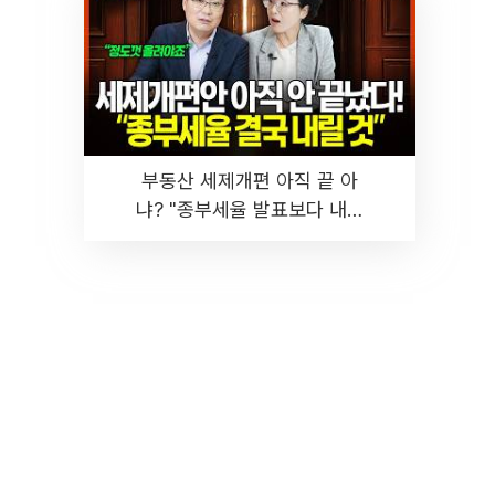
부동산 세제개편 아직 끝 아
냐? "종부세율 발표보다 내릴
것" 장기거주·양도세 전망 I 집
땅지성 I 김인만, 진미윤