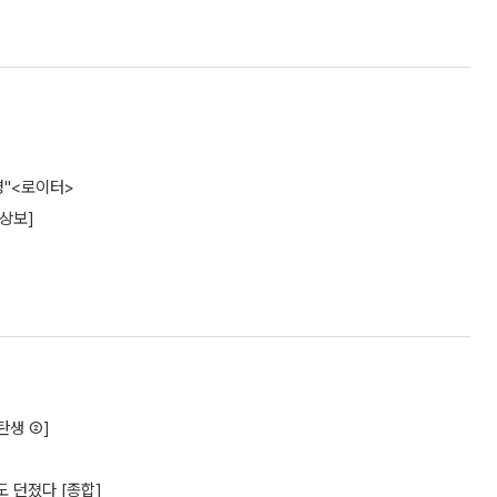
명"<로이터>
[상보]
탄생 ②]
 던졌다 [종합]