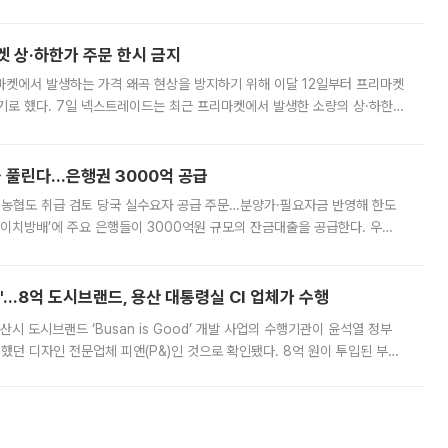
. 전국 대부분 지역에 폭염특보가 내려진 가운데 곳곳에서 39~40도 안팎
켓 상·하한가 주문 한시 금지
마켓에서 발생하는 가격 왜곡 현상을 방지하기 위해 이달 12일부터 프리마켓
기로 했다. 7일 넥스트레이드는 최근 프리마켓에서 발생한 소량의 상·하한
, 주문 오류로 인한 가격 급등락을 최소화하기 위한 비상 대응방안을 발표
 풀린다…은행권 3000억 공급
리·농협도 취급 검토 당국 실수요자 공급 주문…분양가·필요자금 반영해 한도
에이치방배’에 주요 은행들이 3000억원 규모의 잔금대출을 공급한다. 우리
하고 있어 향후 공급 규모가 늘어날 전망이다. 7일 금융권에 따르면 KB국
od'…8억 도시브랜드, 용산 대통령실 CI 업체가 수행
시 도시브랜드 ‘Busan is Good’ 개발 사업의 수행기관이 윤석열 정부
여했던 디자인 전문업체 피앤(P&)인 것으로 확인됐다. 8억 원이 투입된 부산
 부족과 디자인 정체성 논란에 휩싸였던 만큼, 사업 선정 과정과 결과물에