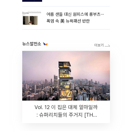
여름 샌들 대신 원피스에 롱부츠⋯
폭염 속 美 뉴욕패션 반란
뉴스발전소
Vol. 12 이 집은 대체 얼마일까
: 슈퍼리치들의 주거지 [THE
RARE]