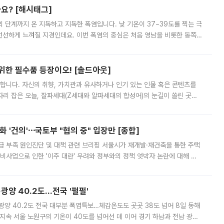
까요? [해시태그]
’의 단계까지 온 지독하고 지독한 폭염입니다. 낮 기온이 37~39도를 찍는 극
 선선하게 느껴질 지경인데요. 이번 폭염의 중심은 처음 영남을 비롯한 동쪽
 북서풍이 산맥을 넘어 영남 쪽으로 내려오면서 뜨겁고 건조해졌는데요.
 위한 필수품 등장이오! [솔드아웃]
합니다. 자신의 취향, 가치관과 유사하거나 인기 있는 인물 혹은 콘텐츠를
'가 자리 잡은 오늘, 잘파세대(Z세대와 알파세대의 합성어)의 눈길이 쏠린 곳은
리는 공연장. 응원봉만큼이나 눈에 띄는 게 있습니다. 공연이 시작되기
 '건의'⋯국토부 "협의 중" 입장만 [종합]
급 부족 원인진단 및 대책 관련 브리핑 서울시가 재개발·재건축을 통한 주택
비사업으로 인한 '이주 대란' 우려와 정부와의 정책 엇박자 논란에 대해 정
실장은 2031년까지 31만 가구 착공 목표에 차질이 없다는 입장이나,
·광양 40.2도…전국 '펄펄'
·광양 40.2도 전국 대부분 폭염특보…체감온도도 곳곳 38도 넘어 8일 동해
지속 서울 노원구의 기온이 40도를 넘어선 데 이어 경기 하남과 전남 광양