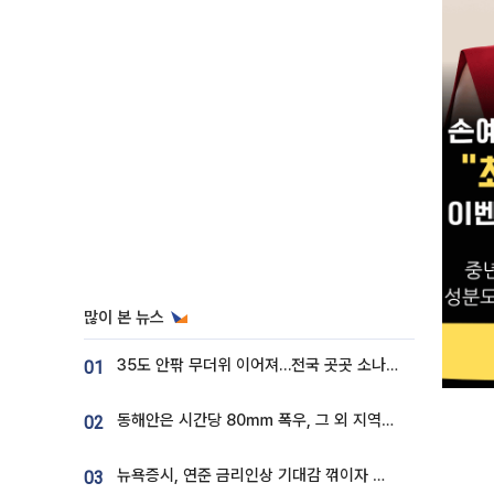
많이 본 뉴스
35도 안팎 무더위 이어져…전국 곳곳 소나기 [오늘 날씨]
01
동해안은 시간당 80㎜ 폭우, 그 외 지역은 폭염…‘극과 극 날씨’
02
뉴욕증시, 연준 금리인상 기대감 꺾이자 상승...S&P500 사상 최고치 [종합]
03