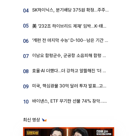
SK하이닉스, 분기배당 375원 확정…주주환원책 9월로 앞당겨 발표
04
05
美 ‘232조 하이브리드 제재’ 임박…K-태양광, 불확실성 털고 날개 다나
'개편 전 마지막 수능' D-100⋯남은 기간 성적 올릴 전략은
06
이남오 함평군수, 군공항 소음피해 함평 보상 요구
07
효율·AI 더했다…더 강하고 알뜰해진 ‘더 뉴 그랜저 하이브리드’ [ET의 모빌리티]
08
미국, 핵심광물 30억 달러 투자 발표...고려아연 대미투자 언급
09
바이낸스, ETF 무기한 선물 74% 장악…한국 레버리지 ETF 거래 급증 [e가상자산]
10
최신 영상