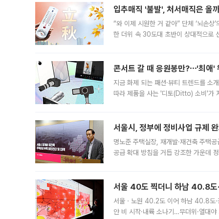
입추매직 '불발', 처서매직은 올
“와 이제 시원한 거 같아” 단체 ‘뇌손상
한 더위 속 30도대 초반이 상대적으로
지역에 있었습니다. 7월 말에는 서풍과
콘서트 갈 때 응원봉만?⋯'최애'
지금 화제 되는 패션·뷰티 트렌드를 소개
따라 제품을 사는 '디토(Ditto) 소비
어디일까요? 아이돌 콘서트 시작을 기다
서울시, 정부에 정비사업 규제 완화
명노준 주택실장, 재개발·재건축 주택공
공급 확대 방침을 거듭 강조한 가운데 정
면 반박하고 나섰다. 명노준 서울시 주택
서울 40도 찍더니 하남 40.8도
서울ㆍ노원 40.2도 이어 하남 40.8도
안 비 시작·내륙 소나기…무더위·열대야 