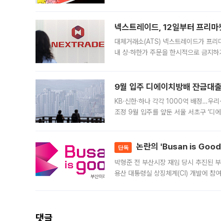
에서도 40도를 웃도는 기온이 관측됐다
의 극심한
넥스트레이드, 12일부터 프리마
대체거래소(ATS) 넥스트레이드가 프리
내 상·하한가 주문을 한시적으로 금지하
가 체결 사례와 관련해 설명자료를 내고
9월 입주 디에이치방배 잔금대출
KB·신한·하나 각각 1000억 배정…우
조정 9월 입주를 앞둔 서울 서초구 ‘디
은행과 NH농협은행도 대출 취급을 검토
민은행
논란의 'Busan is Go
단독
박형준 전 부산시장 재임 당시 추진된 부산
용산 대통령실 상징체계(CI) 개발에 참
도시브랜드 사업이 공개 이후 시민 공감
댓글