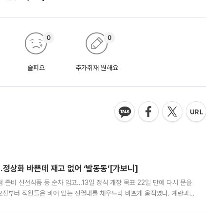
0
0
슬퍼요
추가취재 원해요
…정상화 바쁜데 재고 없어 ‘발동동’[가보니]
준비 신선식품 등 순차 입고…13일 정식 개장 목표 22일 만에 다시 문을
오전부터 직원들은 비어 있는 진열대를 채우느라 바쁘게 움직였다. 계란과
리를 잡기 시작했지만, 매장 곳곳엔 여전히 텅 빈 매대가 먼저 눈에 들어왔