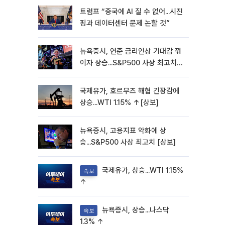
트럼프 “중국에 AI 질 수 없어...시진
핑과 데이터센터 문제 논할 것”
뉴욕증시, 연준 금리인상 기대감 꺾
이자 상승...S&P500 사상 최고치
[종합]
국제유가, 호르무즈 해협 긴장감에
상승...WTI 1.15% ↑[상보]
뉴욕증시, 고용지표 악화에 상
승...S&P500 사상 최고치 [상보]
국제유가, 상승...WTI 1.15%
속보
↑
뉴욕증시, 상승...나스닥
속보
1.3% ↑