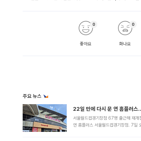
0
0
좋아요
화나요
주요 뉴스
22일 만에 다시 문 연 홈플러스
서울월드컵경기장점 67명 출근해 재개점 
연 홈플러스 서울월드컵경기장점. 7일 
우유, 과일 같은 신선식품이 차근차근 자