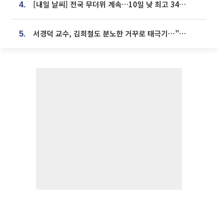
[내일 날씨] 전국 무더위 계속…10일 낮 최고 34도 육박
4.
서경덕 교수, 김희철도 분노한 거꾸로 태극기⋯"엉터리는 아냐, 아쉬울 뿐"
5.