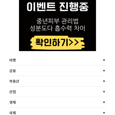
마켓
금융
부동산
산업
경제
국제