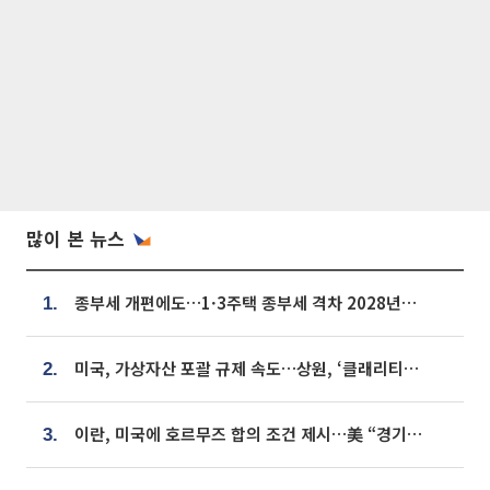
많이 본 뉴스
종부세 개편에도…1·3주택 종부세 격차 2028년부터 확대
1.
미국, 가상자산 포괄 규제 속도…상원, ‘클래리티법’ 9월 절차투표 추진
2.
이란, 미국에 호르무즈 합의 조건 제시…美 “경기 아직 안 끝나” [종합]
3.