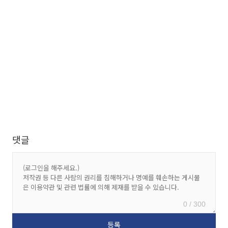
댓글
0 / 300