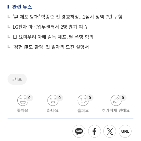
관련 뉴스
'尹 체포 방해' 박종준 전 경호처장...1심서 징역 7년 구형
LG전자 마곡업무센터서 2명 흉기 피습
日 요미우리 아베 감독 체포, 딸 폭행 혐의
‘경험 無도 환영’ 첫 일자리 도전 설명서
#체포
0
0
0
0
좋아요
화나요
슬퍼요
추가취재 원해요