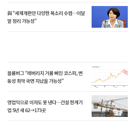
與 “세제개편안 다양한 목소리 수렴…이달
말 정리 가능성”
블룸버그 “레버리지 거품 빠진 코스피, 변
동성 최악 국면 지났을 가능성”
영업익으로 이자도 못 낸다…건설 한계기
업 5년 새 62→173곳