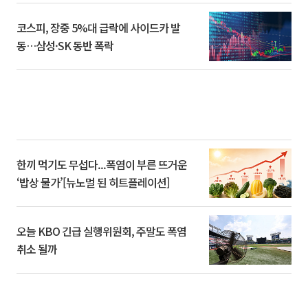
코스피, 장중 5%대 급락에 사이드카 발
동…삼성·SK 동반 폭락
한끼 먹기도 무섭다...폭염이 부른 뜨거운
‘밥상 물가’[뉴노멀 된 히트플레이션]
오늘 KBO 긴급 실행위원회, 주말도 폭염
취소 될까