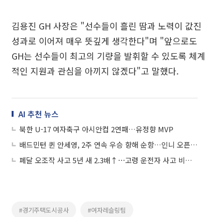
김용진 GH 사장은 "선수들이 흘린 땀과 노력이 값진
성과로 이어져 매우 뜻깊게 생각한다"며 "앞으로도
GH는 선수들이 최고의 기량을 발휘할 수 있도록 체계
적인 지원과 관심을 아끼지 않겠다"고 말했다.
AI 추천 뉴스
북한 U-17 여자축구 아시안컵 2연패…유정향 MVP
배드민턴 퀸 안세영, 2주 연속 우승 향해 순항…인니 오픈 8강행
페달 오조작 사고 5년 새 2.3배↑⋯고령 운전자 사고 비중 70% '압도적’
#경기주택도시공사
#여자레슬링팀