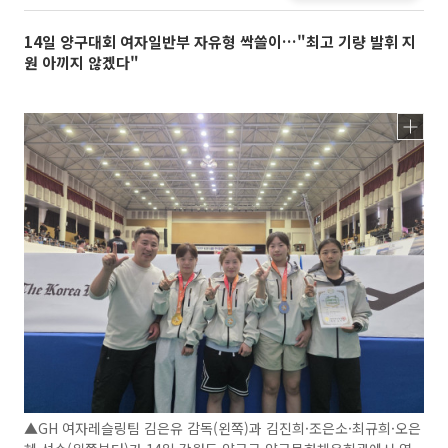
14일 양구대회 여자일반부 자유형 싹쓸이…"최고 기량 발휘 지
원 아끼지 않겠다"
▲GH 여자레슬링팀 김은유 감독(왼쪽)과 김진희·조은소·최규희·오은