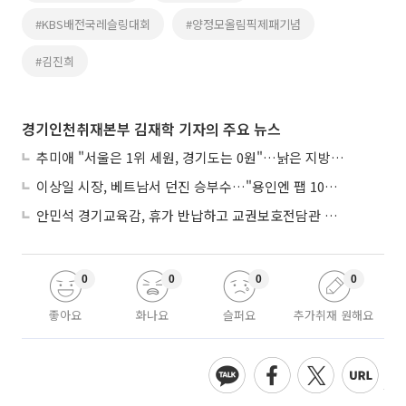
#KBS배전국레슬링대회
#양정모올림픽제패기념
#김진희
경기인천취재본부 김재학 기자의 주요 뉴스
추미애 "서울은 1위 세원, 경기도는 0원"…낡은 지방세제 정조준
이상일 시장, 베트남서 던진 승부수…"용인엔 팹 10기가 들어선다"
안민석 경기교육감, 휴가 반납하고 교권보호전담관 면접 현장 지켰다
0
0
0
0
좋아요
화나요
슬퍼요
추가취재 원해요