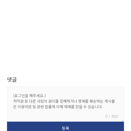
댓글
0 / 300