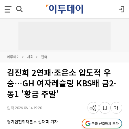
이투데이
사회
전국
김진희 2연패·조은소 압도적 우
승…GH 여자레슬링 KBS배 금2·
동1 '황금 주말'
입력 2026-06-14 19:20
경기인천취재본부 김재학 기자
구글 선호매체 추가