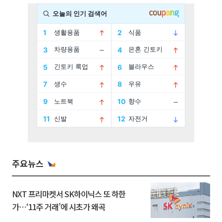
주요뉴스
NXT 프리마켓서 SK하이닉스 또 하한
가⋯‘11주 거래’에 시초가 왜곡