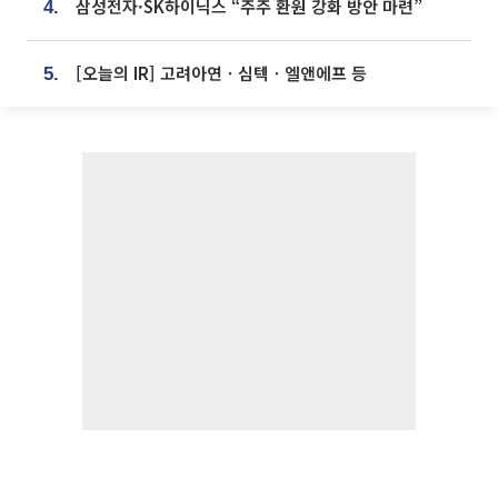
삼성전자·SK하이닉스 “주주 환원 강화 방안 마련”
4.
[오늘의 IR] 고려아연ㆍ심텍ㆍ엘앤에프 등
5.