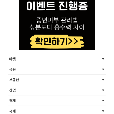
마켓
금융
부동산
산업
경제
국제