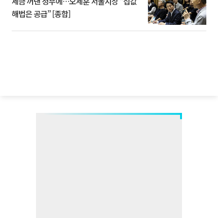
세금 꺼낸 정부에…오세훈 서울시장 “집값
해법은 공급” [종합]