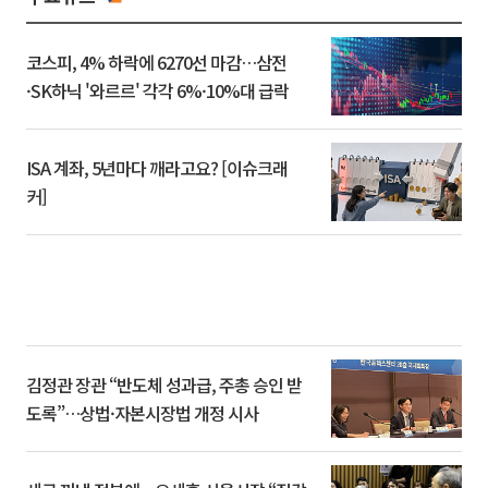
코스피, 4% 하락에 6270선 마감…삼전
·SK하닉 '와르르' 각각 6%·10%대 급락
ISA 계좌, 5년마다 깨라고요? [이슈크래
커]
김정관 장관 “반도체 성과급, 주총 승인 받
도록”…상법·자본시장법 개정 시사