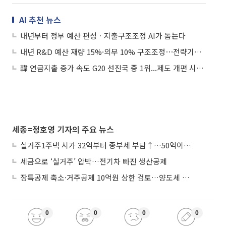
AI 추천 뉴스
내년부터 정부 예산 편성ㆍ지출구조조정 AI가 돕는다
내년 R&D 예산 재량 15%·의무 10% 구조조정⋯전략기술에 집중 투입
韓 연금지출 증가 속도 G20 선진국 중 1위...제도 개편 시계 빨라지나
세종=정호영 기자의 주요 뉴스
실거주1주택 시가 32억부터 종부세 부담↑…50억이면 454→979만원
세금으로 ‘실거주’ 압박…전기차 빠진 생산공제
장특공제 축소·거주공제 10억원 상한 검토…양도세 실거주 중심 개편
0
0
0
0