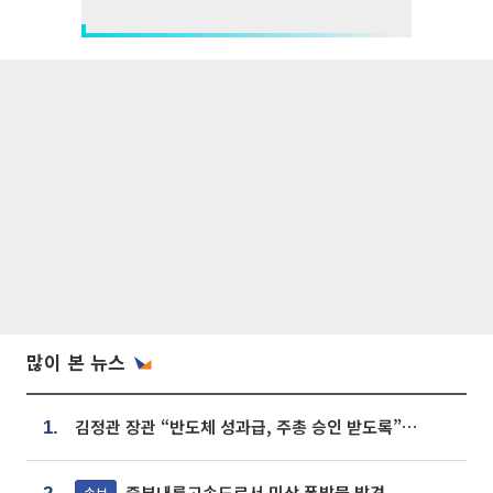
많이 본 뉴스
김정관 장관 “반도체 성과급, 주총 승인 받도록”…상법·자본시장법 개정 시사
1.
중부내륙고속도로서 미상 폭발물 발견
속보