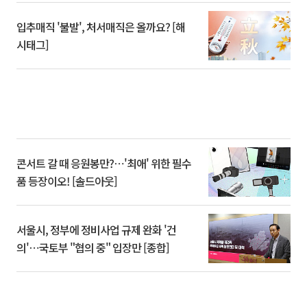
입추매직 '불발', 처서매직은 올까요? [해
시태그]
콘서트 갈 때 응원봉만?⋯'최애' 위한 필수
품 등장이오! [솔드아웃]
서울시, 정부에 정비사업 규제 완화 '건
의'⋯국토부 "협의 중" 입장만 [종합]