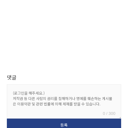
댓글
0 / 300