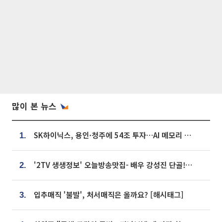
많이 본 뉴스
SK하이닉스, 용인·청주에 54조 투자…AI 메모리 생산기지 키운다
1.
'2TV 생생정보' 오늘방송맛집- 배우 강성진 단골! 쌀국수ㆍ푸팟퐁 커리 맛집 '블○○○'
2.
입추매직 '불발', 처서매직은 올까요? [해시태그]
3.