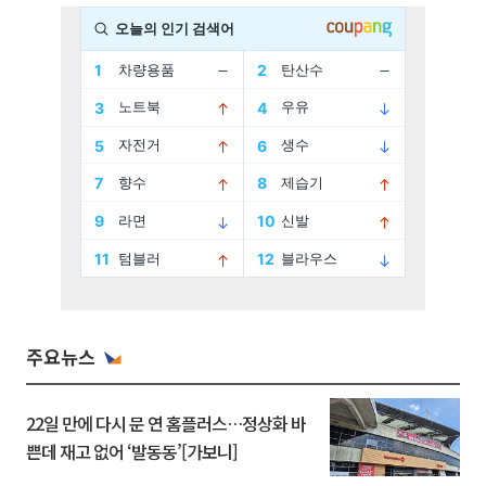
주요뉴스
22일 만에 다시 문 연 홈플러스…정상화 바
쁜데 재고 없어 ‘발동동’[가보니]