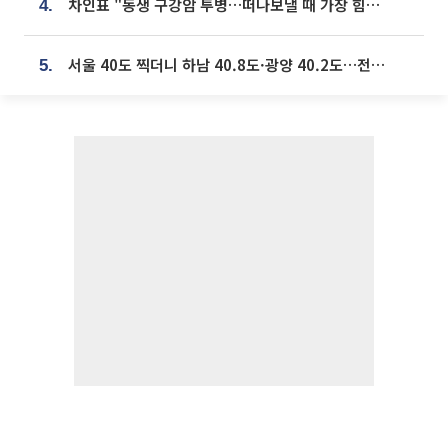
차인표 "동생 구강암 투병…떠나보낼 때 가장 힘들었다”
4.
서울 40도 찍더니 하남 40.8도·광양 40.2도…전국 '펄펄'
5.