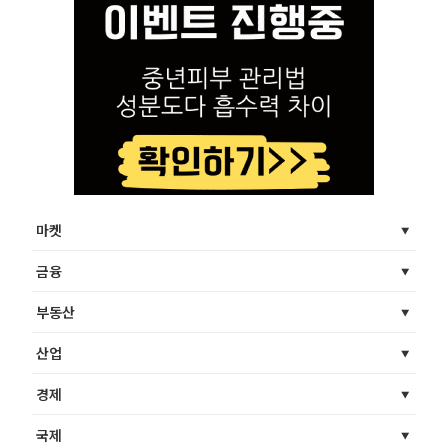
마켓
금융
부동산
산업
경제
국제