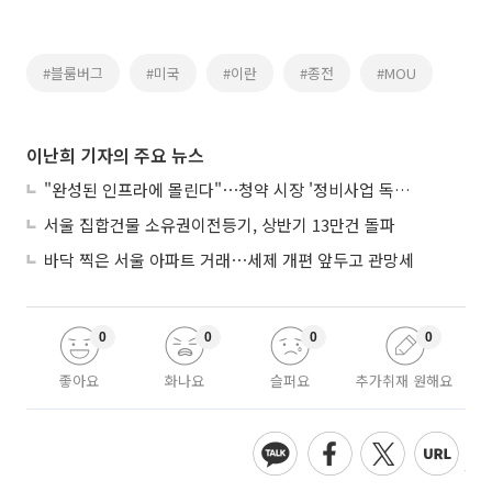
#블룸버그
#미국
#이란
#종전
#MOU
이난희 기자의 주요 뉴스
"완성된 인프라에 몰린다"⋯청약 시장 '정비사업 독주' 42배 격차
서울 집합건물 소유권이전등기, 상반기 13만건 돌파
바닥 찍은 서울 아파트 거래⋯세제 개편 앞두고 관망세
0
0
0
0
좋아요
화나요
슬퍼요
추가취재 원해요