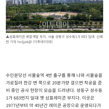
▲삼표레미콘 복합개발 부지. 서울 성동구 성수동1가 683 일대. 신태
현 기자 holjjak@ (이투데이DB)
수인분당선 서울숲역 4번 출구를 통해 나와 서울숲을
가로질러 한강 변 쪽으로 20분가량 걸으면 착공을 준
비 중인 공사 현장이 모습을 드러낸다. 성동구 성수동
1가 683번지 일대 옛 삼표레미콘 부지다. 이곳은
1977년부터 약 45년간 레미콘 공장으로 운영되다가