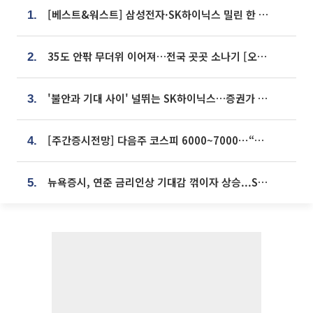
[베스트&워스트] 삼성전자·SK하이닉스 밀린 한 주…상상인증권은 85% 급등
1.
35도 안팎 무더위 이어져…전국 곳곳 소나기 [오늘 날씨]
2.
'불안과 기대 사이' 널뛰는 SK하이닉스…증권가 "HBM4·LTA 기반 펀터멘털 견고"
3.
[주간증시전망] 다음주 코스피 6000~7000⋯“外人 수급은 정책이 변수”
4.
뉴욕증시, 연준 금리인상 기대감 꺾이자 상승...S&P500 사상 최고치 [종합]
5.