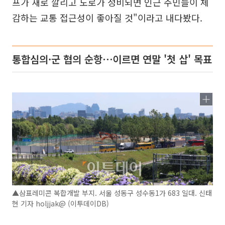
프가 새로 깔리고 도로가 정비되면 인근 주민들이 체
감하는 교통 접근성이 좋아질 것"이라고 내다봤다.
통합심의·군 협의 순항⋯이르면 연말 '첫 삽' 목표
▲삼표레미콘 복합개발 부지. 서울 성동구 성수동1가 683 일대. 신태
현 기자 holjjak@ (이투데이DB)