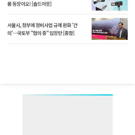
품 등장이오! [솔드아웃]
서울시, 정부에 정비사업 규제 완화 '건
의'⋯국토부 "협의 중" 입장만 [종합]