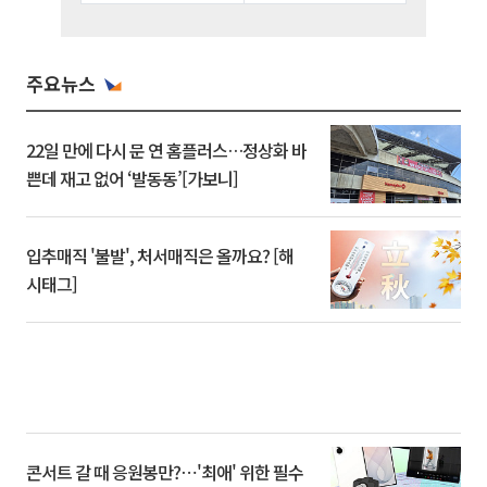
주요뉴스
22일 만에 다시 문 연 홈플러스…정상화 바
쁜데 재고 없어 ‘발동동’[가보니]
입추매직 '불발', 처서매직은 올까요? [해
시태그]
콘서트 갈 때 응원봉만?⋯'최애' 위한 필수