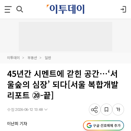
이투데이
부동산
일반
45년간 시멘트에 갇힌 공간⋯‘서
울숲의 심장’ 되다[서울 복합개발
리포트 ⑳-끝]
수정 2026-06-12 13:48
이난희 기자
구글 선호매체 추가