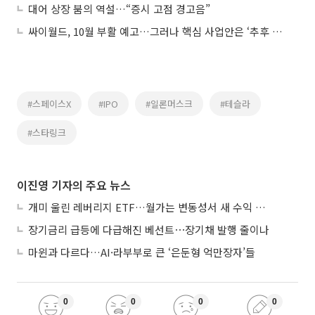
대어 상장 붐의 역설…“증시 고점 경고음”
싸이월드, 10월 부활 예고…그러나 핵심 사업안은 ‘추후 공개’
#스페이스X
#IPO
#일론머스크
#테슬라
#스타링크
이진영 기자의 주요 뉴스
개미 울린 레버리지 ETF…월가는 변동성서 새 수익 기회
장기금리 급등에 다급해진 베선트⋯장기채 발행 줄이나
마윈과 다르다…AI·라부부로 큰 ‘은둔형 억만장자’들
0
0
0
0