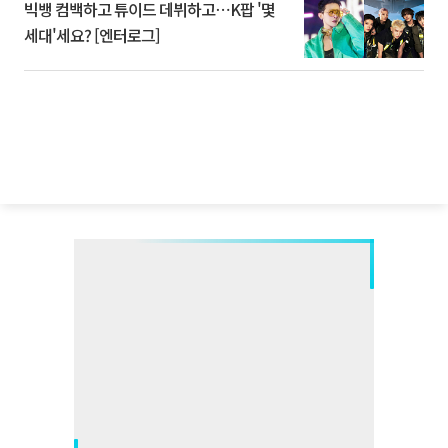
빅뱅 컴백하고 튜이드 데뷔하고⋯K팝 '몇
세대'세요? [엔터로그]