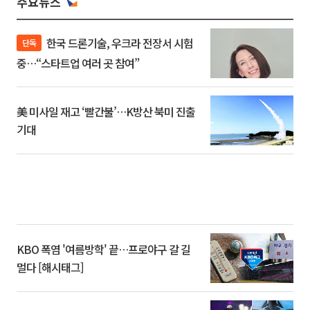
주요뉴스
한국 드론기술, 우크라 전장서 시험
단독
중…“스타트업 여러 곳 참여”
美 미사일 재고 ‘빨간불’…K방산 북미 진출
기대
KBO 폭염 '여름방학' 끝…프로야구 갈 길
멀다 [해시태그]