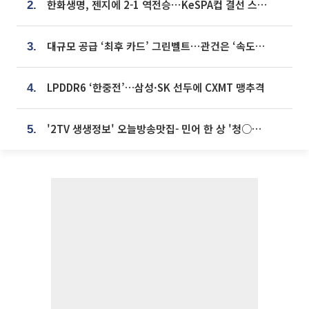
한화생명, 젠지에 2-1 역전승⋯KeSPA컵 결선 스테이지 2 직행
2.
대규모 공급 ‘최후 카드’ 그린벨트⋯관건은 ‘속도’ [주택공급 승부수의 조건]
3.
LPDDR6 ‘한중전’…삼성·SK 선두에 CXMT 맹추격
4.
'2TV 생생정보' 오늘방송맛집- 민어 한 상 '청○○○' vs 전복 한 상 '명○'
5.