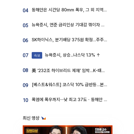
동해안은 시간당 80㎜ 폭우, 그 외 지역은 폭염…‘극과 극 날씨’
04
뉴욕증시, 연준 금리인상 기대감 꺾이자 상승...S&P500 사상 최고치 [종합]
05
SK하이닉스, 분기배당 375원 확정…주주환원책 9월로 앞당겨 발표
06
뉴욕증시, 상승...나스닥 1.3% ↑
07
속보
08
美 ‘232조 하이브리드 제재’ 임박…K-태양광, 불확실성 털고 날개 다나
[베스트&워스트] 코스닥 10% 급반등…본느, 최대주주 변경 기대에 270% 폭등
09
폭염에 폭우까지⋯낮 최고 37도ㆍ동해안 강한 비 [날씨]
10
최신 영상