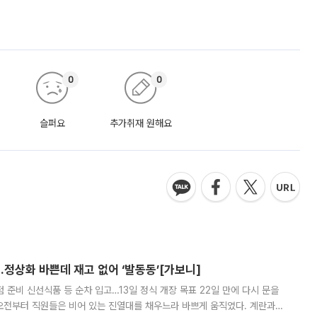
0
0
슬퍼요
추가취재 원해요
…정상화 바쁜데 재고 없어 ‘발동동’[가보니]
준비 신선식품 등 순차 입고…13일 정식 개장 목표 22일 만에 다시 문을
오전부터 직원들은 비어 있는 진열대를 채우느라 바쁘게 움직였다. 계란과