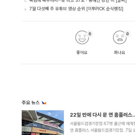
폭염에 폭우까지⋯낮 최고 37도ㆍ동해안 강한 비 [날씨]
7월 다섯째 주 유튜브 영상 순위 [이투PICK 순삭랭킹]
0
0
좋아요
화나요
주요 뉴스
22일 만에 다시 문 연 홈플러스
서울월드컵경기장점 67명 출근해 재개점 
연 홈플러스 서울월드컵경기장점. 7일 