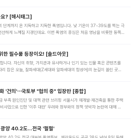
리를 잡기 시작했지만, 매장 곳곳엔 여전히 텅 빈 매대가 먼저 눈에 들어왔
까요? [해시태그]
’의 단계까지 온 지독하고 지독한 폭염입니다. 낮 기온이 37~39도를 찍는 극
 선선하게 느껴질 지경인데요. 이번 폭염의 중심은 처음 영남을 비롯한 동쪽
 북서풍이 산맥을 넘어 영남 쪽으로 내려오면서 뜨겁고 건조해졌는데요.
 위한 필수품 등장이오! [솔드아웃]
합니다. 자신의 취향, 가치관과 유사하거나 인기 있는 인물 혹은 콘텐츠를
'가 자리 잡은 오늘, 잘파세대(Z세대와 알파세대의 합성어)의 눈길이 쏠린 곳은
리는 공연장. 응원봉만큼이나 눈에 띄는 게 있습니다. 공연이 시작되기
 '건의'⋯국토부 "협의 중" 입장만 [종합]
급 부족 원인진단 및 대책 관련 브리핑 서울시가 재개발·재건축을 통한 주택
비사업으로 인한 '이주 대란' 우려와 정부와의 정책 엇박자 논란에 대해 정
실장은 2031년까지 31만 가구 착공 목표에 차질이 없다는 입장이나,
·광양 40.2도…전국 '펄펄'
·광양 40.2도 전국 대부분 폭염특보…체감온도도 곳곳 38도 넘어 8일 동해