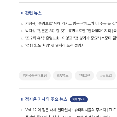
관련 뉴스
기성용, '홍명보호' 위해 멕시코 방문⋯"체코가 더 주눅 들 것"
박지성 "일본은 8강 갈 것"⋯홍명보호엔 "안타깝다" 지적 [
'조 2위 유력' 홍명보호⋯이영표 "첫 경기가 중요" [북중미 월
‘경험 無도 환영’ 첫 일자리 도전 설명서
#한국축구대표팀
#홍명보
#체코전
#월드컵
정지윤 기자의 주요 뉴스
자세히보기
Vol. 12 이 집은 대체 얼마일까 : 슈퍼리치들의 주거지 [THE 