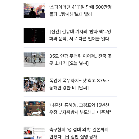
‘스파이더맨 4’ 11일 만에 500만명
돌파…‘왕사남’보다 빨라
[신간] 김유태 기자의 '밤과 책'…영
화와 문학, 서로 다른 언어를 읽다
35도 안팎 무더위 이어져…전국 곳
곳 소나기 [오늘 날씨]
폭염에 폭우까지⋯낮 최고 37도ㆍ
동해안 강한 비 [날씨]
'나혼산' 류혜영, 고경표와 16년산
우정…"자취방서 부모님과 마주쳐"
축구협회 '성 접대 의혹' 일본까지
번졌다…日 심판 실명 공개