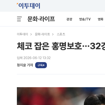
문화·라이프
관광
방송/TV
영화
이투데이
문화·라이프
스포츠
체코 잡은 홍명보호⋯32강
입력 2026-06-12 13:32
정지윤 기자
구독