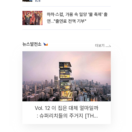
하하·스컬, 가뭄 속 밀양 '물 축제' 출
연…"출연료 전액 기부"
뉴스발전소
Vol. 12 이 집은 대체 얼마일까
: 슈퍼리치들의 주거지 [THE
RARE]