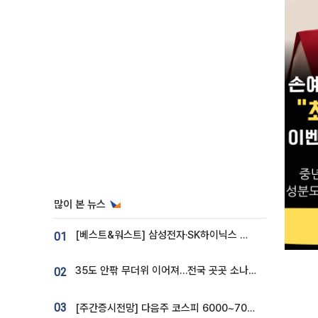
많이 본 뉴스
[베스트&워스트] 삼성전자·SK하이닉스 밀린 한 주…상상인증권은 85% 급등
01
35도 안팎 무더위 이어져…전국 곳곳 소나기 [오늘 날씨]
02
03
[주간증시전망] 다음주 코스피 6000~7000⋯“外人 수급은 정책이 변수”