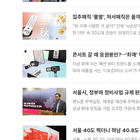
우유, 과일 같은 신선식품이 차근차근 자
입추매직 '불발', 처서매직은 올
“와 이제 시원한 거 같아” 단체 ‘뇌손상
한 더위 속 30도대 초반이 상대적으로
지역에 있었습니다. 7월 말에는 서풍과
콘서트 갈 때 응원봉만?⋯'최애'
지금 화제 되는 패션·뷰티 트렌드를 소개
따라 제품을 사는 '디토(Ditto) 소비
어디일까요? 아이돌 콘서트 시작을 기다
서울시, 정부에 정비사업 규제 완화
명노준 주택실장, 재개발·재건축 주택공
공급 확대 방침을 거듭 강조한 가운데 정
면 반박하고 나섰다. 명노준 서울시 주택
서울 40도 찍더니 하남 40.8도
서울ㆍ노원 40.2도 이어 하남 40.8도