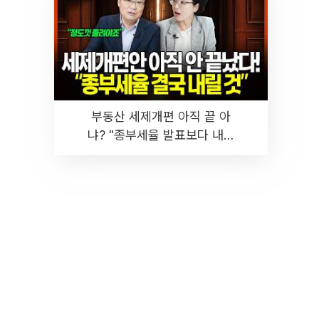
부동산 세제개편 아직 끝 아
냐? "종부세율 발표보다 내릴
것" 장기거주·양도세 전망 I 집
땅지성 I 김인만, 진미윤