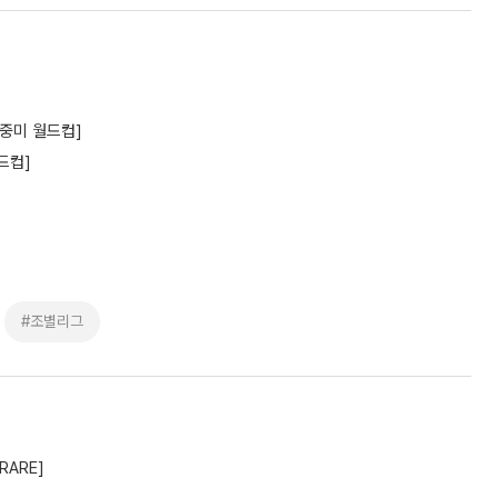
북중미 월드컵]
드컵]
#조별리그
RARE]