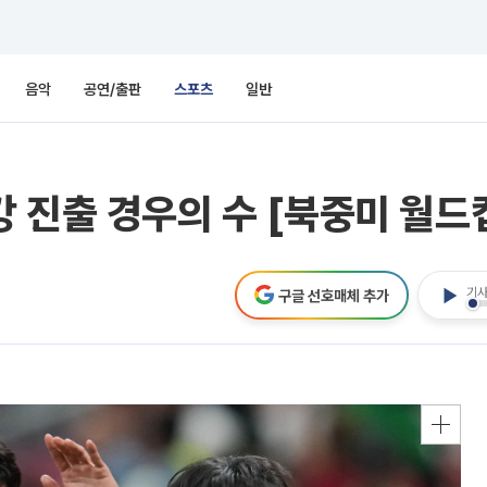
음악
공연/출판
스포츠
일반
 진출 경우의 수 [북중미 월드
기사
구글 선호매체 추가