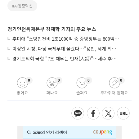
#AI행정혁신
경기인천취재본부 김재학 기자의 주요 뉴스
추미애 "소방인건비 1조1000억 중 중앙정부는 800억뿐"
이상일 시장, 다낭 국제무대 올랐다…"용인, 세계 최대 반도체 도시 된다"
경기도의회 국힘 "7조 채무는 인재(人災)"…세수 추계 조작 의혹 제기
0
0
0
0
좋아요
화나요
슬퍼요
추가취재 원해요