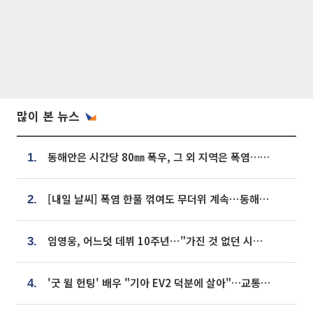
많이 본 뉴스
동해안은 시간당 80㎜ 폭우, 그 외 지역은 폭염…‘극과 극 날씨’
1.
[내일 날씨] 폭염 한풀 꺾여도 무더위 계속⋯동해안 이틀 연속 비
2.
임영웅, 어느덧 데뷔 10주년⋯"가진 것 없던 시절, 내 앞엔 20명의 팬뿐"
3.
'굿 윌 헌팅' 배우 "기아 EV2 덕분에 살아"…교통사고 후 안전성 극찬
4.