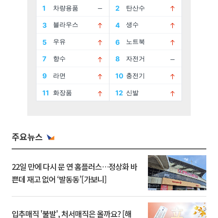
주요뉴스
22일 만에 다시 문 연 홈플러스…정상화 바
쁜데 재고 없어 ‘발동동’[가보니]
입추매직 '불발', 처서매직은 올까요? [해