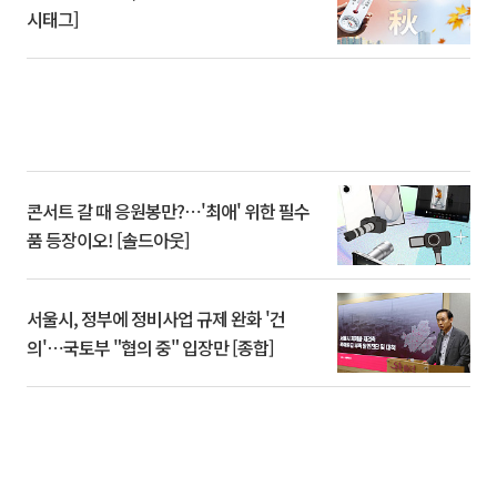
시태그]
콘서트 갈 때 응원봉만?⋯'최애' 위한 필수
품 등장이오! [솔드아웃]
서울시, 정부에 정비사업 규제 완화 '건
의'⋯국토부 "협의 중" 입장만 [종합]