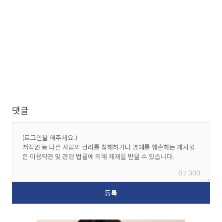
댓글
0 / 300