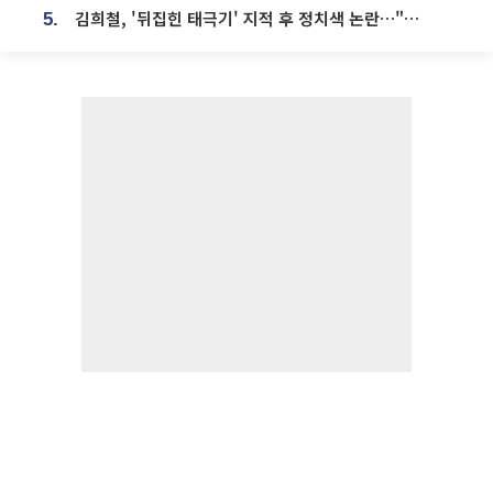
김희철, '뒤집힌 태극기' 지적 후 정치색 논란…"좌우 떠나 우리나라 국기"
5.