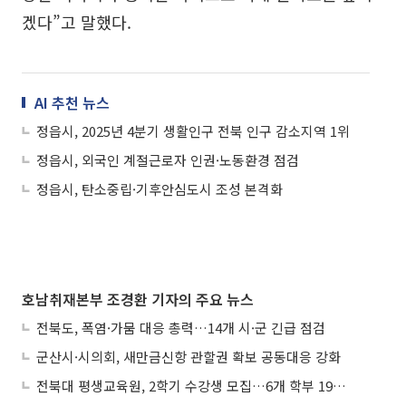
겠다”고 말했다.
AI 추천 뉴스
정읍시, 2025년 4분기 생활인구 전북 인구 감소지역 1위
정읍시, 외국인 계절근로자 인권·노동환경 점검
정읍시, 탄소중립·기후안심도시 조성 본격화
호남취재본부 조경환 기자의 주요 뉴스
전북도, 폭염·가뭄 대응 총력…14개 시·군 긴급 점검
군산시·시의회, 새만금신항 관할권 확보 공동대응 강화
전북대 평생교육원, 2학기 수강생 모집…6개 학부 193개 강좌