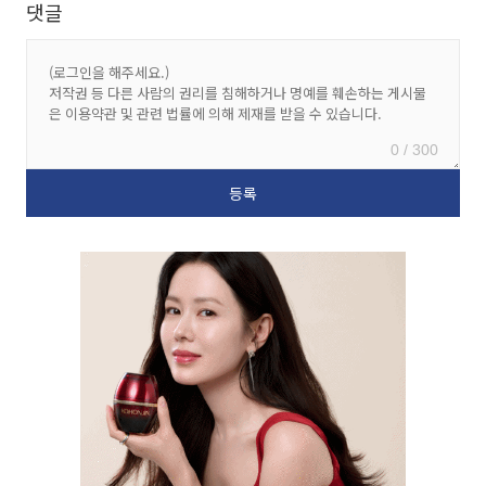
댓글
0 / 300