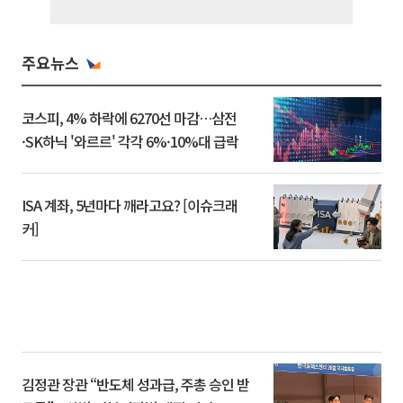
주요뉴스
코스피, 4% 하락에 6270선 마감…삼전
·SK하닉 '와르르' 각각 6%·10%대 급락
ISA 계좌, 5년마다 깨라고요? [이슈크래
커]
김정관 장관 “반도체 성과급, 주총 승인 받