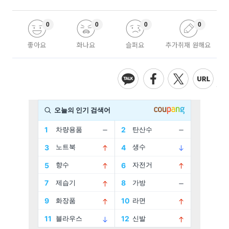
0
0
0
0
좋아요
화나요
슬퍼요
추가취재 원해요