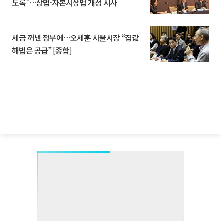
도록”…상법·자본시장법 개정 시사
세금 꺼낸 정부에…오세훈 서울시장 “집값
해법은 공급” [종합]