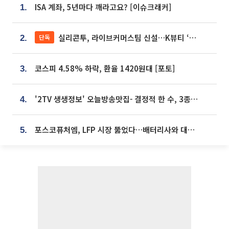
ISA 계좌, 5년마다 깨라고요? [이슈크래커]
1.
실리콘투, 라이브커머스팀 신설…K뷰티 ‘글로벌 판매망’ 확대[K뷰티 라방戰]
단독
2.
코스피 4.58% 하락, 환율 1420원대 [포토]
3.
'2TV 생생정보' 오늘방송맛집- 결정적 한 수, 3종 메밀면! 메밀 소바 맛집 '의○○○○'
4.
포스코퓨처엠, LFP 시장 뚫었다…배터리사와 대규모 장기 공급 합의
5.