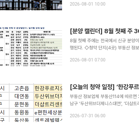
2026-08-01 10:00
질 전망이다. 1일 부동산114에 
[분양 캘린더] 8월 첫째 주 
8월 첫째 주에는 전국에서 신규 분양이
행된다. ◇청약 단지(4곳) 부동산 정보업체 부동산114에 따르면 8월 첫째 주에는 4개 단지 총
3034가구(일반분양 2387가구)가 청
2026-08-01 07:00
시 ‘센트레빌아스테리움거제’, 부산 남
[오늘의 청약 일정] ‘한강푸
부동산 정보업체 부동산114에 따르면 
남구 ‘두산위브더제니스대연’, ‘더샵트리센트’ 등이
시 ‘e편한세상분당퍼스트빌리지(A1) 신혼희망타운’에서
2026-07-31 06:00
(청년안심주택)’은 계약을 시작한다.