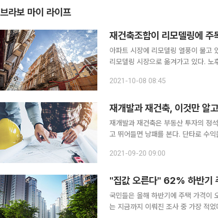
브라보 마이 라이프
재건축조합이 리모델링에 주
아파트 시장에 리모델링 열풍이 불고 
리모델링 시장으로 옮겨가고 있다. 노
보가 재건축보다 상대적으로 부족하다.
2021-10-08 08:45
시 유의해
재개발과 재건축, 이것만 알고
재개발과 재건축은 부동산 투자의 정석
고 뛰어들면 낭패를 본다. 단타로 수익
신중하게 접근해야 한다. 지금부터 투자 시 유의해야
2021-09-20 09:00
는 고민이 깊다. 투자 목적의 부동산을
"집값 오른다" 62% 하반기
국민들은 올해 하반기에 주택 가격이 
는 지금까지 이뤄진 조사 중 가장 적었다. 24일 부동산 114는 6월 1일부터 15일까지 전국 