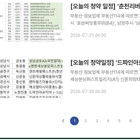
[오늘의 청약 일정] ‘춘천리
부동산 정보업체 부동산114에 따르면 
시 ‘호반써밋풍무Ⅲ(B4)’, 남양주시 
지)’, 의왕시 ‘의왕역SK뷰’, 평택시 
2026-07-21 06:00
기장군 ‘부산장안지구중흥S-클래스(B2)
[오늘의 청약일정] ‘드파인아
부동산 정보업체 부동산114에 따르면 2
세상분당퍼스트빌리지(A1) 신혼희망타운’ 등이 청약 접
트레빌웨스트온(청년안심주택)’에서 진행된다. 경남 김해시 ‘신문대상웰라움라시
2026-07-20 06:00
‘펜타힐즈더블유(1단지)A2-1’, 부산 
1
2
3
4
5
6