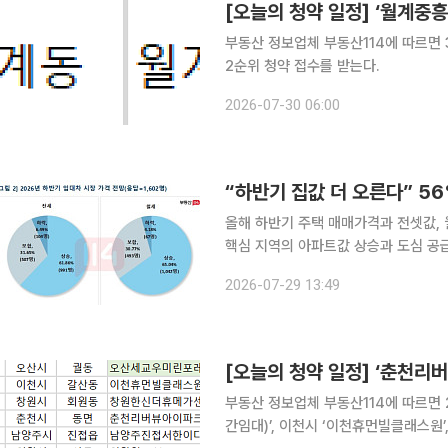
[오늘의 청약 일정] ‘월계중
부동산 정보업체 부동산114에 따르면
2순위 청약 접수를 받는다.
2026-07-30 06:00
“하반기 집값 더 오른다” 5
올해 하반기 주택 매매가격과 전셋값,
핵심 지역의 아파트값 상승과 도심 공급
력으로 작용할 것이라는 분석이다. 29일 부동산114에 따르면 이달 13일부터 22일까지 전국 1602
2026-07-29 13:49
명을 대상으로 온라인 설문조사를 실시
[오늘의 청약 일정] ‘춘천리
부동산 정보업체 부동산114에 따르면
간임대)’, 이천시 ‘이천휴먼빌클래스원