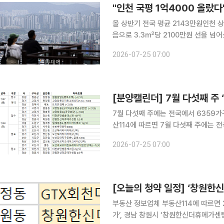
"인천 국평 1억4000 올랐
올 상반기 전국 평균 2143만원인천 상승률 22.1%로 전국
음으로 3.3㎡당 2100만원 선을 넘
운데, 수도권에서는 인천의 분양가 상승세가 가장 가
2026-07-25 07:00
면 올 상반기 전국 아파트 평균 분양가
7월 다섯째 주에는 전국에서 6359가구가 분양에 나선다. ◇청약
산114에 따르면 7월 다섯째 주에는 전
다. 27일에는 강원 철원군 '철원갈말2(행복주택)' 청약이 이뤄진다. 28일에는 경기도 이천시 '이천
2026-07-25 07:00
휴먼빌클래스원', 경남 창원시 창원한
[오늘의 청약 일정] ‘창원한
부동산 정보업체 부동산114에 따르면
가’, 경남 창원시 ‘창원한신더휴메가센