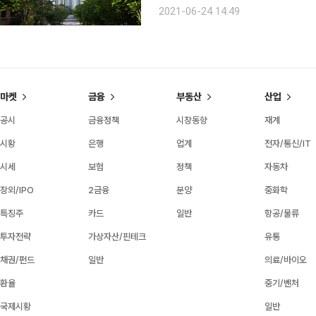
대상으로 '2021년 하반기 주택시장 
2021-06-24 14:49
는 내려갈 것으로 전망했다. 집값이
마켓
금융
부동산
산업
공시
금융정책
시장동향
재계
시황
은행
업계
전자/통신/IT
시세
보험
정책
자동차
장외/IPO
2금융
분양
중화학
특징주
카드
일반
항공/물류
투자전략
가상자산/핀테크
유통
채권/펀드
일반
의료/바이오
환율
중기/벤처
국제시황
일반