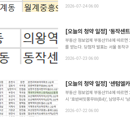
을 개관한다.
2026-07-24 06:00
[오늘의 청약 일정] ‘동작센
부동산 정보업체 부동산114에 따르면 
를 받는다. 당첨자 발표는 서울
2026-07-23 06:00
[오늘의 청약 일정] ‘센텀엘카
부동산 정보업체 부동산114에 따르면 
시 ‘호반써밋풍무Ⅲ(B4)’, 남양주시 
신혼희망타운’, 오산시 ‘오산헤리티지자이
2026-07-22 06:00
푸르지오마린피스’, 부산 기장군 ‘부