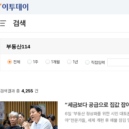
검색
전체
1주
1개월
1년
직접입력
검색결과 총
4,255
건
“세금보다 공급으로 집값 잡아
6일 ‘부동산 정상화를 위한 시민 대토
야”전문가들, 세제 개편 후 매물 잠김 및 전·월세난 우려 정부가 
서울시장이 “세금이 아니라 공급이 해