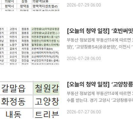
다. 당첨자 발표는 강원 춘천시 ‘춘천리버뷰아이파크’, 경기 남양주시 ‘남양주진접서한이다음(S1)’,
2026-07-29 06:00
의왕시 ‘의왕역SK뷰’, 평택시 ‘평택역
[오늘의 청약 일정] ‘호반써
부동산 정보업체 부동산114에 따르면 
양)’, ‘고양창릉S4(공공분양)’, 이천
서울 노원구 ‘월계중흥S-클래스리비에르’ 등이 청약 접수
2026-07-28 06:00
반써밋풍무Ⅲ(B4)’, 오산시 ‘오산헤리
[오늘의 청약 일정] ‘고양창
부동산 정보업체 부동산114에 따르면 
수를 받는다. 경기 고양시 ‘고양창릉우미린그레니티(S1)’, 경남 김해시 ‘트리븐김해’ 등은 계약을 시
작한다.
2026-07-27 06:00