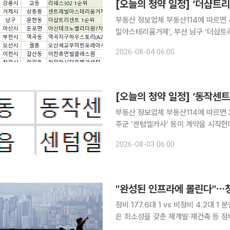
[오늘의 청약 일정] ‘더샵트리
부동산 정보업체 부동산114에 따르면 4
빌아스테리움거제’, 부산 남구 ‘더샵트리
순위 청약 접수를 받는다. 당첨자 발표는 경기 부천시 ‘역곡지구하우스토리(A2) 신혼희망타운’, 오
2026-08-04 06:00
산시 ‘오산세교우미린포레아시티(A5)’,
[오늘의 청약 일정] ‘동작센
부동산 정보업체 부동산114에 따르면 
주군 ‘센텀엘카사’ 등이 계약을 시작한
2026-08-03 06:00
"완성된 인프라에 몰린다"⋯청
정비 177.6대 1 vs 비정비 4.2대 1 분양 시장의 극심한 양극화 속에서도 완성된 생활 인프라와 높
은 희소성을 갖춘 재개발·재건축 등 정
사비 급등과 공급 축소 우려까지 맞물