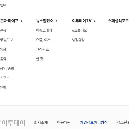
일반
문화·라이프
뉴스발전소
이투데이TV
스페셜리포트
관광
이슈크래커
e스튜디오
방송/TV
요즘, 이거
랭킹영상
영화
그래픽스
음악
한 컷
공연/출판
스포츠
일반
회사소개
이용약관
개인정보처리방침
청소년