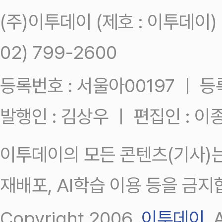
(주)이투데이 (제호 : 이투데이
02) 799-2600
등록번호 : 서울아00197 ㅣ 등록일
발행인 : 김상우 ㅣ 편집인 : 
이투데이의 모든 콘텐츠(기사)는
재배포, AI학습 이용 등을 금지
Copyright 2006.
이투데이
.