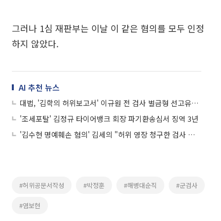
그러나 1심 재판부는 이날 이 같은 혐의를 모두 인정
하지 않았다.
AI 추천 뉴스
대법, '김학의 허위보고서' 이규원 전 검사 벌금형 선고유예 확정
'조세포탈' 김정규 타이어뱅크 회장 파기환송심서 징역 3년
'김수현 명예훼손 혐의' 김세의 "허위 영장 청구한 검사 고소할 것"
#허위공문서작성
#박정훈
#해병대순직
#군검사
#염보현