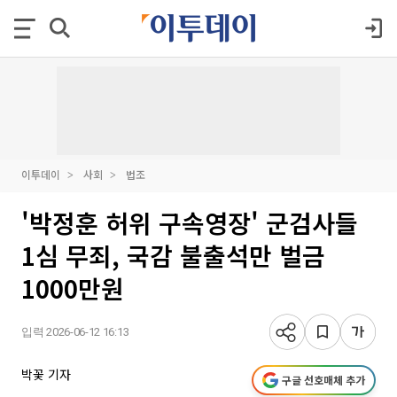
이투데이
사회
법조
'박정훈 허위 구속영장' 군검사들
1심 무죄, 국감 불출석만 벌금
1000만원
입력 2026-06-12 16:13
박꽃 기자
구글 선호매체 추가