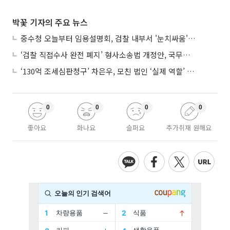
박꽃 기자의 주요 뉴스
중수청 오늘부터 임용설명회, 검찰 내부서 '눈치싸움' 기류변화도
‘검찰 직접수사 완전 폐지’ 형사소송법 개정안, 국무회의 통과
‘130억 조세심판청구’ 차은우, 모친 법인 ‘실제 역할’ 다툴 듯
0
0
0
0
좋아요
화나요
슬퍼요
추가취재 원해요