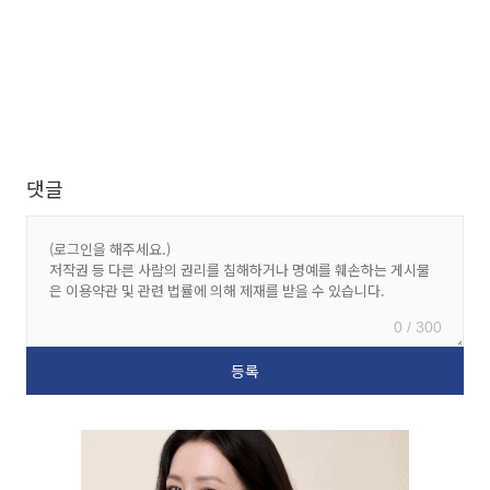
댓글
0 / 300