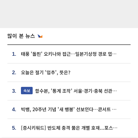
많이 본 뉴스
태풍 '돌핀' 오키나와 접근…일본기상청 경로 업데이트
1.
오늘은 절기 '입추', 뜻은?
2.
합수본, '통계 조작' 서울·경기·충북 선관위 등 추가 압수수색
속보
3.
빅뱅, 20주년 기념 '새 뱅봉' 선보인다⋯콘서트 앞두고 팝업 개최
4.
[증시키워드] 반도체 충격 뚫은 개별 호재...포스코퓨처엠·에코프로·한화솔루션 '눈길'
5.