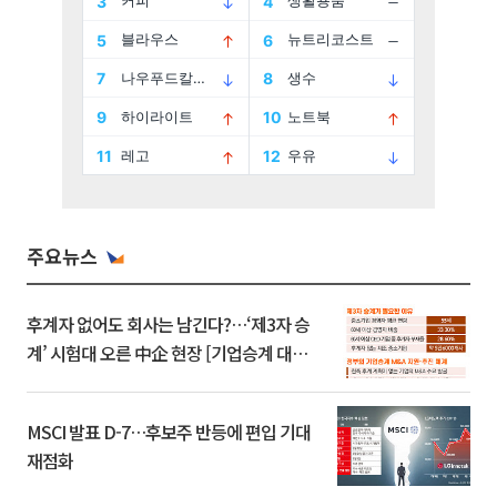
주요뉴스
후계자 없어도 회사는 남긴다?…‘제3자 승
계’ 시험대 오른 中企 현장 [기업승계 대전
환]
MSCI 발표 D-7…후보주 반등에 편입 기대
재점화