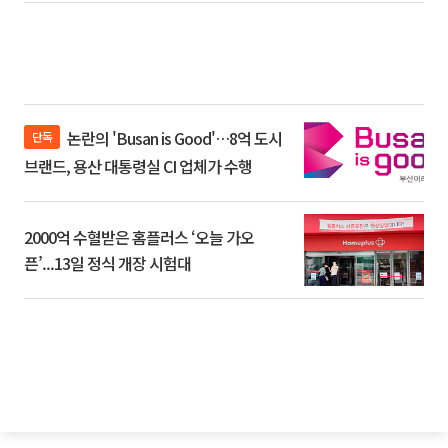
논란의 'Busan is Good'…8억 도시
단독
브랜드, 용산 대통령실 CI 업체가 수행
2000억 수혈받은 홈플러스 ‘오늘 가오
픈’...13일 정식 개장 시험대