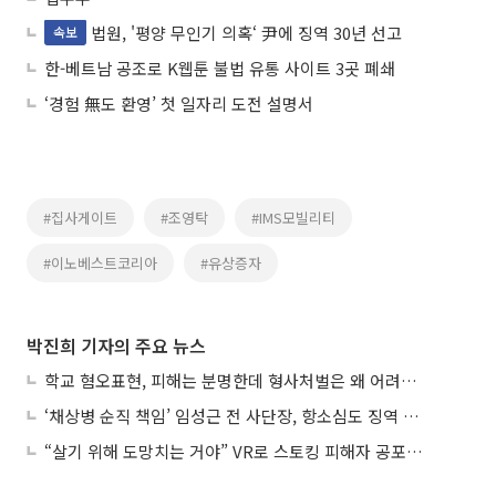
법원, '평양 무인기 의혹‘ 尹에 징역 30년 선고
속보
한-베트남 공조로 K웹툰 불법 유통 사이트 3곳 폐쇄
‘경험 無도 환영’ 첫 일자리 도전 설명서
#집사게이트
#조영탁
#IMS모빌리티
#이노베스트코리아
#유상증자
박진희 기자의 주요 뉴스
학교 혐오표현, 피해는 분명한데 형사처벌은 왜 어려울까?
‘채상병 순직 책임’ 임성근 전 사단장, 항소심도 징역 3년
“살기 위해 도망치는 거야” VR로 스토킹 피해자 공포 마주한 수형자들