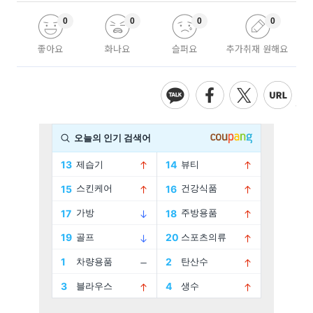
0
0
0
0
좋아요
화나요
슬퍼요
추가취재 원해요