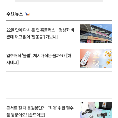
주요뉴스
22일 만에 다시 문 연 홈플러스…정상화 바
쁜데 재고 없어 ‘발동동’[가보니]
입추매직 '불발', 처서매직은 올까요? [해
시태그]
콘서트 갈 때 응원봉만?⋯'최애' 위한 필수
품 등장이오! [솔드아웃]