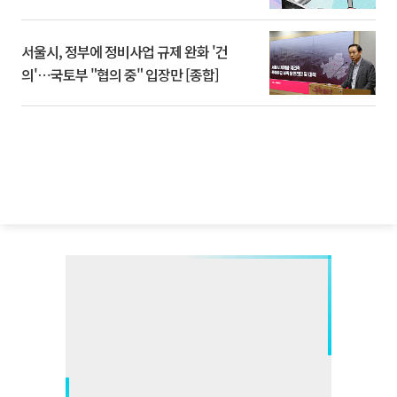
서울시, 정부에 정비사업 규제 완화 '건
의'⋯국토부 "협의 중" 입장만 [종합]