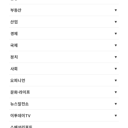
부동산
산업
경제
국제
정치
사회
오피니언
문화·라이프
뉴스발전소
이투데이TV
스페셜리포트