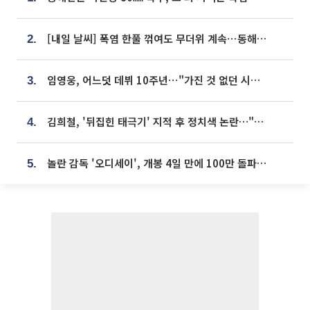
[내일 날씨] 폭염 한풀 꺾여도 무더위 계속⋯동해안 이틀 연속 비
2.
임영웅, 어느덧 데뷔 10주년⋯"가진 것 없던 시절, 내 앞엔 20명의 팬뿐"
3.
김희철, '뒤집힌 태극기' 지적 후 정치색 논란…"좌우 떠나 우리나라 국기"
4.
놀란 감독 '오디세이', 개봉 4일 만에 100만 돌파⋯'왕사남' 보다 빠르다
5.