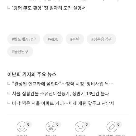
‘경험 無도 환영’ 첫 일자리 도전 설명서
#반도체공급망
#AIDC
#동탄
#청주흥덕구
#울산남구
이난희 기자의 주요 뉴스
"완성된 인프라에 몰린다"⋯청약 시장 '정비사업 독주' 42배 격차
서울 집합건물 소유권이전등기, 상반기 13만건 돌파
바닥 찍은 서울 아파트 거래⋯세제 개편 앞두고 관망세
0
0
0
0