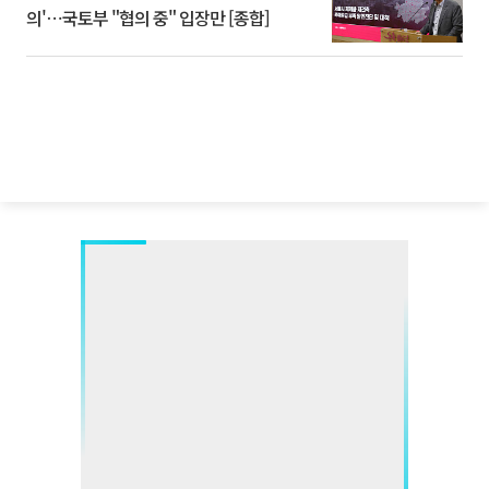
의'⋯국토부 "협의 중" 입장만 [종합]