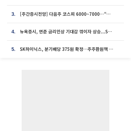
[주간증시전망] 다음주 코스피 6000~7000⋯“外人 수급은 정책이 변수”
3.
뉴욕증시, 연준 금리인상 기대감 꺾이자 상승...S&P500 사상 최고치 [종합]
4.
SK하이닉스, 분기배당 375원 확정…주주환원책 9월로 앞당겨 발표
5.