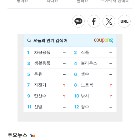
좋아요
화나요
슬퍼요
추가취재 원해요
주요뉴스