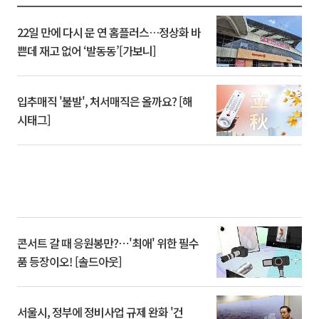
22일 만에 다시 문 연 홈플러스…정상화 바
쁜데 재고 없어 ‘발동동’[가보니]
입추매직 '불발', 처서매직은 올까요? [해
시태그]
콘서트 갈 때 응원봉만?⋯'최애' 위한 필수
품 등장이오! [솔드아웃]
서울시, 정부에 정비사업 규제 완화 '건