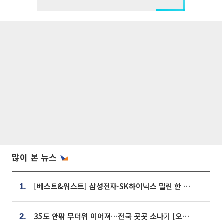
많이 본 뉴스
[베스트&워스트] 삼성전자·SK하이닉스 밀린 한 주…상상인증권은 85% 급등
1.
35도 안팎 무더위 이어져…전국 곳곳 소나기 [오늘 날씨]
2.