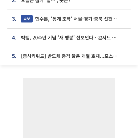
오늘은 절기 '입추', 뜻은?
2.
합수본, '통계 조작' 서울·경기·충북 선관위 등 추가 압수수색
속보
3.
빅뱅, 20주년 기념 '새 뱅봉' 선보인다⋯콘서트 앞두고 팝업 개최
4.
[증시키워드] 반도체 충격 뚫은 개별 호재...포스코퓨처엠·에코프로·한화솔루션 '눈길'
5.