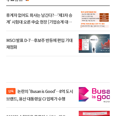
후계자 없어도 회사는 남긴다?…‘제3자 승
계’ 시험대 오른 中企 현장 [기업승계 대전
환]
MSCI 발표 D-7…후보주 반등에 편입 기대
재점화
논란의 'Busan is Good'…8억 도시
단독
브랜드, 용산 대통령실 CI 업체가 수행