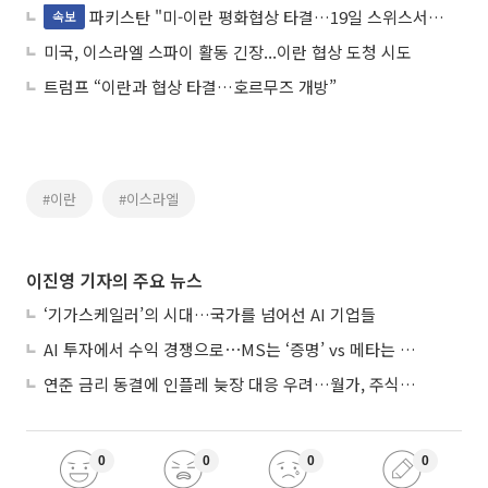
파키스탄 "미-이란 평화협상 타결…19일 스위스서 서명"<로이터>
속보
미국, 이스라엘 스파이 활동 긴장...이란 협상 도청 시도
트럼프 “이란과 협상 타결…호르무즈 개방”
#이란
#이스라엘
이진영 기자의 주요 뉴스
‘기가스케일러’의 시대…국가를 넘어선 AI 기업들
AI 투자에서 수익 경쟁으로⋯MS는 ‘증명’ vs 메타는 ‘숙제’
연준 금리 동결에 인플레 늦장 대응 우려…월가, 주식도 채권도 던졌다
0
0
0
0