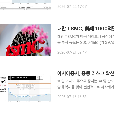
가가 배럴당 91달러 선을 돌파하는 
2026-07-22 17:07
었다. 전날 뉴욕 증시에서 필라델피아
대만 TSMC가 미국 애리조나 공장에 1
총 투자 규모는 2650억달러(약 39
동시에 한국 경쟁사와의 격차를 벌리겠
2026-07-21 09:47
징 사업에서 시장 확대 효과가 기대된다
아시아증시, 중동 리스크 확
16일 아시아 주요국 증시는 AI 및 
양대 악재를 맞아 전반적으로 하락세가 이어졌다. 전날 미국 뉴욕 증시가 
힘입어 상승 마감했음에도, 아시아 시
2026-07-16 16:58