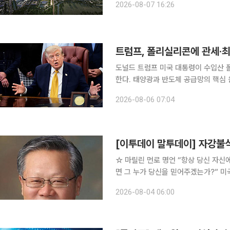
2026-08-07 16:26
신규 반도체 생산시설을 건설한다. H
트럼프, 폴리실리콘에 관세·
도널드 트럼프 미국 대통령이 수입산
한다. 태양광과 반도체 공급망의 핵심
를 낮추려는 조치다. 이번 조처로 한국 기업에 
2026-08-06 07:04
룸버그통신에 따르면 미국 행정부 내에
[이투데이 말투데이] 자강불
☆ 마릴린 먼로 명언 “항상 당신 자신에 대한 믿음을 가져라. 만약 당신이 당신 스스로를 믿지 않으
면 그 누가 당신을 믿어주겠는가?” 미국 배우. 고아원에서 자라기도 한 그녀는 어린 시절 성폭행을
당하기도 해 평생 큰 상처로 남았다. 
2026-08-04 06:00
어 영화에 출연하면서 캘린더 걸로 차