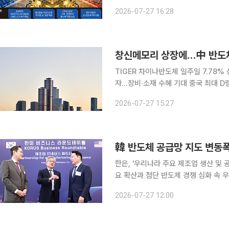
패권 경쟁이 가속화되는 가운데 한국은 
2026-07-27 16:28
‘풀스택 AI 허
창신메모리 상장에…中 반도체 
TIGER 차이나반도체 일주일 7.78%
자…장비·소재 수혜 기대 중국 최대 D램 업체 창신메모리테크놀로지(CXMT)의 증시 입성을 계기로
국내 상장 중국 반도체 상장지수펀드(E
2026-07-27 15:27
대규모 기업공개(IPO) 효과가 더해지
韓 반도체 공급망 지도 변동폭
한은, '우리나라 주요 제조업 생산 및 공급망지도' 
요 확산과 첨단 반도체 경쟁 심화 속 
도체 수출 시장에서 대만이 새로운 핵심
2026-07-27 12:00
장비 부문에서는 네덜란드에 대한 수입