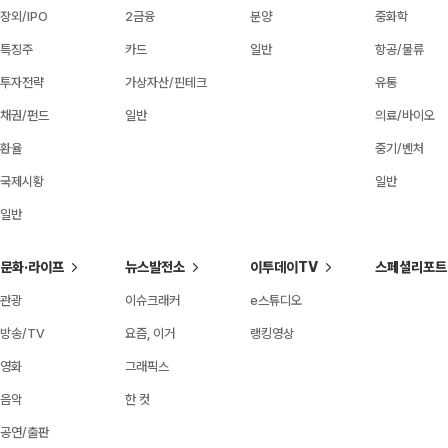
장외/IPO
2금융
분양
중화학
특징주
카드
일반
항공/물류
투자전략
가상자산/핀테크
유통
채권/펀드
일반
의료/바이오
환율
중기/벤처
국제시황
일반
일반
문화·라이프
뉴스발전소
이투데이TV
스페셜리포트
관광
이슈크래커
e스튜디오
방송/TV
요즘, 이거
랭킹영상
영화
그래픽스
음악
한 컷
공연/출판