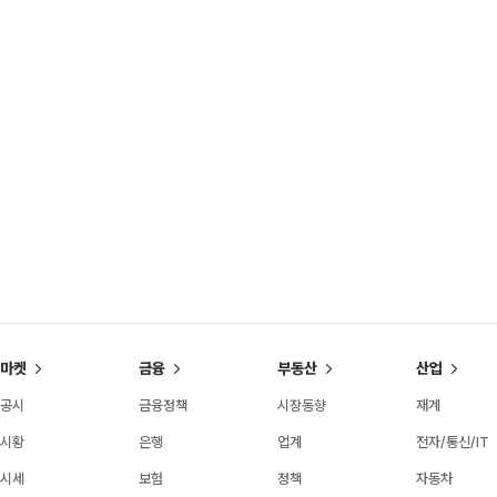
마켓
금융
부동산
산업
공시
금융정책
시장동향
재계
시황
은행
업계
전자/통신/IT
시세
보험
정책
자동차