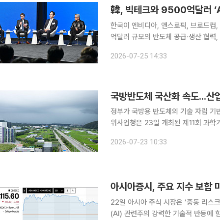
한국이 엔비디아, 앤스로픽, 브로드컴,
억달러 규모의 반도체 공급·생산 협력, 
다. 삼성전자, SK그룹, 네이버가 이
2026-07-25 14:33
AI 협력 플랫폼으로 도약할 것이란 기
국방반도체 국산화 속도...산
정부가 국방용 반도체의 기술 자립 기반
위사업청은 23일 개최된 제11회 과
성전략안'이 안건으로 심의됐다고 밝혔다. 전략안에는 정부의 안정적 수요를 바탕으로 
2026-07-23 10:33
개발을 신속히 추진하고, 무기체계 적
아시아증시, 주요 지수 보합 
22일 아시아 주식 시장은 ‘중동 리스
(AI) 관련주의 강력한 기술적 반등에 힘입어 전