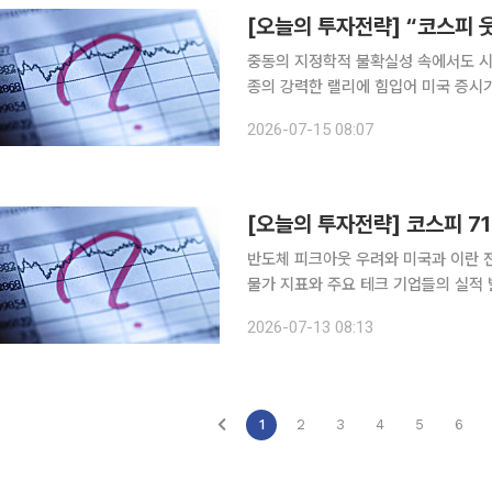
중동의 지정학적 불확실성 속에서도 시
종의 강력한 랠리에 힘입어 미국 증시가
두로 뚜렷한 강세 출발을 보일 것이라는 전망이 나왔다. 15일 김유미
2026-07-15 08:07
피는 코스피200 야간선물이 5.0%
반도체 피크아웃 우려와 미국과 이란 
물가 지표와 주요 테크 기업들의 실적 발표
증권 연구원은 13일 "이번 주 코스피
2026-07-13 08:13
도(Fed) 의장의 의회 증언, ASML 
1
2
3
4
5
6