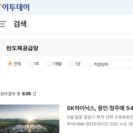
검색
전체
1주
1개월
1년
직접입력
검색결과 총
638
건
SK하이닉스, 용인·청주에 5
6월 발표 중장기 투자 전략 구체화용인 
투자HBM·엔터프라이즈 SSD 수요 대응2033
지능(AI) 시대 급증하는 메모리 수요