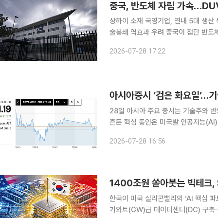
중국, 반도체 자립 가속…D
상하이 소재 국영기업, 연내 5대 생산 
술봉쇄 역효과 우려 중국이 첨단 반도
나섰다. 미국 주도의 수출 통제로 최
2026-07-28 17:22
자립에 속도를 
아시아증시 ‘검은 화요일’…기
28일 아시아 주요 증시는 기술주와 반도체
흔든 핵심 동인은 미국발 인공지능(AI
족 추격이 이중 악재로 작용했다. 한국 코스피가 10% 넘게 폭락하는 등 극단적인 변동성을 보이자
2026-07-28 16:56
시간적으로 동기화된 일본과 대만 등 
한국이 미국 실리콘밸리의 ‘AI 핵심 
가와트(GW)급 데이터센터(DC) 구축·