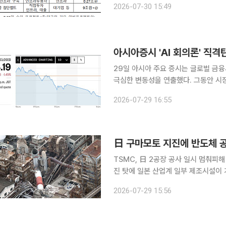
2026-07-30 15:49
기술 설비투자와 고대역폭메모리(HBM
아시아증시 'AI 회의론' 직격
29일 아시아 주요 증시는 글로벌 금융
극심한 변동성을 연출했다. 그동안 시장
의구심이 심화되면서 한국과 일본ㆍ대만을 중심으로 낙
2026-07-29 16:55
자본 지출 부담은 아시아 전역의 차익
日 구마모토 지진에 반도체 
TSMC, 日 2공장 공사 일시 멈춰피해 여부 확인 위
진 탓에 일본 산업계 일부 제조시설이 
및 반도체 제조 공장이 해당한다. 세계
2026-07-29 15:56
해 2공장 건설을 일시 중단했다. 여진 