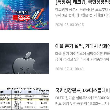
[특징주] 테크윙, 국민성장펀
테크윙이 정부의 국민성장펀드로부터 금융지
9시 3분 현재 테크윙은 전 거래일 대비 23
전 거래일인 지난달 31일에도 상한가로 마감한 바 있다. 앞서 국
2026-08-03 09:05
세대 올레드(OLED·유기발광다이오드)
애플 분기 실적, 기대치 상
다음 분기 가이던스에 실망아이폰 판매 
급 제약 겪고 있어” 세계 시가총액 1위 기업인 애플이 회계연도 3분기(4~6월) 시장 예상치를 웃도
는 실적을 내놨다. 그러나 다음 분기 
2026-07-31 08:49
하면서 투자심리가 위축됐다. 이에 애
국민성장펀드, LG디스플레이
OLED 신기술 설비투자에 1조3000
펀드 집행 누적 승인액 16.3조원…지방 비중 42.4% 국민성장펀드
강화를 위해 LG디스플레이와 테크윙에 