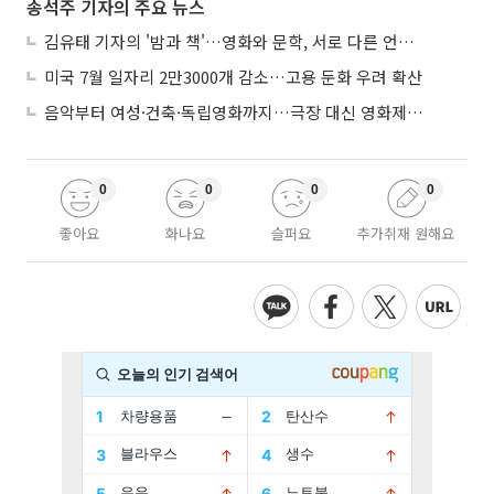
송석주 기자의 주요 뉴스
김유태 기자의 '밤과 책'…영화와 문학, 서로 다른 언어를 읽다
미국 7월 일자리 2만3000개 감소…고용 둔화 우려 확산
음악부터 여성·건축·독립영화까지…극장 대신 영화제로 즐기는 스크린 여행
0
0
0
0
좋아요
화나요
슬퍼요
추가취재 원해요