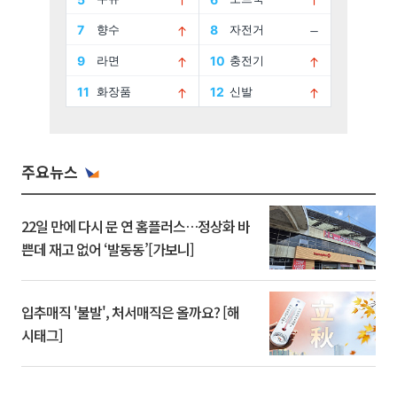
주요뉴스
22일 만에 다시 문 연 홈플러스…정상화 바
쁜데 재고 없어 ‘발동동’[가보니]
입추매직 '불발', 처서매직은 올까요? [해
시태그]