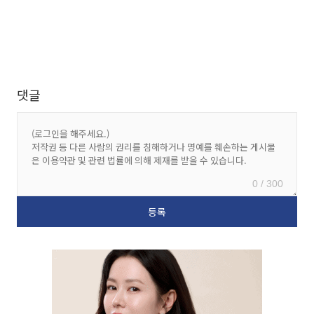
댓글
0 / 300