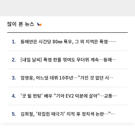
많이 본 뉴스
동해안은 시간당 80㎜ 폭우, 그 외 지역은 폭염…‘극과 극 날씨’
1.
[내일 날씨] 폭염 한풀 꺾여도 무더위 계속⋯동해안 이틀 연속 비
2.
임영웅, 어느덧 데뷔 10주년⋯"가진 것 없던 시절, 내 앞엔 20명의 팬뿐"
3.
'굿 윌 헌팅' 배우 "기아 EV2 덕분에 살아"…교통사고 후 안전성 극찬
4.
김희철, '뒤집힌 태극기' 지적 후 정치색 논란…"좌우 떠나 우리나라 국기"
5.