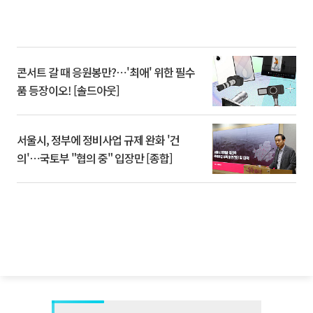
콘서트 갈 때 응원봉만?⋯'최애' 위한 필수
품 등장이오! [솔드아웃]
서울시, 정부에 정비사업 규제 완화 '건
의'⋯국토부 "협의 중" 입장만 [종합]