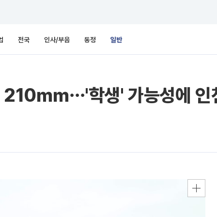
업
전국
인사/부음
동정
일반
는 210㎜⋯'학생' 가능성에 인