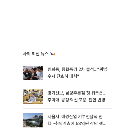
사회 최신 뉴스
원희룡, 종합특검 2차 출석…“위법
수사 단호히 대처”
경기신보, 남양주본점 첫 워크숍…
추미애 '공정·혁신·포용' 전면 반영
서울시-애경산업 기부전달식 진
행⋯취약계층에 53억원 상당 생활
용품 지원