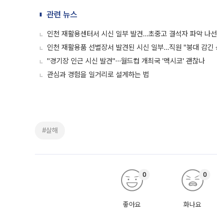
관련 뉴스
인천 재활용센터서 시신 일부 발견…초중고 결석자 파악 나선
인천 재활용품 선별장서 발견된 시신 일부…직원 "붕대 감긴
"경기장 인근 시신 발견"⋯월드컵 개최국 '멕시코' 괜찮나
관심과 경험을 일거리로 설계하는 법
#살해
0
0
좋아요
화나요