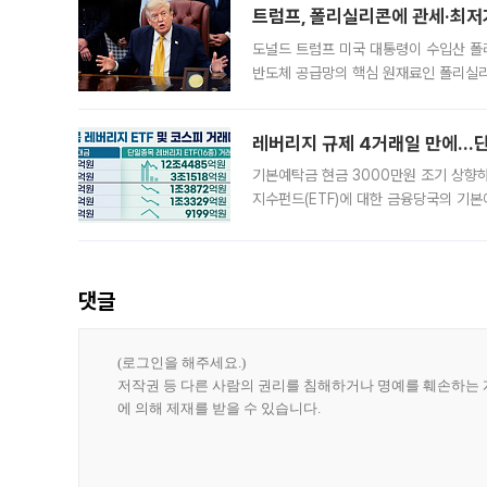
트럼프, 폴리실리콘에 관세·최저
도널드 트럼프 미국 대통령이 수입산 
반도체 공급망의 핵심 원재료인 폴리실리
로 한국 기업에 미칠 영향에도 관심이 
레버리지 규제 4거래일 만에…단일
기본예탁금 현금 3000만원 조기 상향하
지수펀드(ETF)에 대한 금융당국의 기본
13분의 1수준으로 급감했다. 6일 한국
한 가운데
댓글