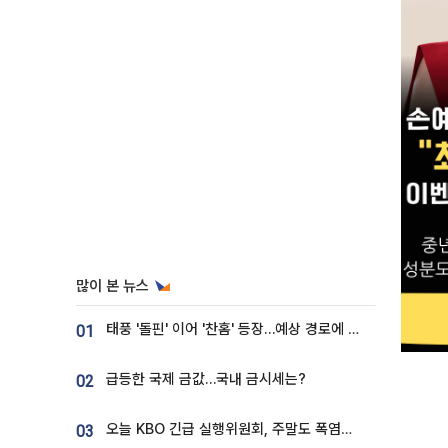
많이 본 뉴스
태풍 '돌핀' 이어 '찬홈' 등장…예상 경로에 한국 '한숨'
01
급등한 국제 금값…국내 금시세는?
02
오늘 KBO 긴급 실행위원회, 주말도 폭염취소 될까
03