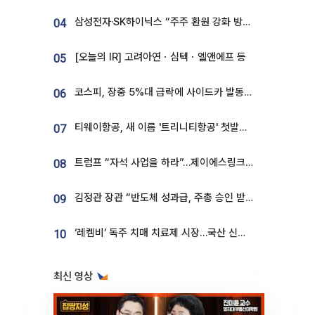
삼성전자·SK하이닉스 “주주 환원 강화 방안 마련”
04
[오늘의 IR] 고려아연ㆍ심텍ㆍ엘앤에프 등
05
코스피, 장중 5%대 급락에 사이드카 발동…삼성·SK 동반 폭락
06
티웨이항공, 새 이름 '트리니티항공' 첫발…SSC 전략 본격화
07
트럼프 “자석 사업을 하라”…제이에스링크, 비중국 영구자석 공급망 구축 속도
08
김정관 장관 “반도체 성과급, 주총 승인 받도록”…상법·자본시장법 개정 시사
09
‘레켐비’ 독주 치매 치료제 시장…국산 신약 등장하나
10
최신 영상