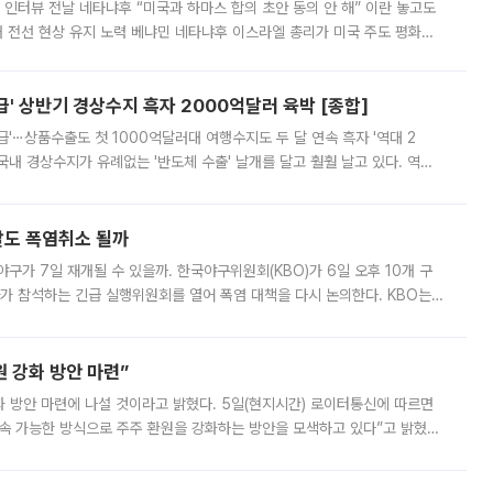
 인터뷰 전날 네타냐후 “미국과 하마스 합의 초안 동의 안 해” 이란 놓고도
개 전선 현상 유지 노력 베냐민 네타냐후 이스라엘 총리가 미국 주도 평화위
스 간 무장해제 합의안을 반대한 지 하루 만에 하마스 정치국 고위 관리
' 상반기 경상수지 흑자 2000억달러 육박 [종합]
급'⋯상품수출도 첫 1000억달러대 여행수지도 두 달 연속 흑자 '역대 2
국내 경상수지가 유례없는 '반도체 수출' 날개를 달고 훨훨 날고 있다. 역대
경상수지 뿐 아니라 상반기 경상수지 흑자도 2000억달러에 근접하며 사상 최
말도 폭염취소 될까
구가 7일 재개될 수 있을까. 한국야구위원회(KBO)가 6일 오후 10개 구
 참석하는 긴급 실행위원회를 열어 폭염 대책을 다시 논의한다. KBO는
서 관람객과 선수단의 안전 위험 상황이 발생했다”며 5∼6일 예정됐던
 강화 방안 마련”
 것이라고 밝혔다. 5일(현지시간) 로이터통신에 따르면
속 가능한 방식으로 주주 환원을 강화하는 방안을 모색하고 있다”고 밝혔다.
그러면서 자세한 내용은 “조만간 공개할 예정”이라고 덧붙였다. SK하이닉스도 로이터에 전달한 성명에서 “연