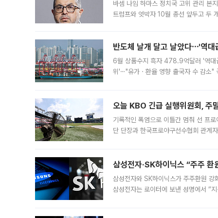
바셈 나임 하마스 정치국 고위 관리 본지
트럼프와 엇박자 10월 총선 앞두고 두 
원회(BOP)와 팔레스타인 무장단체 하마
반도체 날개 달고 날았다⋯'역대급
6월 상품수지 흑자 478.9억달러 '역대
위'⋯"유가ㆍ환율 영향 출국자 수 감소" 
급 수출 호조가 매달 이어지면서 6월 
대 기
오늘 KBO 긴급 실행위원회, 주
기록적인 폭염으로 이틀간 멈춰 선 프로야
단 단장과 한국프로야구선수협회 관계자가
5일 “최근 전국적으로 폭염이 지속되면
KBO리그와
삼성전자·SK하이닉스 “주주 환원
삼성전자와 SK하이닉스가 주주환원 강화 방안 마련에 나설
삼성전자는 로이터에 보낸 성명에서 “지