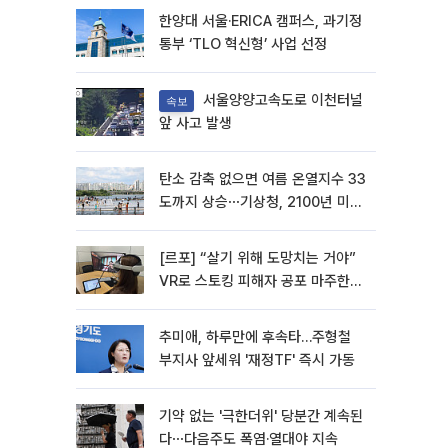
한양대 서울·ERICA 캠퍼스, 과기정
통부 ‘TLO 혁신형’ 사업 선정
서울양양고속도로 이천터널
속보
앞 사고 발생
탄소 감축 없으면 여름 온열지수 33
도까지 상승⋯기상청, 2100년 미래
전망
[르포] “살기 위해 도망치는 거야”
VR로 스토킹 피해자 공포 마주한
수형자들
추미애, 하루만에 후속타…주형철
부지사 앞세워 '재정TF' 즉시 가동
기약 없는 '극한더위' 당분간 계속된
다⋯다음주도 폭염·열대야 지속