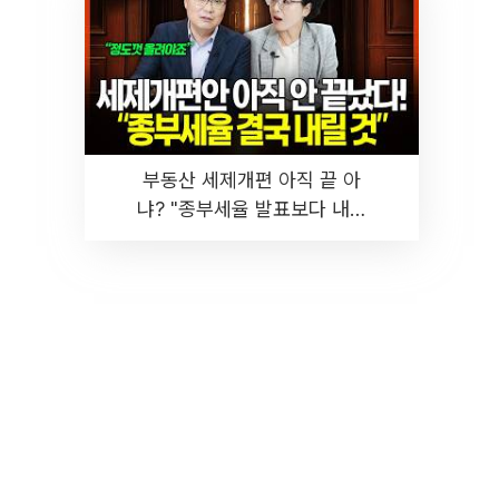
부동산 세제개편 아직 끝 아
냐? "종부세율 발표보다 내릴
것" 장기거주·양도세 전망 I 집
땅지성 I 김인만, 진미윤