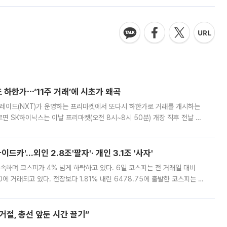
 하한가⋯‘11주 거래’에 시초가 왜곡
트레이드(NXT)가 운영하는 프리마켓에서 또다시 하한가로 거래를 개시하는
면 SK하이닉스는 이날 프리마켓(오전 8시~8시 50분) 개장 직후 전날 정
000원에 거래됐다. 거래량은 11주에 불과했으나, 최초 가격 결정이 기존 정
드카'…외인 2.8조'팔자'· 개인 3.1조 '사자'
속하며 코스피가 4% 넘게 하락하고 있다. 6일 코스피는 전 거래일 대비
.90에 거래되고 있다. 전장보다 1.81% 내린 6478.75에 출발한 코스피는 장
 6238.32까지 밀리기도 했다. 이날 오전 한때 코스피는 장중 5% 넘게 폭
절, 총선 앞둔 시간 끌기”