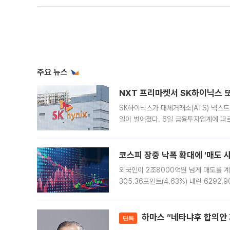
주요 뉴스
NXT 프리마켓서 SK하이닉스 또
SK하이닉스가 대체거래소(ATS) 넥스
일이 벌어졌다. 6일 금융투자업계에 따르
규장 종가보다 29.98% 내린 116만8
규시장과 달
코스피 장중 낙폭 확대에 '매도 사이
외국인이 2조8000억원 넘게 매도를 계
305.36포인트(4.63%) 내린 6292
중 한때 6550.94까지 오르기도 했으나
락하면서 유가증권
하마스 “네타냐후 합의안 거
단독