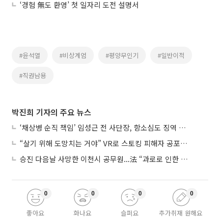
‘경험 無도 환영’ 첫 일자리 도전 설명서
#윤석열
#비상계엄
#평양무인기
#일반이적
#직권남용
박진희 기자의 주요 뉴스
‘채상병 순직 책임’ 임성근 전 사단장, 항소심도 징역 3년
“살기 위해 도망치는 거야” VR로 스토킹 피해자 공포 마주한 수형자들
승진 다음날 사망한 이천시 공무원...法 “과로로 인한 순직”
0
0
0
0
좋아요
화나요
슬퍼요
추가취재 원해요