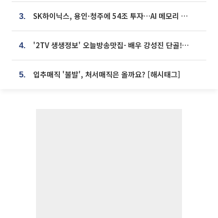
SK하이닉스, 용인·청주에 54조 투자…AI 메모리 생산기지 키운다
3.
'2TV 생생정보' 오늘방송맛집- 배우 강성진 단골! 쌀국수ㆍ푸팟퐁 커리 맛집 '블○○○'
4.
입추매직 '불발', 처서매직은 올까요? [해시태그]
5.