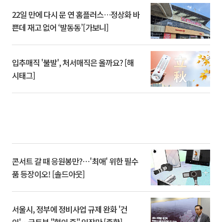
22일 만에 다시 문 연 홈플러스…정상화 바
쁜데 재고 없어 ‘발동동’[가보니]
입추매직 '불발', 처서매직은 올까요? [해
시태그]
콘서트 갈 때 응원봉만?⋯'최애' 위한 필수
품 등장이오! [솔드아웃]
서울시, 정부에 정비사업 규제 완화 '건
의'⋯국토부 "협의 중" 입장만 [종합]