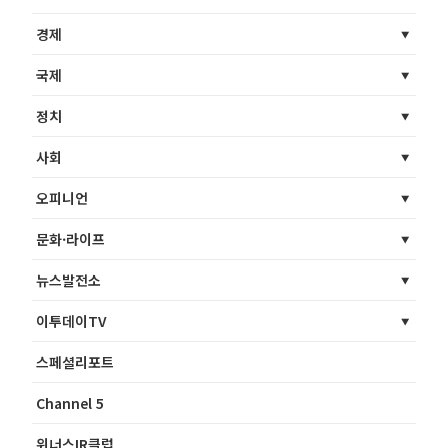
경제
국제
정치
사회
오피니언
문화·라이프
뉴스발전소
이투데이TV
스페셜리포트
Channel 5
위너스IR클럽