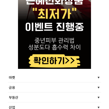
마켓
금융
부동산
산업