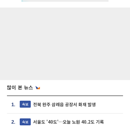
많이 본 뉴스
전북 완주 삼례읍 공장서 화재 발생
속보
1.
서울도 '40도'…오늘 노원 40.2도 기록
속보
2.