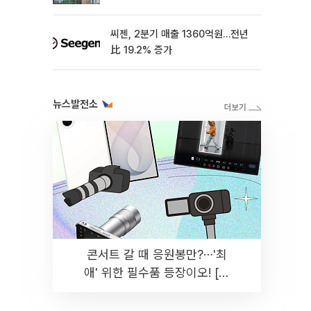
씨젠, 2분기 매출 1360억원…전년
比 19.2% 증가
뉴스발전소
콘서트 갈 때 응원봉만?⋯'최
애' 위한 필수품 등장이오! [솔
드아웃]