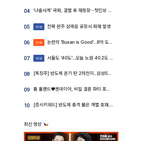
‘나솔사계’ 국화, 결별 후 재등장⋯첫인상 투표 휩쓸고 ‘인기녀’ 등극
04
전북 완주 삼례읍 공장서 화재 발생
05
속보
논란의 'Busan is Good'…8억 도시브랜드, 용산 대통령실 CI 업체가 수행
06
단독
서울도 '40도'…오늘 노원 40.2도 기록
07
속보
[특징주] 반도체 온기 탄 2차전지...삼성SDI, 장 초반 7% 넘게 껑충
08
톰 홀랜드♥젠데이아, 비밀 결혼 파티 포착⋯호텔 대관비만 9억
09
[증시키워드] 반도체 충격 뚫은 개별 호재...포스코퓨처엠·에코프로·한화솔루션 '눈길'
10
최신 영상