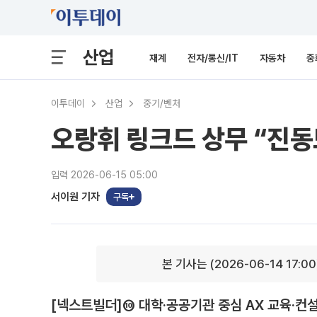
산업
재계
전자/통신/IT
자동차
중
이투데이
산업
중기/벤처
오랑휘 링크드 상무 “진동
입력 2026-06-15 05:00
서이원 기자
구독
본 기사는 (2026-06-14 17:0
[넥스트빌더]⑩ 대학·공공기관 중심 AX 교육·컨