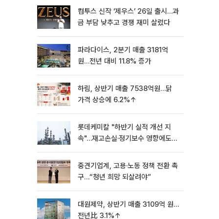
컴투스 신작 ‘제우스’ 26일 출시…과
금 부담 낮추고 경쟁 재미 살렸다
파라다이스, 2분기 매출 3181억
원…전년 대비 11.8% 증가
하림, 상반기 매출 7538억원…닭
가격 상승에 6.2%↑
롯데케미칼 "하반기 실적 개선 지
속"…재고손실·정기보수 영향에도
흑자 유지
중견기업계, 고용·노동 정책 전환 촉
구…“청년 희망 되살려야”
대원제약, 상반기 매출 3109억 원…
전년比 3.1%↑