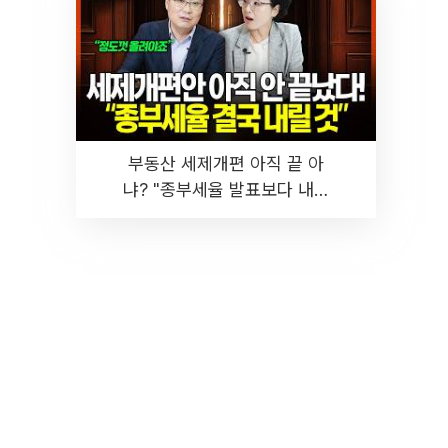
부동산 세제개편 아직 끝 아
냐? "종부세율 발표보다 내릴
것" 장기거주·양도세 전망 I 집
땅지성 I 김인만, 진미윤