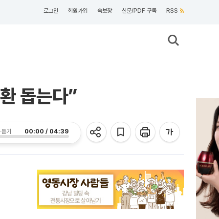
로그인
회원가입
속보창
신문/PDF 구독
RSS
전환 돕는다”
00:00 / 04:39
 듣기