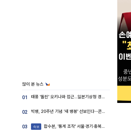
많이 본 뉴스
태풍 '돌핀' 오키나와 접근…일본기상청 경로 업데이트
01
빅뱅, 20주년 기념 '새 뱅봉' 선보인다⋯콘서트 앞두고 팝업 개최
02
합수본, '통계 조작' 서울·경기·충북 선관위 등 추가 압수수색
03
속보