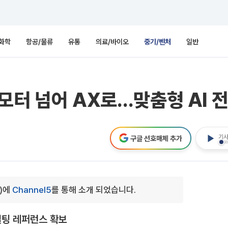
화학
항공/물류
유통
의료/바이오
중기/벤처
일반
모터 넘어 AX로…맞춤형 AI 
기사
구글 선호매체 추가
0)에
Channel5
를 통해 소개 되었습니다.
설팅 레퍼런스 확보