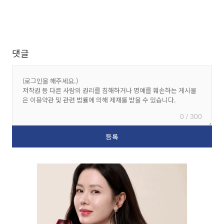
댓글
0 / 300