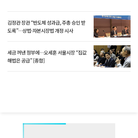
김정관 장관 “반도체 성과급, 주총 승인 받
도록”…상법·자본시장법 개정 시사
세금 꺼낸 정부에…오세훈 서울시장 “집값
해법은 공급” [종합]