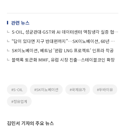
관련 뉴스
S-OIL, 성균관대∙GST와 AI 데이터센터 액침냉각 실증 협력 맞손
“답이 있다면 지구 반대편까지”…SK이노베이션, 60년 개척 DNA 조명
SK이노베이션, 베트남 '뀐랍 LNG 프로젝트' 인프라 착공
블랙록 토큰화 MMF, 유럽 시장 진출∙∙∙스테이블코인 확장
#S-OIL
#SK이노베이션
#국제유가
#두바이유
#정유업계
김민서 기자의 주요 뉴스