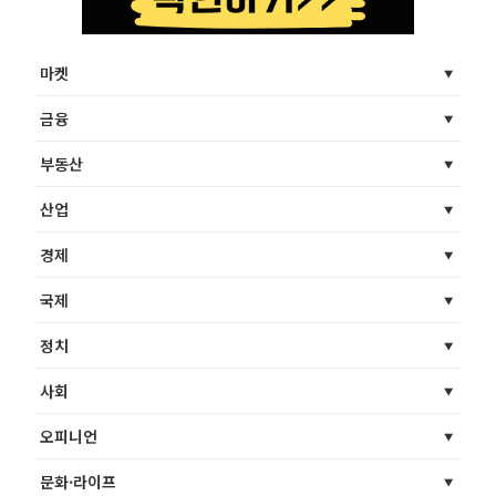
마켓
금융
부동산
산업
경제
국제
정치
사회
오피니언
문화·라이프