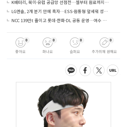
K배터리, 북미·유럽 공급망 선점전…셀부터 원료까지 현지화
LG엔솔, 2개 분기 만에 흑자…ESS·원통형 앞세워 성장 가속
NCC 139만t 줄이고 롯데·한화·DL 공동 운영…여수 1호 본궤도
0
0
0
0
좋아요
화나요
슬퍼요
추가취재 원해요