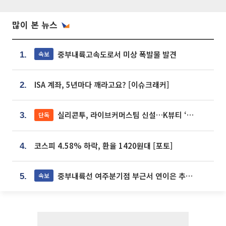
많이 본 뉴스
중부내륙고속도로서 미상 폭발물 발견
속보
1.
ISA 계좌, 5년마다 깨라고요? [이슈크래커]
2.
실리콘투, 라이브커머스팀 신설…K뷰티 ‘글로벌 판매망’ 확대[K뷰티 라방戰]
단독
3.
코스피 4.58% 하락, 환율 1420원대 [포토]
4.
중부내륙선 여주분기점 부근서 연이은 추돌사고 발생
속보
5.