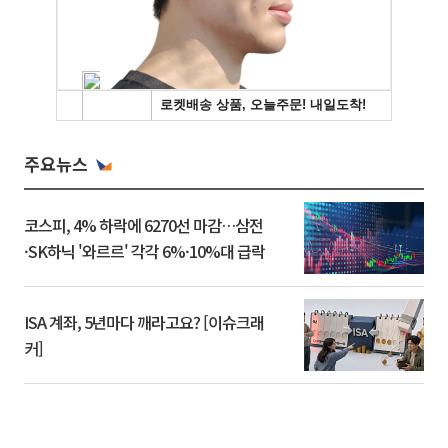
주요뉴스
코스피, 4% 하락에 6270선 마감…삼전
·SK하닉 '와르르' 각각 6%·10%대 급락
ISA 계좌, 5년마다 깨라고요? [이슈크래
커]