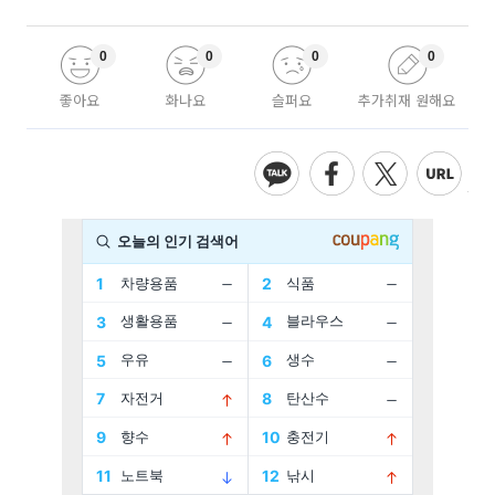
0
0
0
0
좋아요
화나요
슬퍼요
추가취재 원해요