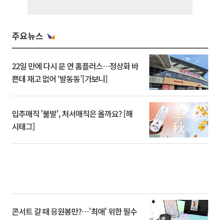
주요뉴스
22일 만에 다시 문 연 홈플러스…정상화 바
쁜데 재고 없어 ‘발동동’[가보니]
입추매직 '불발', 처서매직은 올까요? [해
시태그]
콘서트 갈 때 응원봉만?⋯'최애' 위한 필수