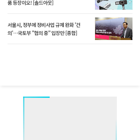
품 등장이오! [솔드아웃]
서울시, 정부에 정비사업 규제 완화 '건
의'⋯국토부 "협의 중" 입장만 [종합]