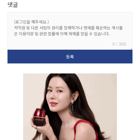
댓글
0 / 300