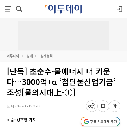
이투데이
경제
경제정책
[단독] 초순수·물에너지 더 키운
다…3000억+α ‘첨단물산업기금’
조성[물의시대上-①]
입력 2026-06-15 05:00
세종=정호영 기자
구글 선호매체 추가