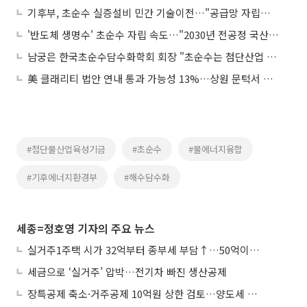
기후부, 초순수 실증설비 민간 기술이전…"공급망 자립기반 강화"
'반도체 생명수' 초순수 자립 속도…"2030년 전공정 국산화 90%↑"
남궁은 한국초순수담수화학회 회장 "초순수는 첨단산업 핵심 기반 기술"
美 클래리티 법안 연내 통과 가능성 13%…상원 문턱서 제동
#첨단물산업육성기금
#초순수
#물에너지융합
#기후에너지환경부
#해수담수화
세종=정호영 기자의 주요 뉴스
실거주1주택 시가 32억부터 종부세 부담↑…50억이면 454→979만원
세금으로 ‘실거주’ 압박…전기차 빠진 생산공제
장특공제 축소·거주공제 10억원 상한 검토…양도세 실거주 중심 개편