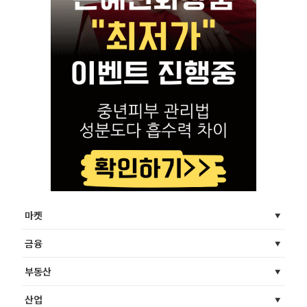
마켓
금융
부동산
산업