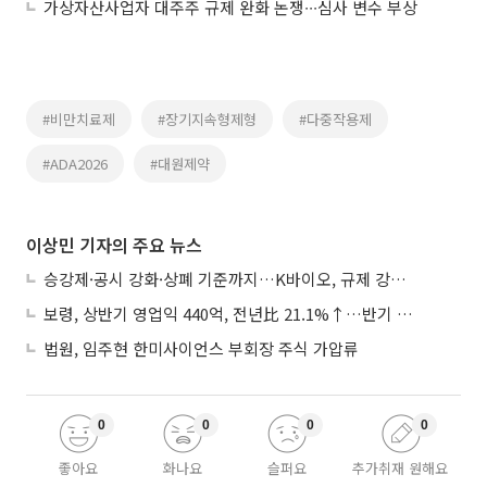
가상자산사업자 대주주 규제 완화 논쟁∙∙∙심사 변수 부상
#비만치료제
#장기지속형제형
#다중작용제
#ADA2026
#대원제약
이상민 기자의 주요 뉴스
승강제·공시 강화·상폐 기준까지…K바이오, 규제 강화에 ‘삼중고’
보령, 상반기 영업익 440억, 전년比 21.1%↑…반기 역대 최대
법원, 임주현 한미사이언스 부회장 주식 가압류
0
0
0
0
좋아요
화나요
슬퍼요
추가취재 원해요