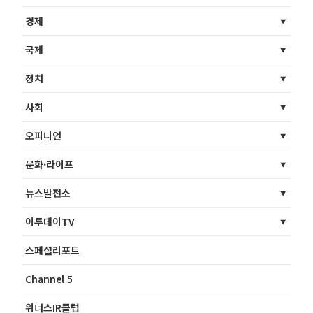
경제
국제
정치
사회
오피니언
문화·라이프
뉴스발전소
이투데이TV
스페셜리포트
Channel 5
위너스IR클럽