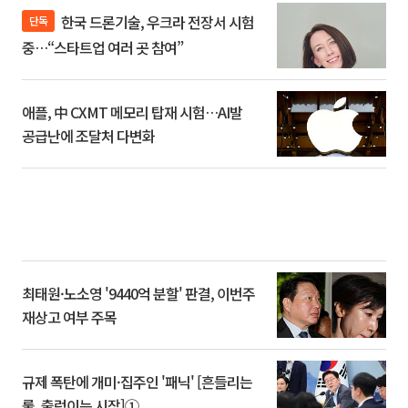
한국 드론기술, 우크라 전장서 시험
단독
중…“스타트업 여러 곳 참여”
애플, 中 CXMT 메모리 탑재 시험…AI발
공급난에 조달처 다변화
최태원·노소영 '9440억 분할' 판결, 이번주
재상고 여부 주목
규제 폭탄에 개미·집주인 '패닉' [흔들리는
룰, 출렁이는 시장]①