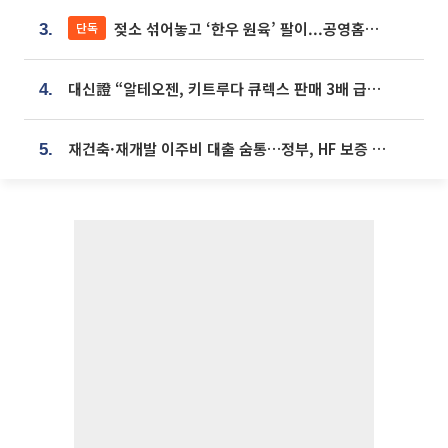
젖소 섞어놓고 ‘한우 원육’ 팔이...공영홈쇼핑 표기·검증 구멍
단독
3.
대신證 “알테오젠, 키트루다 큐렉스 판매 3배 급증…목표가 41만원 상향”
4.
재건축·재개발 이주비 대출 숨통…정부, HF 보증 신설 추진
5.