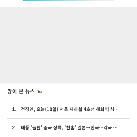
많이 본 뉴스
전장연, 오늘(10일) 서울 지하철 4호선 혜화역 시위…1호선 용산역 무정차
1.
태풍 '돌핀' 중국 상륙, '찬홈' 일본→한국…각국 기상청 예상 경로는?
2.