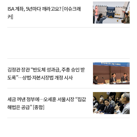
ISA 계좌, 5년마다 깨라고요? [이슈크래
커]
김정관 장관 “반도체 성과급, 주총 승인 받
도록”…상법·자본시장법 개정 시사
세금 꺼낸 정부에…오세훈 서울시장 “집값
해법은 공급” [종합]