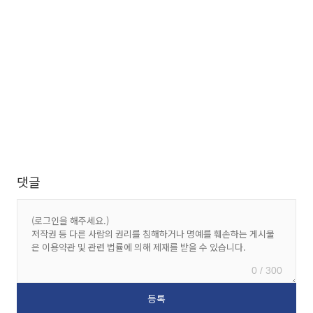
댓글
0 / 300