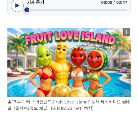
기사 듣기
00:00 / 02:47
▲'프루트 러브 아일랜드(Fruit Love Island)' 노래 뮤직비디오 썸네
일. (출처=유튜브 채널 ' BENJIxScarlett' 캡처)