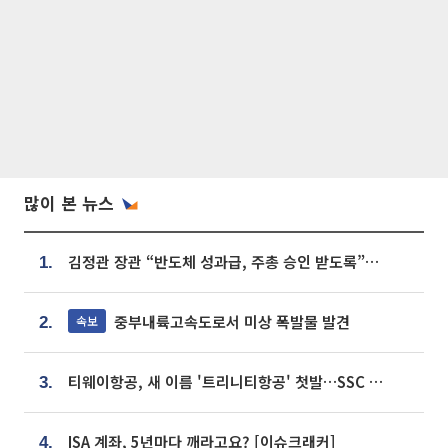
많이 본 뉴스
김정관 장관 “반도체 성과급, 주총 승인 받도록”…상법·자본시장법 개정 시사
1.
중부내륙고속도로서 미상 폭발물 발견
속보
2.
티웨이항공, 새 이름 '트리니티항공' 첫발…SSC 전략 본격화
3.
ISA 계좌, 5년마다 깨라고요? [이슈크래커]
4.