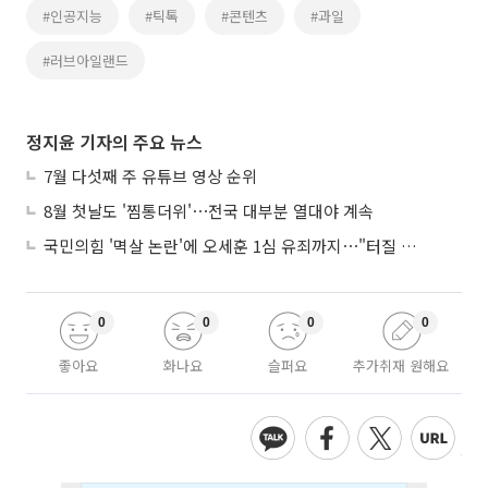
#인공지능
#틱톡
#콘텐츠
#과일
#러브아일랜드
정지윤 기자의 주요 뉴스
7월 다섯째 주 유튜브 영상 순위
8월 첫날도 '찜통더위'⋯전국 대부분 열대야 계속
국민의힘 '멱살 논란'에 오세훈 1심 유죄까지⋯"터질 게 터졌다"
0
0
0
0
좋아요
화나요
슬퍼요
추가취재 원해요