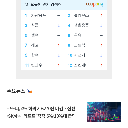
주요뉴스
코스피, 4% 하락에 6270선 마감…삼전
·SK하닉 '와르르' 각각 6%·10%대 급락