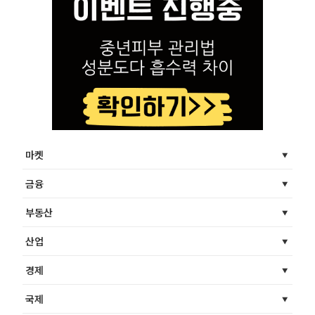
마켓
금융
부동산
산업
경제
국제