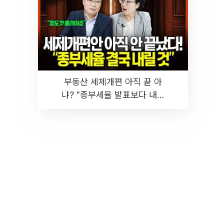
부동산 세제개편 아직 끝 아
냐? "종부세율 발표보다 내릴
것" 장기거주·양도세 전망 I 집
땅지성 I 김인만, 진미윤