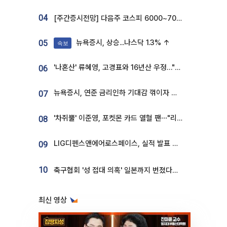
04
[주간증시전망] 다음주 코스피 6000~7000⋯“外人 수급은 정책이 변수”
뉴욕증시, 상승...나스닥 1.3% ↑
05
속보
'나혼산' 류혜영, 고경표와 16년산 우정…"자취방서 부모님과 마주쳐"
06
뉴욕증시, 연준 금리인하 기대감 꺾이자 상승...S&P500 사상 최고치 [종합]
07
'차쥐뿔' 이준영, 포켓몬 카드 열혈 팬⋯"리셀러 처단할 것"
08
LIG디펜스앤에어로스페이스, 실적 발표 후 급락→반등⋯증권가 “28년까지 튼튼”
09
10
축구협회 '성 접대 의혹' 일본까지 번졌다…日 심판 실명 공개
최신 영상