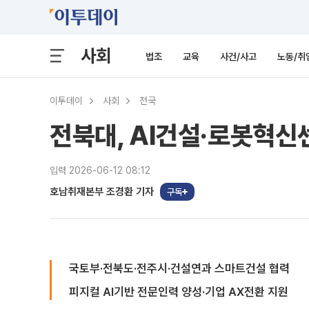
사회
법조
교육
사건/사고
노동/취
이투데이
사회
전국
전북대, AI건설·로봇혁
입력 2026-06-12 08:12
호남취재본부 조경환 기자
구독
국토부·전북도·전주시·건설연과 스마트건설 협력
피지컬 AI기반 전문인력 양성·기업 AX전환 지원