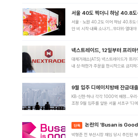
서울 40도 찍더니 하남 40.8도
서울ㆍ노원 40.2도 이어 하남 40.8도
안 비 시작·내륙 소나기…무더위·열대야 
에서도 40도를 웃도는 기온이 관측됐다
의 극심한
넥스트레이드, 12일부터 프리마
대체거래소(ATS) 넥스트레이드가 프리
내 상·하한가 주문을 한시적으로 금지하
가 체결 사례와 관련해 설명자료를 내고
9월 입주 디에이치방배 잔금대출
KB·신한·하나 각각 1000억 배정…우
조정 9월 입주를 앞둔 서울 서초구 ‘디
은행과 NH농협은행도 대출 취급을 검토
민은행
논란의 'Busan is Go
단독
박형준 전 부산시장 재임 당시 추진된 부산