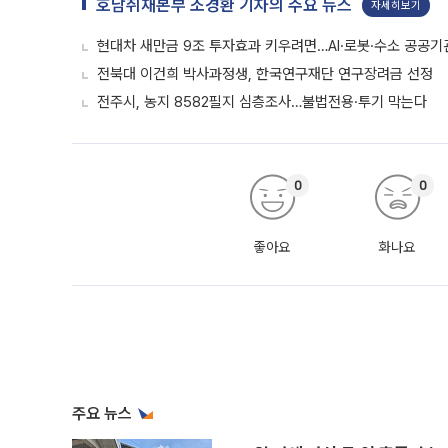
호남취재본부 조경환 기자의 주요 뉴스
자세히보기
현대차 새만금 9조 투자효과 키우려면…AI·로봇·수소 공공기
전북대 이건희 박사과정생, 한국연구재단 연구장려금 선정
전주시, 농지 8582필지 심층조사…불법전용·투기 막는다
0
0
좋아요
화나요
주요 뉴스