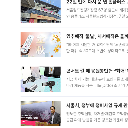
22일 만에 다시 문 연 홈플러스
서울월드컵경기장점 67명 출근해 재개점 
연 홈플러스 서울월드컵경기장점. 7일 
우유, 과일 같은 신선식품이 차근차근 자
입추매직 '불발', 처서매직은 올
“와 이제 시원한 거 같아” 단체 ‘뇌손상
한 더위 속 30도대 초반이 상대적으로
지역에 있었습니다. 7월 말에는 서풍과
콘서트 갈 때 응원봉만?⋯'최애'
지금 화제 되는 패션·뷰티 트렌드를 소개
따라 제품을 사는 '디토(Ditto) 소비
어디일까요? 아이돌 콘서트 시작을 기다
서울시, 정부에 정비사업 규제 완화
명노준 주택실장, 재개발·재건축 주택공
공급 확대 방침을 거듭 강조한 가운데 정
면 반박하고 나섰다. 명노준 서울시 주택