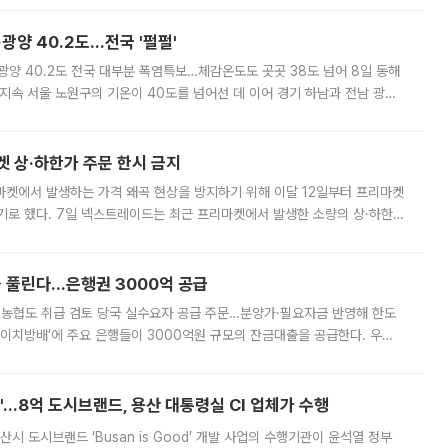
·광양 40.2도…전국 '펄펄'
·광양 40.2도 전국 대부분 폭염특보…체감온도도 곳곳 38도 넘어 8일 동해
지속 서울 노원구의 기온이 40도를 넘어선 데 이어 경기 하남과 전남 광양
. 전국 대부분 지역에 폭염특보가 내려진 가운데 곳곳에서 39~40도 안팎
켓 상·하한가 주문 한시 금지
마켓에서 발생하는 가격 왜곡 현상을 방지하기 위해 이달 12일부터 프리마켓
기로 했다. 7일 넥스트레이드는 최근 프리마켓에서 발생한 소량의 상·하한
, 주문 오류로 인한 가격 급등락을 최소화하기 위한 비상 대응방안을 발표
 풀린다…은행권 3000억 공급
리·농협도 취급 검토 당국 실수요자 공급 주문…분양가·필요자금 반영해 한도
에이치방배’에 주요 은행들이 3000억원 규모의 잔금대출을 공급한다. 우리
하고 있어 향후 공급 규모가 늘어날 전망이다. 7일 금융권에 따르면 KB국
od'…8억 도시브랜드, 용산 대통령실 CI 업체가 수행
시 도시브랜드 ‘Busan is Good’ 개발 사업의 수행기관이 윤석열 정부