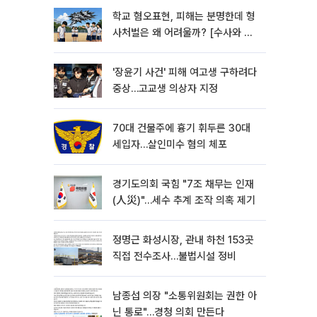
학교 혐오표현, 피해는 분명한데 형
사처벌은 왜 어려울까? [수사와 재
판]
'장윤기 사건' 피해 여고생 구하려다
중상…고교생 의상자 지정
70대 건물주에 흉기 휘두른 30대
세입자…살인미수 혐의 체포
경기도의회 국힘 "7조 채무는 인재
(人災)"…세수 추계 조작 의혹 제기
정명근 화성시장, 관내 하천 153곳
직접 전수조사…불법시설 정비
남종섭 의장 "소통위원회는 권한 아
닌 통로"…경청 의회 만든다