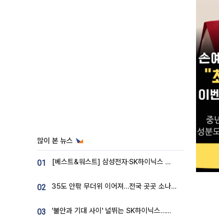
많이 본 뉴스
[베스트&워스트] 삼성전자·SK하이닉스 밀린 한 주…상상인증권은 85% 급등
01
35도 안팎 무더위 이어져…전국 곳곳 소나기 [오늘 날씨]
02
'불안과 기대 사이' 널뛰는 SK하이닉스…증권가 "HBM4·LTA 기반 펀터멘털 견고"
03