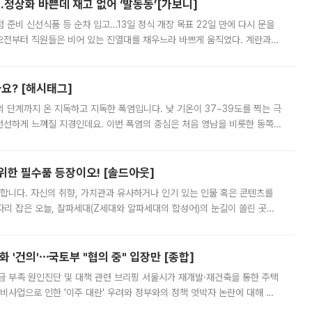
…정상화 바쁜데 재고 없어 ‘발동동’[가보니]
준비 신선식품 등 순차 입고…13일 정식 개장 목표 22일 만에 다시 문을
오전부터 직원들은 비어 있는 진열대를 채우느라 바쁘게 움직였다. 계란과
리를 잡기 시작했지만, 매장 곳곳엔 여전히 텅 빈 매대가 먼저 눈에 들어왔
까요? [해시태그]
’의 단계까지 온 지독하고 지독한 폭염입니다. 낮 기온이 37~39도를 찍는 극
 선선하게 느껴질 지경인데요. 이번 폭염의 중심은 처음 영남을 비롯한 동쪽
 북서풍이 산맥을 넘어 영남 쪽으로 내려오면서 뜨겁고 건조해졌는데요.
 위한 필수품 등장이오! [솔드아웃]
합니다. 자신의 취향, 가치관과 유사하거나 인기 있는 인물 혹은 콘텐츠를
'가 자리 잡은 오늘, 잘파세대(Z세대와 알파세대의 합성어)의 눈길이 쏠린 곳은
리는 공연장. 응원봉만큼이나 눈에 띄는 게 있습니다. 공연이 시작되기
 '건의'⋯국토부 "협의 중" 입장만 [종합]
급 부족 원인진단 및 대책 관련 브리핑 서울시가 재개발·재건축을 통한 주택
비사업으로 인한 '이주 대란' 우려와 정부와의 정책 엇박자 논란에 대해 정
실장은 2031년까지 31만 가구 착공 목표에 차질이 없다는 입장이나,