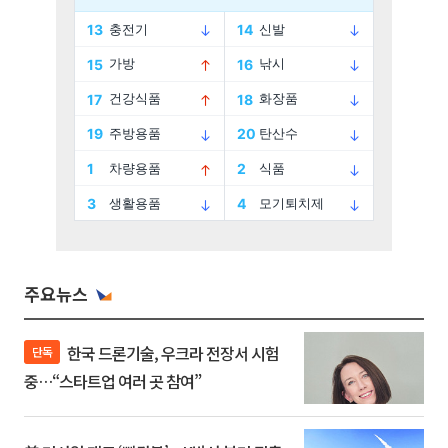
주요뉴스
한국 드론기술, 우크라 전장서 시험
단독
중…“스타트업 여러 곳 참여”