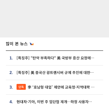
많이 본 뉴스
[특징주] “탄약 부족하다“ 美 국방부 증산 요청에⋯국내 방산주 급등세
1.
[특징주] 美 중국산 광트랜시버 규제 추진에 대한광통신 등 광통신株 강세
2.
李 ‘호남형 대입’ 제안에 교육청·지역대학 서·논술형 입시 연계 '착수'
단독
3.
현대차·기아, 이번 주 임단협 재개…하청 사용자성 재심도 ‘변수’
4.