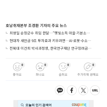
호남취재본부 조경환 기자의 주요 뉴스
최영일 순창군수 취임 한달…“햇빛소득 마을·기본소득으로 청년 머무는 순창 만들 것"
현대차 새만금 9조 투자효과 키우려면…AI·로봇·수소 공공기관 집적화 시급
전북대 이건희 박사과정생, 한국연구재단 연구장려금 선정
0
0
0
0
좋아요
화나요
슬퍼요
추가취재 원해요