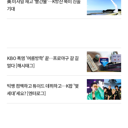
美 미사일 재고 ‘빨간불’…K방산 북미 진출
기대
KBO 폭염 '여름방학' 끝…프로야구 갈 길
멀다 [해시태그]
빅뱅 컴백하고 튜이드 데뷔하고⋯K팝 '몇
세대'세요? [엔터로그]