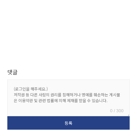
댓글
0 / 300