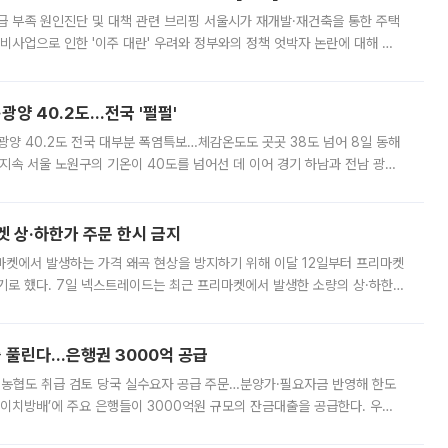
급 부족 원인진단 및 대책 관련 브리핑 서울시가 재개발·재건축을 통한 주택
비사업으로 인한 '이주 대란' 우려와 정부와의 정책 엇박자 논란에 대해 정
실장은 2031년까지 31만 가구 착공 목표에 차질이 없다는 입장이나,
·광양 40.2도…전국 '펄펄'
·광양 40.2도 전국 대부분 폭염특보…체감온도도 곳곳 38도 넘어 8일 동해
지속 서울 노원구의 기온이 40도를 넘어선 데 이어 경기 하남과 전남 광양
. 전국 대부분 지역에 폭염특보가 내려진 가운데 곳곳에서 39~40도 안팎
켓 상·하한가 주문 한시 금지
마켓에서 발생하는 가격 왜곡 현상을 방지하기 위해 이달 12일부터 프리마켓
기로 했다. 7일 넥스트레이드는 최근 프리마켓에서 발생한 소량의 상·하한
, 주문 오류로 인한 가격 급등락을 최소화하기 위한 비상 대응방안을 발표
 풀린다…은행권 3000억 공급
리·농협도 취급 검토 당국 실수요자 공급 주문…분양가·필요자금 반영해 한도
에이치방배’에 주요 은행들이 3000억원 규모의 잔금대출을 공급한다. 우리
하고 있어 향후 공급 규모가 늘어날 전망이다. 7일 금융권에 따르면 KB국