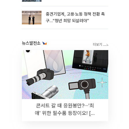
흑자 유지
중견기업계, 고용·노동 정책 전환 촉
구…“청년 희망 되살려야”
뉴스발전소
콘서트 갈 때 응원봉만?⋯'최
애' 위한 필수품 등장이오! [솔
드아웃]