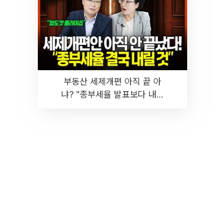
부동산 세제개편 아직 끝 아
냐? "종부세율 발표보다 내릴
것" 장기거주·양도세 전망 I 집
땅지성 I 김인만, 진미윤