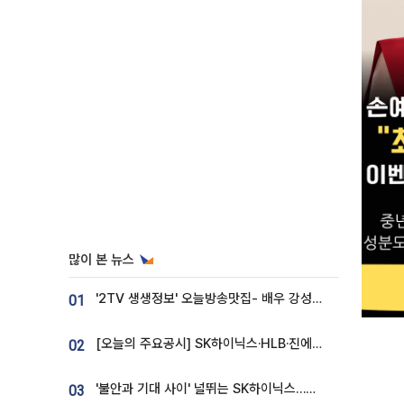
많이 본 뉴스
'2TV 생생정보' 오늘방송맛집- 배우 강성진 단골! 쌀국수ㆍ푸팟퐁 커리 맛집 '블○○○'
01
[오늘의 주요공시] SK하이닉스·HLB·진에어·포스코홀딩스·네이버·대우건설 등
02
'불안과 기대 사이' 널뛰는 SK하이닉스…증권가 "HBM4·LTA 기반 펀터멘털 견고"
03