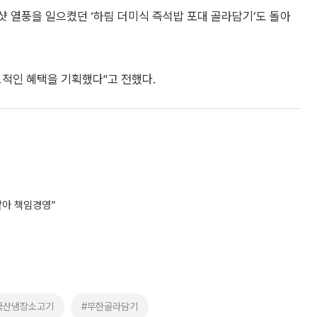
증샷 열풍을 일으켰던 ‘하림 더미식 즉석밥 포대 골라담기’도 돌아
도적인 혜택을 기획했다"고 전했다.
맡아 책임경영”
국산냉장소고기
#무한골라담기