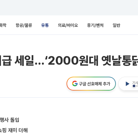
화학
항공/물류
유통
의료/바이오
중기/벤처
일반
대급 세일…‘2000원대 옛날통
기사
구글 선호매체 추가
 행사 돌입
쇼핑 재미 더해