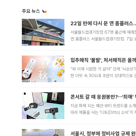
주요 뉴스
22일 만에 다시 문 연 홈플러스
서울월드컵경기장점 67명 출근해 재개점 
연 홈플러스 서울월드컵경기장점. 7일 
우유, 과일 같은 신선식품이 차근차근 자
입추매직 '불발', 처서매직은 올
“와 이제 시원한 거 같아” 단체 ‘뇌손상
한 더위 속 30도대 초반이 상대적으로
지역에 있었습니다. 7월 말에는 서풍과
콘서트 갈 때 응원봉만?⋯'최애'
지금 화제 되는 패션·뷰티 트렌드를 소개
따라 제품을 사는 '디토(Ditto) 소비
어디일까요? 아이돌 콘서트 시작을 기다
서울시, 정부에 정비사업 규제 완화