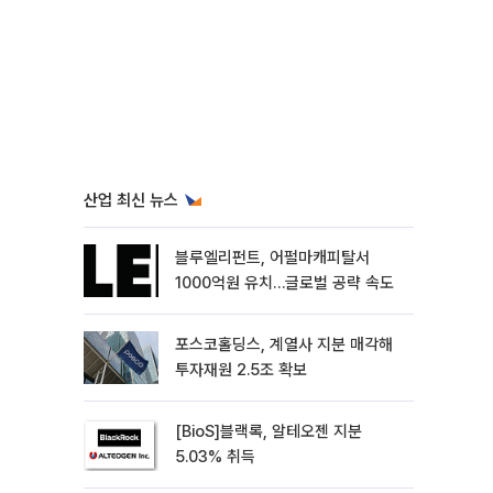
산업 최신 뉴스
블루엘리펀트, 어펄마캐피탈서
1000억원 유치…글로벌 공략 속도
포스코홀딩스, 계열사 지분 매각해
투자재원 2.5조 확보
[BioS]블랙록, 알테오젠 지분
5.03% 취득