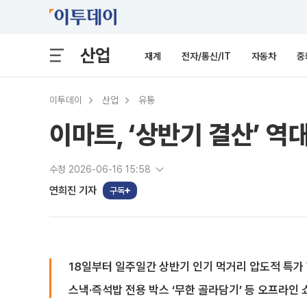
산업
재계
전자/통신/IT
자동차
중
이투데이
산업
유통
이마트, ‘상반기 결산’ 역
수정 2026-06-16 15:58
연희진 기자
구독
18일부터 일주일간 상반기 인기 먹거리 압도적 특가
스낵·즉석밥 전용 박스 ‘무한 골라담기’ 등 오프라인 