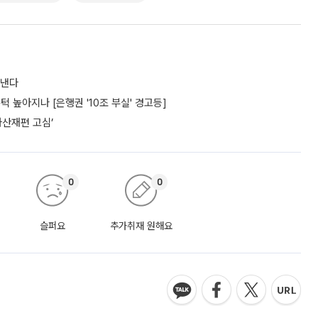
도낸다
턱 높아지나 [은행권 '10조 부실' 경고등]
자산재편 고심’
0
0
슬퍼요
추가취재 원해요