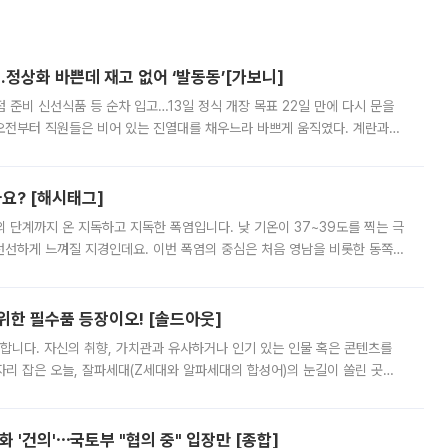
…정상화 바쁜데 재고 없어 ‘발동동’[가보니]
준비 신선식품 등 순차 입고…13일 정식 개장 목표 22일 만에 다시 문을
오전부터 직원들은 비어 있는 진열대를 채우느라 바쁘게 움직였다. 계란과
리를 잡기 시작했지만, 매장 곳곳엔 여전히 텅 빈 매대가 먼저 눈에 들어왔
까요? [해시태그]
’의 단계까지 온 지독하고 지독한 폭염입니다. 낮 기온이 37~39도를 찍는 극
 선선하게 느껴질 지경인데요. 이번 폭염의 중심은 처음 영남을 비롯한 동쪽
 북서풍이 산맥을 넘어 영남 쪽으로 내려오면서 뜨겁고 건조해졌는데요.
 위한 필수품 등장이오! [솔드아웃]
합니다. 자신의 취향, 가치관과 유사하거나 인기 있는 인물 혹은 콘텐츠를
'가 자리 잡은 오늘, 잘파세대(Z세대와 알파세대의 합성어)의 눈길이 쏠린 곳은
리는 공연장. 응원봉만큼이나 눈에 띄는 게 있습니다. 공연이 시작되기
 '건의'⋯국토부 "협의 중" 입장만 [종합]