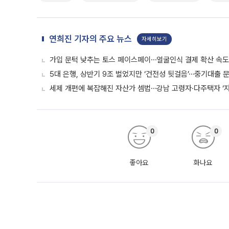
연희진 기자의 주요 뉴스
자세히보기
가입 문턱 낮추는 토스 페이스페이⋯얼굴인식 결제 확산 속
5대 은행, 상반기 9조 벌었지만 ‘건전성 뒷걸음’⋯중기대출 문
세제 개편에 복잡해진 자산가 셈법⋯강남 고령자·다주택자 ‘
0
0
좋아요
화나요