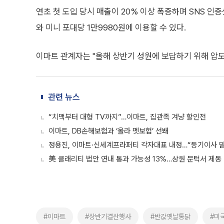
연초 첫 도입 당시 매출이 20% 이상 폭증하며 SNS 인
와 미니 포대당 1만9980원에 이용할 수 있다.
이마트 관계자는 "올해 상반기 성원에 보답하기 위해 압
관련 뉴스
“치맥부터 대형 TV까지”…이마트, 집관족 겨냥 할인전
이마트, DB손해보험과 ‘올라 펫보험’ 선봬
정용진, 이마트·신세계프라퍼티 각자대표 내정…“등기이사 
美 클래리티 법안 연내 통과 가능성 13%…상원 문턱서 제동
#이마트
#상반기결산행사
#반값옛날통닭
#미