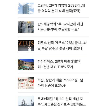
코웨이, 2분기 영업익 2532억...매
출·영업익 분기 최대 실적(종합)
반도체공학회 "주 52시간제 개선
시급…美·中에 추월당할 수도"
컴투스 신작 ‘제우스’ 26일 출시…과
금 부담 낮추고 경쟁 재미 살렸다
파라다이스, 2분기 매출 3181억
원…전년 대비 11.8% 증가
하림, 상반기 매출 7538억원…닭
가격 상승에 6.2%↑
롯데케미칼 "하반기 실적 개선 지
속"…재고손실·정기보수 영향에도