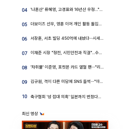
'나혼산' 류혜영, 고경표와 16년산 우정…"자취방서 부모님과 마주쳐"
04
더보이즈 선우, 영훈 이어 개인 활동 돌입⋯앳에어리어와 전속계약
05
서장훈, 서초 빌딩 450억에 내놨다⋯시세차익은
06
이재준 시장 "정전, 시민안전과 직결"…수원시 비상대응체계 가동
07
'차쥐뿔' 이준영, 포켓몬 카드 열혈 팬⋯"리셀러 처단할 것"
08
김규원, 격이 다른 미담에 SNS 들썩⋯"아이 속옷 빨고 졸업식도 참석"
09
10
축구협회 '성 접대 의혹' 일본까지 번졌다…日 심판 실명 공개
최신 영상