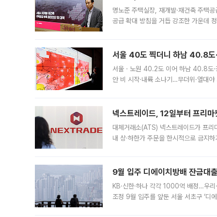
명노준 주택실장, 재개발·재건축 주택공
공급 확대 방침을 거듭 강조한 가운데 정
면 반박하고 나섰다. 명노준 서울시 주택
서울 40도 찍더니 하남 40.8도
서울ㆍ노원 40.2도 이어 하남 40.8도
안 비 시작·내륙 소나기…무더위·열대야 
에서도 40도를 웃도는 기온이 관측됐다
의 극심한
넥스트레이드, 12일부터 프리마
대체거래소(ATS) 넥스트레이드가 프리
내 상·하한가 주문을 한시적으로 금지하
가 체결 사례와 관련해 설명자료를 내고
9월 입주 디에이치방배 잔금대출
KB·신한·하나 각각 1000억 배정…우
조정 9월 입주를 앞둔 서울 서초구 ‘디
은행과 NH농협은행도 대출 취급을 검토