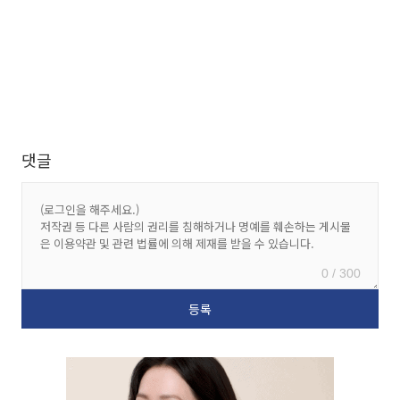
댓글
0 / 300