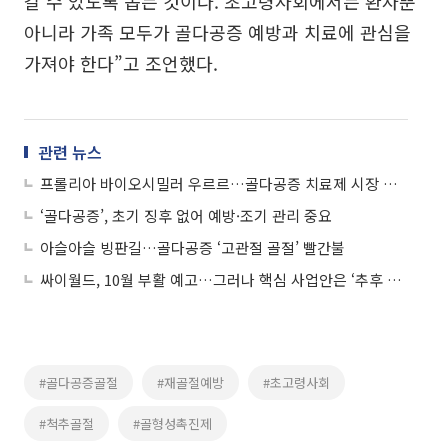
갈 수 있도록 돕는 것이다. 초고령사회에서는 환자뿐
아니라 가족 모두가 골다공증 예방과 치료에 관심을
가져야 한다”고 조언했다.
관련 뉴스
프롤리아 바이오시밀러 우르르…골다공증 치료제 시장 경쟁 치열
‘골다공증’, 초기 징후 없어 예방·조기 관리 중요
아슬아슬 빙판길…골다공증 ‘고관절 골절’ 빨간불
싸이월드, 10월 부활 예고…그러나 핵심 사업안은 ‘추후 공개’
#골다공증골절
#재골절예방
#초고령사회
#척추골절
#골형성촉진제