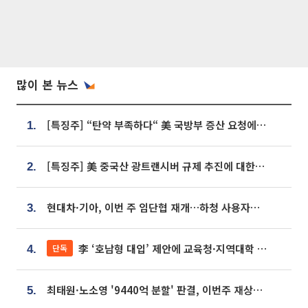
많이 본 뉴스
[특징주] “탄약 부족하다“ 美 국방부 증산 요청에⋯국내 방산주 급등세
1.
[특징주] 美 중국산 광트랜시버 규제 추진에 대한광통신 등 광통신株 강세
2.
현대차·기아, 이번 주 임단협 재개…하청 사용자성 재심도 ‘변수’
3.
李 ‘호남형 대입’ 제안에 교육청·지역대학 서·논술형 입시 연계 '착수'
단독
4.
최태원·노소영 '9440억 분할' 판결, 이번주 재상고 여부 주목
5.