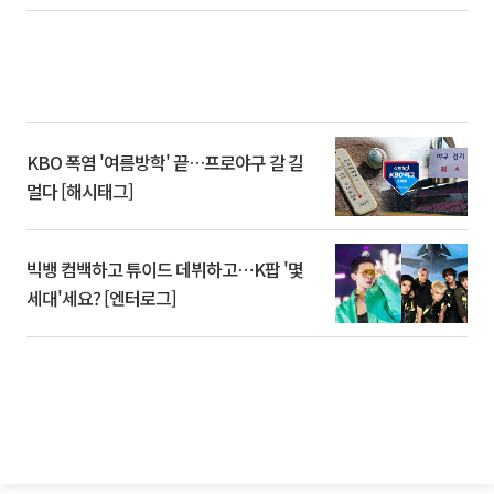
KBO 폭염 '여름방학' 끝…프로야구 갈 길
멀다 [해시태그]
빅뱅 컴백하고 튜이드 데뷔하고⋯K팝 '몇
세대'세요? [엔터로그]