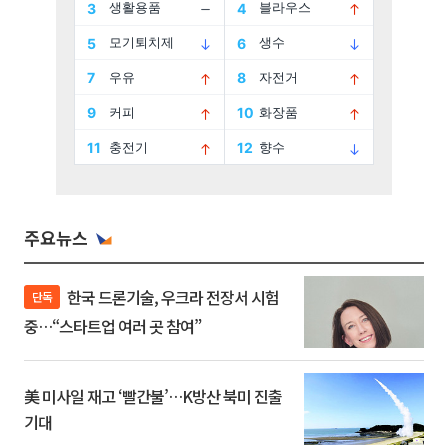
주요뉴스
한국 드론기술, 우크라 전장서 시험
단독
중…“스타트업 여러 곳 참여”
美 미사일 재고 ‘빨간불’…K방산 북미 진출
기대