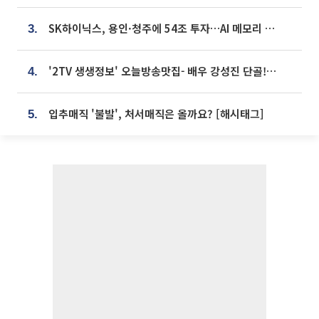
SK하이닉스, 용인·청주에 54조 투자…AI 메모리 생산기지 키운다
3.
'2TV 생생정보' 오늘방송맛집- 배우 강성진 단골! 쌀국수ㆍ푸팟퐁 커리 맛집 '블○○○'
4.
입추매직 '불발', 처서매직은 올까요? [해시태그]
5.