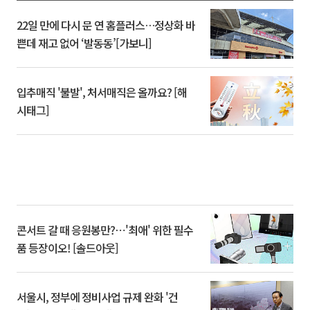
22일 만에 다시 문 연 홈플러스…정상화 바
쁜데 재고 없어 ‘발동동’[가보니]
입추매직 '불발', 처서매직은 올까요? [해
시태그]
콘서트 갈 때 응원봉만?⋯'최애' 위한 필수
품 등장이오! [솔드아웃]
서울시, 정부에 정비사업 규제 완화 '건