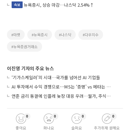
뉴욕증시, 상승 마감…나스닥 2.54%↑
속보
#마켓
#뉴욕증시
#나스닥
#다우지수
#뉴욕증권거래소
이진영 기자의 주요 뉴스
‘기가스케일러’의 시대…국가를 넘어선 AI 기업들
AI 투자에서 수익 경쟁으로⋯MS는 ‘증명’ vs 메타는 ‘숙제’
연준 금리 동결에 인플레 늦장 대응 우려…월가, 주식도 채권도 던졌다
0
0
0
0
좋아요
화나요
슬퍼요
추가취재 원해요