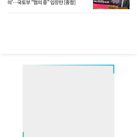
의'⋯국토부 "협의 중" 입장만 [종합]