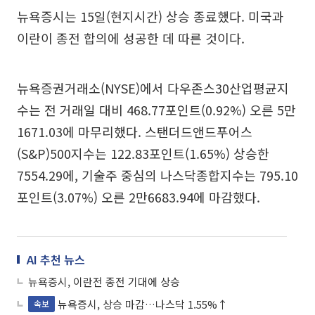
뉴욕증시는 15일(현지시간) 상승 종료했다. 미국과
이란이 종전 합의에 성공한 데 따른 것이다.
뉴욕증권거래소(NYSE)에서 다우존스30산업평균지
수는 전 거래일 대비 468.77포인트(0.92%) 오른 5만
1671.03에 마무리했다. 스탠더드앤드푸어스
(S&P)500지수는 122.83포인트(1.65%) 상승한
7554.29에, 기술주 중심의 나스닥종합지수는 795.10
포인트(3.07%) 오른 2만6683.94에 마감했다.
AI 추천 뉴스
뉴욕증시, 이란전 종전 기대에 상승
뉴욕증시, 상승 마감…나스닥 1.55%↑
속보