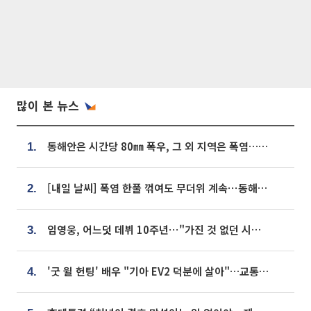
많이 본 뉴스
동해안은 시간당 80㎜ 폭우, 그 외 지역은 폭염…‘극과 극 날씨’
1.
[내일 날씨] 폭염 한풀 꺾여도 무더위 계속⋯동해안 이틀 연속 비
2.
임영웅, 어느덧 데뷔 10주년⋯"가진 것 없던 시절, 내 앞엔 20명의 팬뿐"
3.
'굿 윌 헌팅' 배우 "기아 EV2 덕분에 살아"…교통사고 후 안전성 극찬
4.