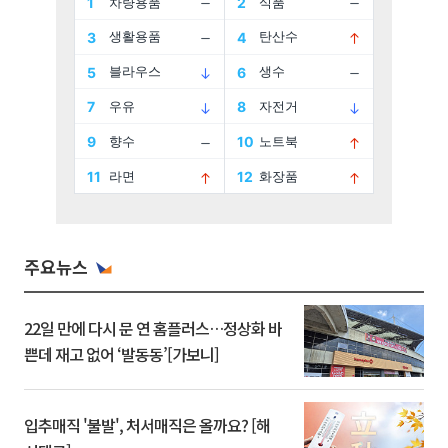
주요뉴스
22일 만에 다시 문 연 홈플러스…정상화 바
쁜데 재고 없어 ‘발동동’[가보니]
입추매직 '불발', 처서매직은 올까요? [해