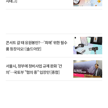
시태그]
콘서트 갈 때 응원봉만?⋯'최애' 위한 필수
품 등장이오! [솔드아웃]
서울시, 정부에 정비사업 규제 완화 '건
의'⋯국토부 "협의 중" 입장만 [종합]