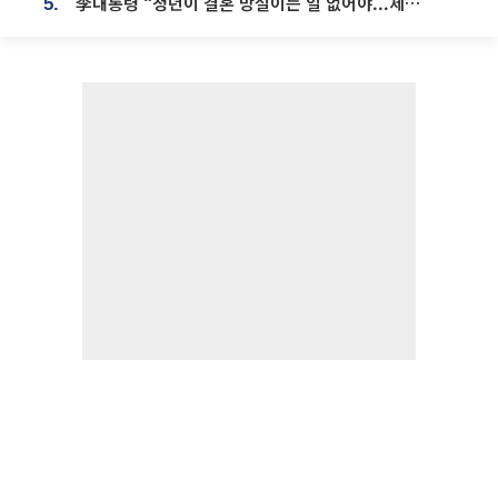
李대통령 “청년이 결혼 망설이는 일 없어야...제도상 불이익 조사”
5.