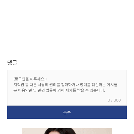
댓글
0 / 300