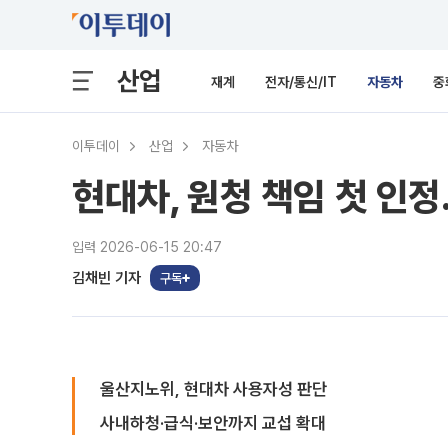
산업
재계
전자/통신/IT
자동차
중
이투데이
산업
자동차
현대차, 원청 책임 첫 인
입력 2026-06-15 20:47
김채빈 기자
구독
울산지노위, 현대차 사용자성 판단
사내하청·급식·보안까지 교섭 확대