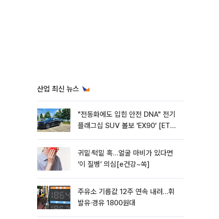
산업 최신 뉴스
"전동화에도 입힌 안전 DNA" 전기
플래그십 SUV 볼보 'EX90' [ET의
모빌리티]
귀밑·턱밑 혹…얼굴 마비가 있다면
‘이 질병’ 의심[e건강~쏙]
주유소 기름값 12주 연속 내려…휘
발유·경유 1800원대