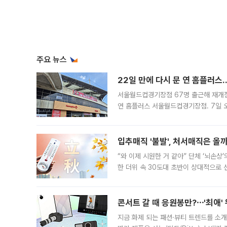
주요 뉴스
22일 만에 다시 문 연 홈플러스
서울월드컵경기장점 67명 출근해 재개점 
연 홈플러스 서울월드컵경기장점. 7일 
우유, 과일 같은 신선식품이 차근차근 자
입추매직 '불발', 처서매직은 올
“와 이제 시원한 거 같아” 단체 ‘뇌손상
한 더위 속 30도대 초반이 상대적으로
지역에 있었습니다. 7월 말에는 서풍과
콘서트 갈 때 응원봉만?⋯'최애'
지금 화제 되는 패션·뷰티 트렌드를 소개