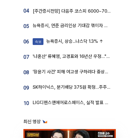
04
[주간증시전망] 다음주 코스피 6000~7000⋯“外人 수급은 정책이 변수”
뉴욕증시, 연준 금리인상 기대감 꺾이자 상승...S&P500 사상 최고치 [종합]
05
뉴욕증시, 상승...나스닥 1.3% ↑
06
속보
'나혼산' 류혜영, 고경표와 16년산 우정…"자취방서 부모님과 마주쳐"
07
'장윤기 사건' 피해 여고생 구하려다 중상…고교생 의상자 지정
08
SK하이닉스, 분기배당 375원 확정…주주환원책 9월로 앞당겨 발표
09
LIG디펜스앤에어로스페이스, 실적 발표 후 급락→반등⋯증권가 “28년까지 튼튼”
10
최신 영상