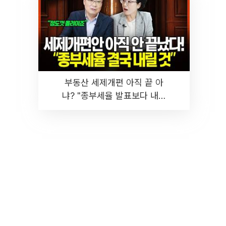
부동산 세제개편 아직 끝 아
냐? "종부세율 발표보다 내릴
것" 장기거주·양도세 전망 I 집
땅지성 I 김인만, 진미윤