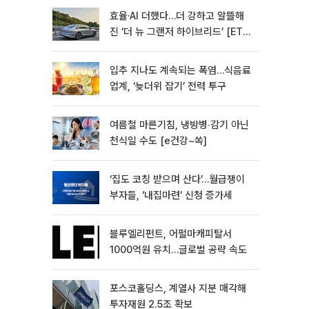
효율·AI 더했다…더 강하고 알뜰해
진 ‘더 뉴 그랜저 하이브리드’ [ET의
모빌리티]
입추 지나도 계속되는 폭염…식음료
업계, ‘늦더위 잡기’ 전력 투구
여름철 마른기침, 냉방병‧감기 아닌
천식일 수도 [e건강~쏙]
‘집도 코칭 받으며 산다’…월급쟁이
부자들, ‘내집마련’ 신청 증가세
블루엘리펀트, 어펄마캐피탈서
1000억원 유치…글로벌 공략 속도
포스코홀딩스, 계열사 지분 매각해
투자재원 2.5조 확보