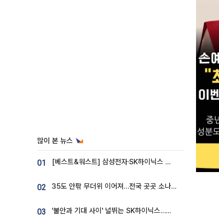
많이 본 뉴스
[베스트&워스트] 삼성전자·SK하이닉스 밀린 한 주…상상인증권은 85% 급등
01
35도 안팎 무더위 이어져…전국 곳곳 소나기 [오늘 날씨]
02
'불안과 기대 사이' 널뛰는 SK하이닉스…증권가 "HBM4·LTA 기반 펀터멘털 견고"
03