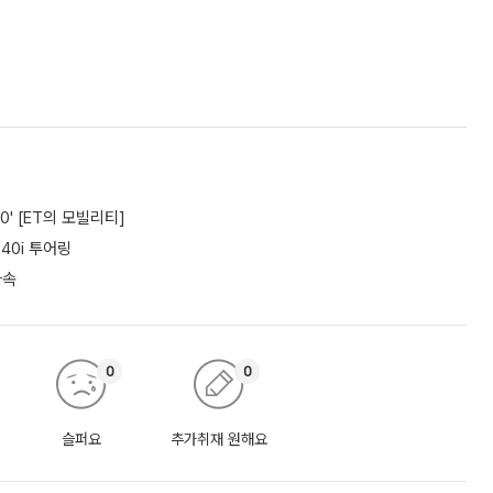
0' [ET의 모빌리티]
40i 투어링
가속
0
0
슬퍼요
추가취재 원해요