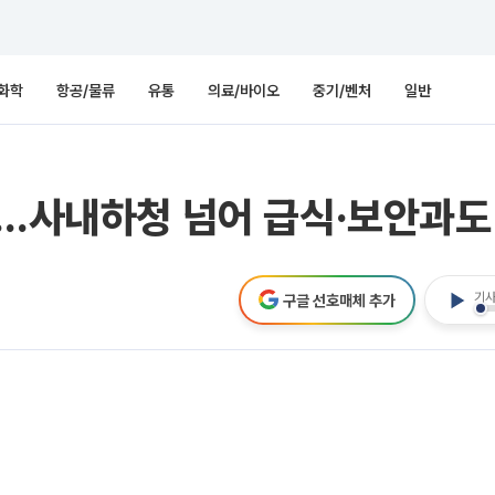
화학
항공/물류
유통
의료/바이오
중기/벤처
일반
정…사내하청 넘어 급식·보안과도
기사
구글 선호매체 추가