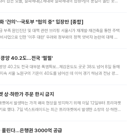
'가 자리 잡은 오늘, 잘파세대(Z세대와 알파세대의 합성어)의 눈길이 쏠린 곳은
리는 공연장. 응원봉만큼이나 눈에 띄는 게 있습니다. 공연이 시작되기
 '건의'⋯국토부 "협의 중" 입장만 [종합]
급 부족 원인진단 및 대책 관련 브리핑 서울시가 재개발·재건축을 통한 주택
비사업으로 인한 '이주 대란' 우려와 정부와의 정책 엇박자 논란에 대해 정
실장은 2031년까지 31만 가구 착공 목표에 차질이 없다는 입장이나,
·광양 40.2도…전국 '펄펄'
·광양 40.2도 전국 대부분 폭염특보…체감온도도 곳곳 38도 넘어 8일 동해
지속 서울 노원구의 기온이 40도를 넘어선 데 이어 경기 하남과 전남 광양
. 전국 대부분 지역에 폭염특보가 내려진 가운데 곳곳에서 39~40도 안팎
켓 상·하한가 주문 한시 금지
마켓에서 발생하는 가격 왜곡 현상을 방지하기 위해 이달 12일부터 프리마켓
기로 했다. 7일 넥스트레이드는 최근 프리마켓에서 발생한 소량의 상·하한
, 주문 오류로 인한 가격 급등락을 최소화하기 위한 비상 대응방안을 발표
 풀린다…은행권 3000억 공급