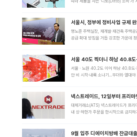
따라 제품을 사는 '디토(Ditto) 소비
어디일까요? 아이돌 콘서트 시작을 기다
서울시, 정부에 정비사업 규제 완화
명노준 주택실장, 재개발·재건축 주택공
공급 확대 방침을 거듭 강조한 가운데 정
면 반박하고 나섰다. 명노준 서울시 주택
서울 40도 찍더니 하남 40.8도
서울ㆍ노원 40.2도 이어 하남 40.8도
안 비 시작·내륙 소나기…무더위·열대야 
에서도 40도를 웃도는 기온이 관측됐다
의 극심한
넥스트레이드, 12일부터 프리마
대체거래소(ATS) 넥스트레이드가 프리
내 상·하한가 주문을 한시적으로 금지하
가 체결 사례와 관련해 설명자료를 내고
9월 입주 디에이치방배 잔금대출