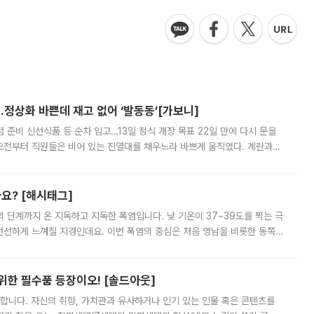
…정상화 바쁜데 재고 없어 ‘발동동’[가보니]
준비 신선식품 등 순차 입고…13일 정식 개장 목표 22일 만에 다시 문을
오전부터 직원들은 비어 있는 진열대를 채우느라 바쁘게 움직였다. 계란과
리를 잡기 시작했지만, 매장 곳곳엔 여전히 텅 빈 매대가 먼저 눈에 들어왔
까요? [해시태그]
’의 단계까지 온 지독하고 지독한 폭염입니다. 낮 기온이 37~39도를 찍는 극
 선선하게 느껴질 지경인데요. 이번 폭염의 중심은 처음 영남을 비롯한 동쪽
 북서풍이 산맥을 넘어 영남 쪽으로 내려오면서 뜨겁고 건조해졌는데요.
 위한 필수품 등장이오! [솔드아웃]
합니다. 자신의 취향, 가치관과 유사하거나 인기 있는 인물 혹은 콘텐츠를