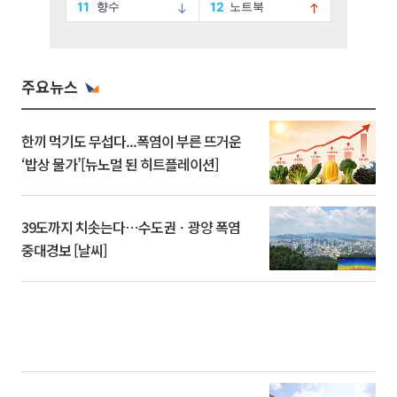
주요뉴스
한끼 먹기도 무섭다...폭염이 부른 뜨거운
‘밥상 물가’[뉴노멀 된 히트플레이션]
39도까지 치솟는다⋯수도권ㆍ광양 폭염
중대경보 [날씨]