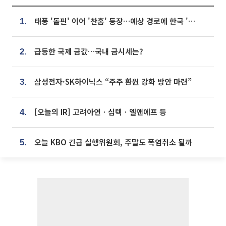
태풍 '돌핀' 이어 '찬홈' 등장…예상 경로에 한국 '한숨'
1.
급등한 국제 금값…국내 금시세는?
2.
삼성전자·SK하이닉스 “주주 환원 강화 방안 마련”
3.
[오늘의 IR] 고려아연ㆍ심텍ㆍ엘앤에프 등
4.
오늘 KBO 긴급 실행위원회, 주말도 폭염취소 될까
5.