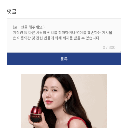
댓글
0 / 300