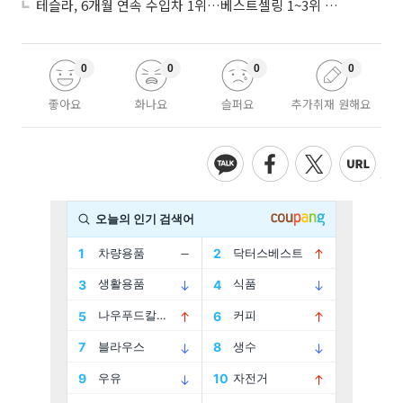
테슬라, 6개월 연속 수입차 1위…베스트셀링 1~3위 싹쓸이
0
0
0
0
좋아요
화나요
슬퍼요
추가취재 원해요