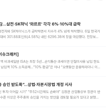
감…삼전·SK하닉 '와르르' 각각 6%·10%대 급락
삼성전자와 SK하이닉스가 급락하면서 지수가 4% 넘게 하락했다. 6일 한국거
비 301.88포인트(4.58%) 내린 6296.38에 장을 마감했다. 전장보다
스피는 장중 한때 6550.94까지 오르기도 했으나 6238.32까지 밀리기도 했
[이슈크래커]
 전액 비과세일반 ISA는 최장 5년…손익통산·과세이연 단절미사용 납입 한도
납입액 10% 소득공제…“10% 환급”은 아냐 “오랫동안 운용하라더니 이제
 ‘만능 절세 통장’으로 불리는 개인종합자산관리계좌(ISA)가 두 갈래로 개
주총 승인 받도록”…상법·자본시장법 개정 시사
닌 투자 이어갈 시기” “주52시간제도 손봐야” 김정관 산업통상부 장관이 반
 수준 이상은 주주총회 승인을 거치는 방안을 검토할 필요가 있다고 밝혔다.
배구조와 주주권 강화 논의가 이어지는 가운데, 핵심 연구인력에 대한