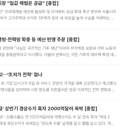
 “집값 해법은 공급” [종합]
안” 우려재개발·재건축 활성화 및 비아파트 공급 확대 촉구 정부와 서울시의
정부가 고가주택과 비거주 1주택자 등의 세 부담을 높여 수요를 억제하는 카
키울 것이라며 세금이 아닌 공급이 근본적인 처방이라고 전면 반박했다.
방·전력망 확충 등 예산 반영 주문 [종합]
과 관련해 "사실상 국가적인 기후 재난"이라며 취약계층 보호와 야외 노동자
정력을 총동원하라고 지시했다. 아울러 반복되는 극한 기후에 대비해 폭염 대응
영하는 방안도 검토하라고 주문했다. 이 대통령은 이날 폭염·가뭄 대
예고⋯‘초저가 전략’ 접나
 AI 기업 딥시크가 6일 AI 서비스 전반의 가격을 대폭 인상한다고 예고했다.
 경쟁사들을 압박하며 시장 판도를 뒤흔들어온 만큼 이례적인 전략 변화로 평
 이날 공지를 통해 구체적인 인상 폭은 공개하지 않았지만 상당한 수
' 상반기 경상수지 흑자 2000억달러 육박 [종합]
급'⋯상품수출도 첫 1000억달러대 여행수지도 두 달 연속 흑자 '역대 2
국내 경상수지가 유례없는 '반도체 수출' 날개를 달고 훨훨 날고 있다. 역대
경상수지 뿐 아니라 상반기 경상수지 흑자도 2000억달러에 근접하며 사상 최