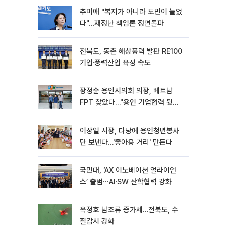
추미애 "복지가 아니라 도민이 늘었
다"…재정난 책임론 정면돌파
전북도, 동촌 해상풍력 발판 RE100
기업·풍력산업 육성 속도
장정순 용인시의회 의장, 베트남
FPT 찾았다…"용인 기업협력 뒷받
침"
이상일 시장, 다낭에 용인청년봉사
단 보낸다…'좋아용 거리' 만든다
국민대, ‘AX 이노베이션 얼라이언
스’ 출범⋯AI·SW 산학협력 강화
옥정호 남조류 증가세…전북도, 수
질감시 강화