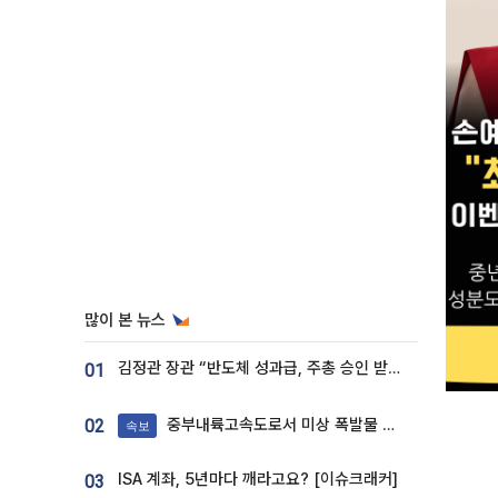
많이 본 뉴스
김정관 장관 “반도체 성과급, 주총 승인 받도록”…상법·자본시장법 개정 시사
01
중부내륙고속도로서 미상 폭발물 발견
02
속보
ISA 계좌, 5년마다 깨라고요? [이슈크래커]
03