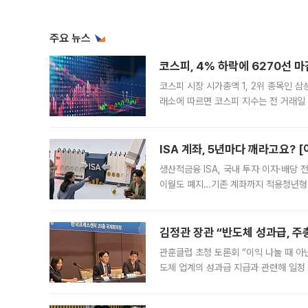
주요 뉴스
코스피, 4% 하락에 6270선 마
코스피 시장 시가총액 1, 2위 종목인 
래소에 따르면 코스피 지수는 전 거래일 대
1.81% 내린 6478.75에 출발한 코
다. 이날 오전
ISA 계좌, 5년마다 깨라고요? 
생산적금융 ISA, 국내 투자 이자·배당
이월도 폐지…기존 계좌까지 적용청년형 
는 5년마다 계좌를 해지하라는 건가요?”
편을
김정관 장관 “반도체 성과급, 
관훈클럽 초청 토론회 “이익 나눌 때 아
도체 업계의 성과급 지급과 관련해 일정
최근 상법·자본시장법 개정으로 기업 지