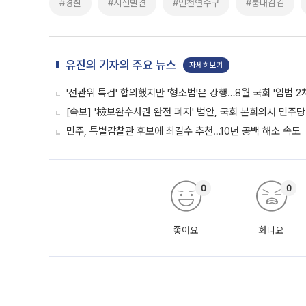
#경찰
#시신발견
#인천연수구
#붕대감김
유진의 기자의 주요 뉴스
자세히보기
'선관위 특검' 합의했지만 '형소법'은 강행…8월 국회 '입법 2
[속보] '檢보완수사권 완전 폐지' 법안, 국회 본회의서 민주당
민주, 특별감찰관 후보에 최길수 추천…10년 공백 해소 속도
0
0
좋아요
화나요