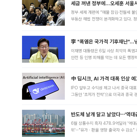
세금 꺼낸 정부에…오세훈 서울시장
정부 세제 개편에 “매물 잠김·전월세 불
부동산 해법 전쟁이 본격화하고 있다. 
드를 꺼내자 서울시는 전·월세 부담만 
李 "폭염은 국가적 기후재난"…냉
이재명 대통령은 6일 사상 최악의 폭염
안전 등 인명 피해를 막는 데 모든 행
인프라 확충 계획을 내년도 예산안에 반
中 딥시크, AI 가격 대폭 인상 
IPO 앞두고 수익성 제고 나서 중국 대표
그동안 ‘초저가 전략’으로 미국과 중국
가된다. 블룸버그통신에 따르면 딥시크는
반도체 날개 달고 날았다⋯'역대급
6월 상품수지 흑자 478.9억달러 '역대
위'⋯"유가ㆍ환율 영향 출국자 수 감소" 
급 수출 호조가 매달 이어지면서 6월 