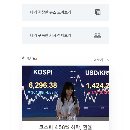
내가 저장한 뉴스 모아보기
내가 구독한 기자 전체보기
한 컷
코스피 4.58% 하락, 환율