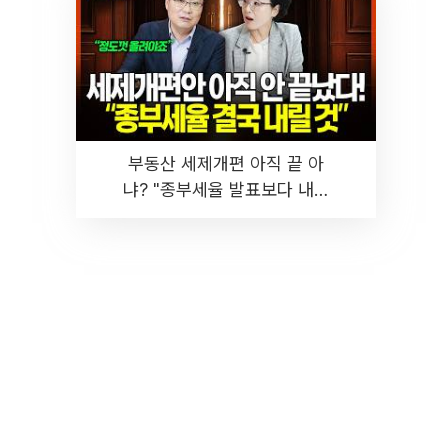
부동산 세제개편 아직 끝 아
냐? "종부세율 발표보다 내릴
것" 장기거주·양도세 전망 I 집
땅지성 I 김인만, 진미윤