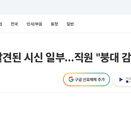
업
전국
인사/부음
동정
일반
견된 시신 일부…직원 "붕대 
기사
구글 선호매체 추가