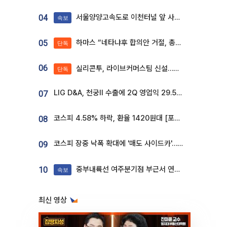
서울양양고속도로 이천터널 앞 사고 발생
04
속보
하마스 “네타냐후 합의안 거절, 총선 앞두고 시간 끌기”
05
단독
06
실리콘투, 라이브커머스팀 신설…K뷰티 ‘글로벌 판매망’ 확대[K뷰티 라방戰]
단독
LIG D&A, 천궁Ⅱ 수출에 2Q 영업익 29.5%↑…수주잔고 24.6조 [종합]
07
코스피 4.58% 하락, 환율 1420원대 [포토]
08
코스피 장중 낙폭 확대에 '매도 사이드카'…외인 2.8조'팔자'· 개인 3.1조 '사자'
09
중부내륙선 여주분기점 부근서 연이은 추돌사고 발생
10
속보
최신 영상