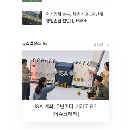
외식업체 놀부, 회생 신청…지난해
영업손실 전년比 15배↑
뉴스발전소
ISA 계좌, 5년마다 깨라고요?
[이슈크래커]