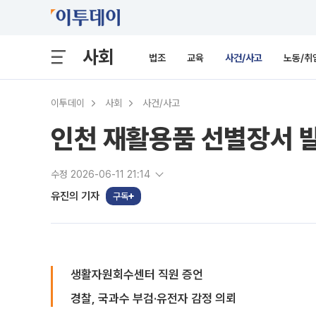
사회
법조
교육
사건/사고
노동/취
이투데이
사회
사건/사고
인천 재활용품 선별장서 발
수정 2026-06-11 21:14
유진의 기자
구독
생활자원회수센터 직원 증언
경찰, 국과수 부검·유전자 감정 의뢰