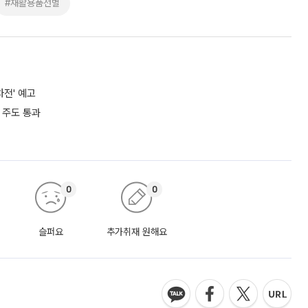
#재활용품선별
차전' 예고
 주도 통과
0
0
슬퍼요
추가취재 원해요