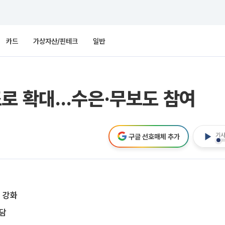
카드
가상자산/핀테크
일반
조로 확대…수은·무보도 참여
기사
구글 선호매체 추가
 강화
상담