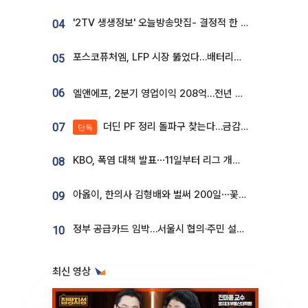
'2TV 생생정보' 오늘방송맛집- 결정적 한 수, 3종 메밀면! 메밀 소바 맛집 '의○○○○'
04
포스코퓨처엠, LFP 시장 뚫었다…배터리사와 대규모 장기 공급 합의
05
06
엘앤에프, 2분기 영업이익 208억…전년 比 흑자전환
더딘 PF 정리 돌파구 찾는다…금감원, 1년 반 만에 매각설명회 재개
07
단독
KBO, 폭염 대책 발표⋯11일부터 리그 개시ㆍ경기 오후 7시 시작
08
아옳이, 한의사 김형배와 벌써 200일⋯꽃다발 들고 "프러포즈 아냐"
09
정부 공급카드 임박…서울시 협의·주민 설득이 성패 가른다 [부동산 해법 전쟁]
10
최신 영상