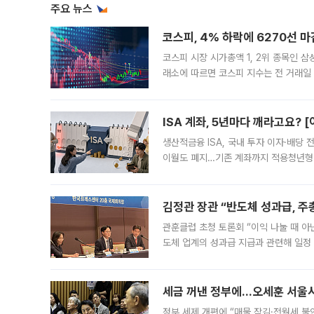
주요 뉴스
코스피, 4% 하락에 6270선 마
코스피 시장 시가총액 1, 2위 종목인 
래소에 따르면 코스피 지수는 전 거래일 대
1.81% 내린 6478.75에 출발한 코
다. 이날 오전
ISA 계좌, 5년마다 깨라고요? 
생산적금융 ISA, 국내 투자 이자·배당
이월도 폐지…기존 계좌까지 적용청년형 
는 5년마다 계좌를 해지하라는 건가요?”
편을
김정관 장관 “반도체 성과급, 
관훈클럽 초청 토론회 “이익 나눌 때 아
도체 업계의 성과급 지급과 관련해 일정
최근 상법·자본시장법 개정으로 기업 지
세금 꺼낸 정부에…오세훈 서울시장
정부 세제 개편에 “매물 잠김·전월세 불