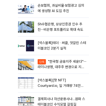
손보협회, 과실비율·보험광고 심의
에 생성형 AI 도입 추진
Sh수협은행, 상상인증권 인수 추
진⋯비은행 포트폴리오 확대 속도
[넥스블록]테더ㆍ써클, 엇갈린 스테
이블코인 2분기 실적
"한국형 금융지주 세운다"⋯
단독
라이나생명, 대주주 변경으로 지주
사 전환 첫발
[넥스블록][핫 NFT]
Courtyard.io, 일 거래량 74만
5040달러… 바닥가 5달러
결제회사냐 자산운용사냐…원화 스
테이블코인 수익모델 갈림길