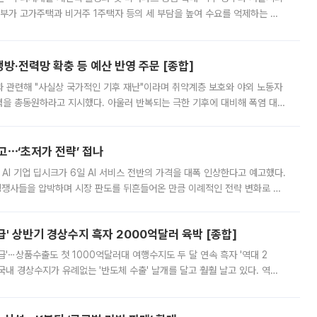
정부가 고가주택과 비거주 1주택자 등의 세 부담을 높여 수요를 억제하는 카
키울 것이라며 세금이 아닌 공급이 근본적인 처방이라고 전면 반박했다.
방·전력망 확충 등 예산 반영 주문 [종합]
과 관련해 "사실상 국가적인 기후 재난"이라며 취약계층 보호와 야외 노동자
정력을 총동원하라고 지시했다. 아울러 반복되는 극한 기후에 대비해 폭염 대응
영하는 방안도 검토하라고 주문했다. 이 대통령은 이날 폭염·가뭄 대
예고⋯‘초저가 전략’ 접나
 AI 기업 딥시크가 6일 AI 서비스 전반의 가격을 대폭 인상한다고 예고했다.
 경쟁사들을 압박하며 시장 판도를 뒤흔들어온 만큼 이례적인 전략 변화로 평
 이날 공지를 통해 구체적인 인상 폭은 공개하지 않았지만 상당한 수
' 상반기 경상수지 흑자 2000억달러 육박 [종합]
급'⋯상품수출도 첫 1000억달러대 여행수지도 두 달 연속 흑자 '역대 2
국내 경상수지가 유례없는 '반도체 수출' 날개를 달고 훨훨 날고 있다. 역대
경상수지 뿐 아니라 상반기 경상수지 흑자도 2000억달러에 근접하며 사상 최