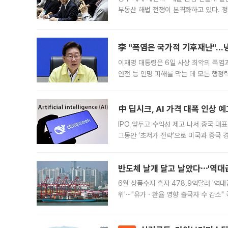
부동산 해법 전쟁이 본격화하고 있다. 
드를 꺼내자 서울시는 전·월세 부담만 
李 "폭염은 국가적 기후재난"…냉
이재명 대통령은 6일 사상 최악의 폭염
안전 등 인명 피해를 막는 데 모든 행
인프라 확충 계획을 내년도 예산안에 반
中 딥시크, AI 가격 대폭 인상 
IPO 앞두고 수익성 제고 나서 중국 대표
그동안 ‘초저가 전략’으로 미국과 중국
가된다. 블룸버그통신에 따르면 딥시크는
반도체 날개 달고 날았다⋯'역대급
6월 상품수지 흑자 478.9억달러 '역대
위'⋯"유가ㆍ환율 영향 출국자 수 감소" 
급 수출 호조가 매달 이어지면서 6월 
대 기