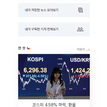
내가 저장한 뉴스 모아보기
내가 구독한 기자 전체보기
한 컷
코스피 4.58% 하락, 환율