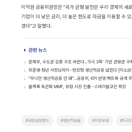
이억원 금융위원장은 "국가 균형 발전은 우리 경제의 새로
기업이 더 낮은 금리, 더 높은 한도로 자금을 이용할 수
겠다"고 말했다.
관련 뉴스
문체부, 수도권 집중 구조 바꾼다…‘5극 3특’ 기반 관광권 구
취준생·청년 사장님까지⋯현장형 생산적금융 넓힌다 [미소금
"무늬만 생산적금융 안 돼"…금융위, KPI 반영·팩트북 공개 
블랙록 토큰화 MMF, 유럽 시장 진출∙∙∙스테이블코인 확장
#국민성장펀드
#생산적금융
#지방우대
#5극3