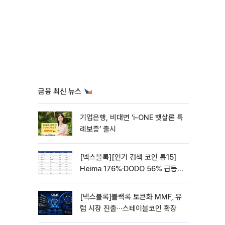
금융 최신 뉴스
기업은행, 비대면 ‘i-ONE 햇살론 특
례보증’ 출시
[넥스블록][인기 검색 코인 톱15]
Heima 176%·DODO 56% 급등…
대형주 속 고변동 알트 부각
[넥스블록]블랙록 토큰화 MMF, 유
럽 시장 진출∙∙∙스테이블코인 확장