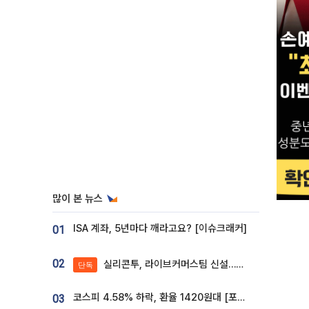
많이 본 뉴스
ISA 계좌, 5년마다 깨라고요? [이슈크래커]
01
02
실리콘투, 라이브커머스팀 신설…K뷰티 ‘글로벌 판매망’ 확대[K뷰티 라방戰]
단독
코스피 4.58% 하락, 환율 1420원대 [포토]
03