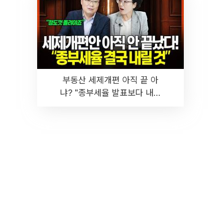
부동산 세제개편 아직 끝 아
냐? "종부세율 발표보다 내릴
것" 장기거주·양도세 전망 I 집
땅지성 I 김인만, 진미윤