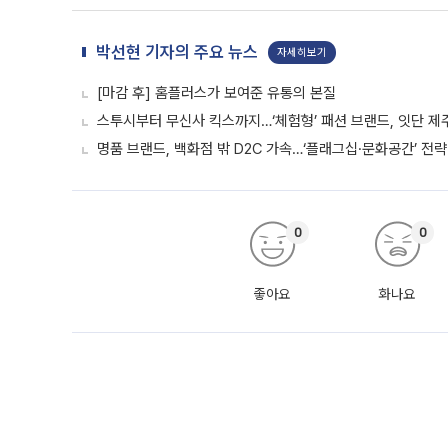
박선현 기자의 주요 뉴스
자세히보기
[마감 후] 홈플러스가 보여준 유통의 본질
스투시부터 무신사 킥스까지…‘체험형’ 패션 브랜드, 잇단 제
명품 브랜드, 백화점 밖 D2C 가속…‘플래그십·문화공간’ 전략
0
0
좋아요
화나요