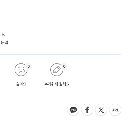
주행
 눈길
0
0
슬퍼요
추가취재 원해요