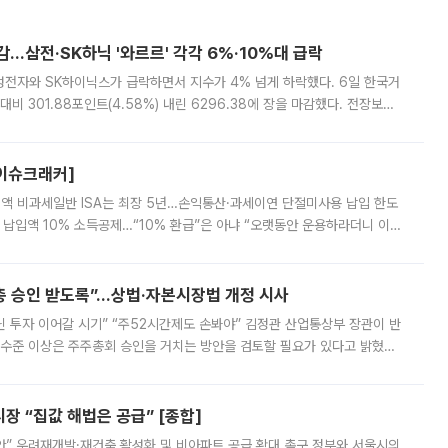
감…삼전·SK하닉 '와르르' 각각 6%·10%대 급락
삼성전자와 SK하이닉스가 급락하면서 지수가 4% 넘게 하락했다. 6일 한국거
비 301.88포인트(4.58%) 내린 6296.38에 장을 마감했다. 전장보다
스피는 장중 한때 6550.94까지 오르기도 했으나 6238.32까지 밀리기도 했
[이슈크래커]
 전액 비과세일반 ISA는 최장 5년…손익통산·과세이연 단절미사용 납입 한도
납입액 10% 소득공제…“10% 환급”은 아냐 “오랫동안 운용하라더니 이제
 ‘만능 절세 통장’으로 불리는 개인종합자산관리계좌(ISA)가 두 갈래로 개
주총 승인 받도록”…상법·자본시장법 개정 시사
닌 투자 이어갈 시기” “주52시간제도 손봐야” 김정관 산업통상부 장관이 반
 수준 이상은 주주총회 승인을 거치는 방안을 검토할 필요가 있다고 밝혔다.
배구조와 주주권 강화 논의가 이어지는 가운데, 핵심 연구인력에 대한
 “집값 해법은 공급” [종합]
안” 우려재개발·재건축 활성화 및 비아파트 공급 확대 촉구 정부와 서울시의