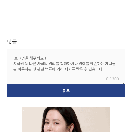
댓글
0 / 300