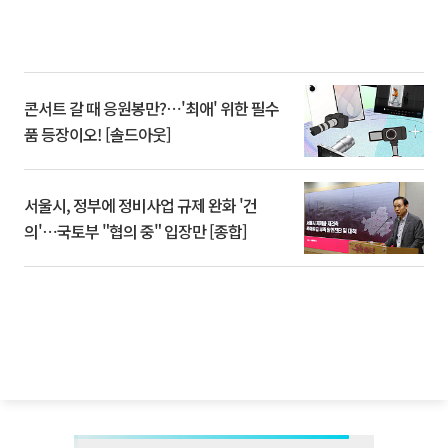
콘서트 갈 때 응원봉만?⋯'최애' 위한 필수
품 등장이오! [솔드아웃]
서울시, 정부에 정비사업 규제 완화 '건
의'⋯국토부 "협의 중" 입장만 [종합]