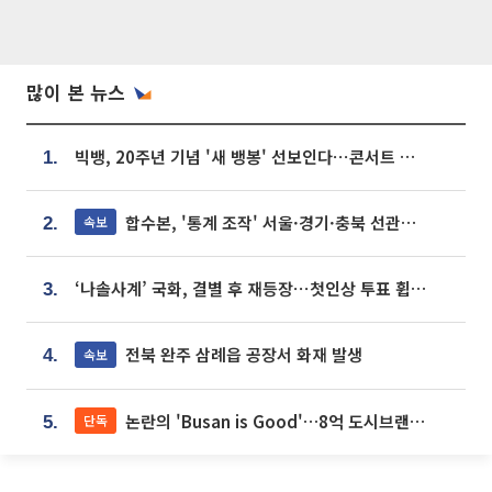
많이 본 뉴스
빅뱅, 20주년 기념 '새 뱅봉' 선보인다⋯콘서트 앞두고 팝업 개최
1.
합수본, '통계 조작' 서울·경기·충북 선관위 등 추가 압수수색
속보
2.
‘나솔사계’ 국화, 결별 후 재등장⋯첫인상 투표 휩쓸고 ‘인기녀’ 등극
3.
전북 완주 삼례읍 공장서 화재 발생
속보
4.
논란의 'Busan is Good'…8억 도시브랜드, 용산 대통령실 CI 업체가 수행
단독
5.