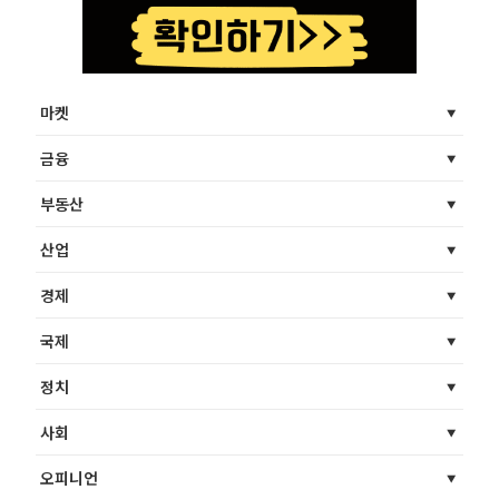
마켓
금융
부동산
산업
경제
국제
정치
사회
오피니언