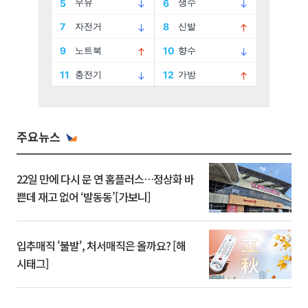
주요뉴스
22일 만에 다시 문 연 홈플러스…정상화 바
쁜데 재고 없어 ‘발동동’[가보니]
입추매직 '불발', 처서매직은 올까요? [해
시태그]