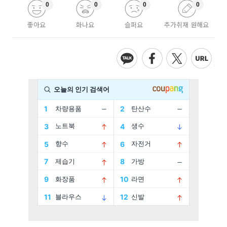
0
0
0
0
좋아요
화나요
슬퍼요
추가취재 원해요