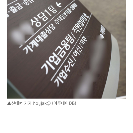
▲신태현 기자 holjjak@ (이투데이DB)