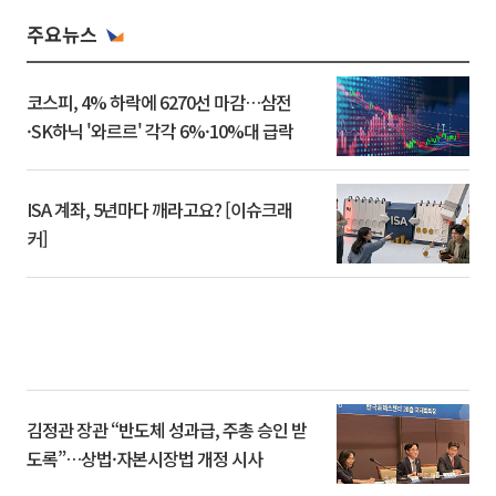
주요뉴스
코스피, 4% 하락에 6270선 마감…삼전
·SK하닉 '와르르' 각각 6%·10%대 급락
ISA 계좌, 5년마다 깨라고요? [이슈크래
커]
김정관 장관 “반도체 성과급, 주총 승인 받
도록”…상법·자본시장법 개정 시사