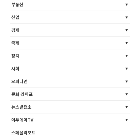
부동산
산업
경제
국제
정치
사회
오피니언
문화·라이프
뉴스발전소
이투데이TV
스페셜리포트