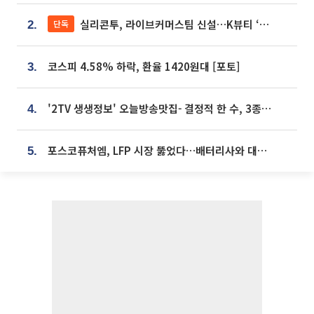
실리콘투, 라이브커머스팀 신설…K뷰티 ‘글로벌 판매망’ 확대[K뷰티 라방戰]
단독
2.
코스피 4.58% 하락, 환율 1420원대 [포토]
3.
'2TV 생생정보' 오늘방송맛집- 결정적 한 수, 3종 메밀면! 메밀 소바 맛집 '의○○○○'
4.
포스코퓨처엠, LFP 시장 뚫었다…배터리사와 대규모 장기 공급 합의
5.