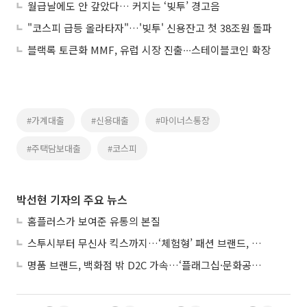
월급날에도 안 갚았다… 커지는 ‘빚투’ 경고음
"코스피 급등 올라타자"…'빚투' 신용잔고 첫 38조원 돌파
블랙록 토큰화 MMF, 유럽 시장 진출∙∙∙스테이블코인 확장
#가계대출
#신용대출
#마이너스통장
#주택담보대출
#코스피
박선현 기자의 주요 뉴스
홈플러스가 보여준 유통의 본질
스투시부터 무신사 킥스까지…‘체험형’ 패션 브랜드, 잇단 제주행
명품 브랜드, 백화점 밖 D2C 가속…‘플래그십·문화공간’ 전략 눈길