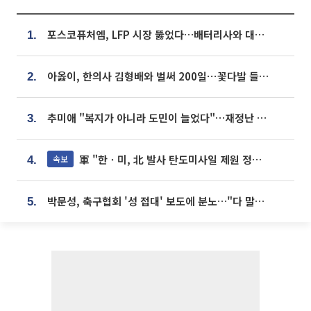
포스코퓨처엠, LFP 시장 뚫었다…배터리사와 대규모 장기 공급 합의
1.
아옳이, 한의사 김형배와 벌써 200일⋯꽃다발 들고 "프러포즈 아냐"
2.
추미애 "복지가 아니라 도민이 늘었다"…재정난 책임론 정면돌파
3.
軍 "한ㆍ미, 北 발사 탄도미사일 제원 정밀분석 중"
속보
4.
박문성, 축구협회 '성 접대' 보도에 분노…"다 말아먹으려고 작정했나"
5.