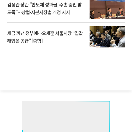
김정관 장관 “반도체 성과급, 주총 승인 받
도록”…상법·자본시장법 개정 시사
세금 꺼낸 정부에…오세훈 서울시장 “집값
해법은 공급” [종합]