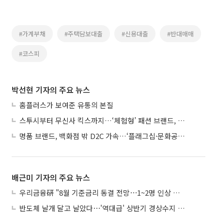
#가계부채
#주택담보대출
#신용대출
#반대매매
#코스피
박선현 기자의 주요 뉴스
홈플러스가 보여준 유통의 본질
스투시부터 무신사 킥스까지…‘체험형’ 패션 브랜드, 잇단 제주행
명품 브랜드, 백화점 밖 D2C 가속…‘플래그십·문화공간’ 전략 눈길
배근미 기자의 주요 뉴스
우리금융硏 "8월 기준금리 동결 전망⋯1~2명 인상 소수의견 낼 것"
반도체 날개 달고 날았다⋯'역대급' 상반기 경상수지 흑자 2000억달러 육박