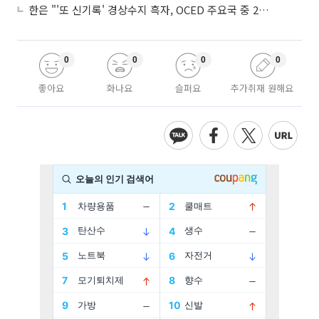
한은 "'또 신기록' 경상수지 흑자, OCED 주요국 중 2위⋯반도체 수출 효과"
0
0
0
0
좋아요
화나요
슬퍼요
추가취재 원해요