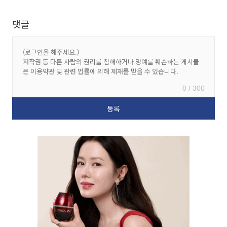
댓글
0 / 300