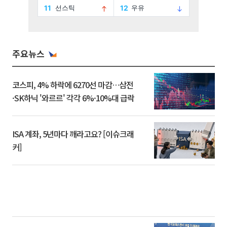
주요뉴스
코스피, 4% 하락에 6270선 마감…삼전
·SK하닉 '와르르' 각각 6%·10%대 급락
ISA 계좌, 5년마다 깨라고요? [이슈크래
커]