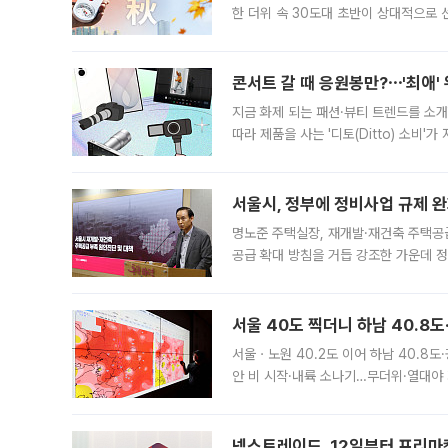
한 더위 속 30도대 초반이 상대적으로
지역에 있었습니다. 7월 말에는 서풍과
콘서트 갈 때 응원봉만?⋯'최애'
지금 화제 되는 패션·뷰티 트렌드를 소개
따라 제품을 사는 '디토(Ditto) 소비
어디일까요? 아이돌 콘서트 시작을 기다
서울시, 정부에 정비사업 규제 완화
명노준 주택실장, 재개발·재건축 주택공
공급 확대 방침을 거듭 강조한 가운데 정
면 반박하고 나섰다. 명노준 서울시 주택
서울 40도 찍더니 하남 40.8도
서울ㆍ노원 40.2도 이어 하남 40.8도
안 비 시작·내륙 소나기…무더위·열대야 
에서도 40도를 웃도는 기온이 관측됐다
의 극심한
넥스트레이드, 12일부터 프리마