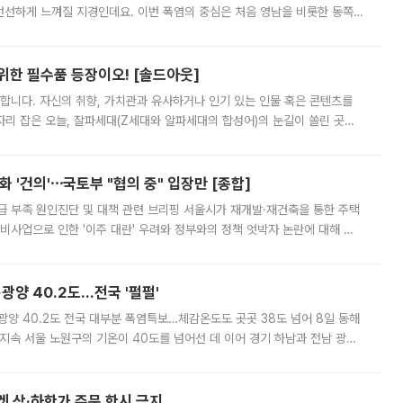
 선선하게 느껴질 지경인데요. 이번 폭염의 중심은 처음 영남을 비롯한 동쪽
 북서풍이 산맥을 넘어 영남 쪽으로 내려오면서 뜨겁고 건조해졌는데요.
 위한 필수품 등장이오! [솔드아웃]
합니다. 자신의 취향, 가치관과 유사하거나 인기 있는 인물 혹은 콘텐츠를
'가 자리 잡은 오늘, 잘파세대(Z세대와 알파세대의 합성어)의 눈길이 쏠린 곳은
리는 공연장. 응원봉만큼이나 눈에 띄는 게 있습니다. 공연이 시작되기
 '건의'⋯국토부 "협의 중" 입장만 [종합]
급 부족 원인진단 및 대책 관련 브리핑 서울시가 재개발·재건축을 통한 주택
비사업으로 인한 '이주 대란' 우려와 정부와의 정책 엇박자 논란에 대해 정
실장은 2031년까지 31만 가구 착공 목표에 차질이 없다는 입장이나,
·광양 40.2도…전국 '펄펄'
·광양 40.2도 전국 대부분 폭염특보…체감온도도 곳곳 38도 넘어 8일 동해
지속 서울 노원구의 기온이 40도를 넘어선 데 이어 경기 하남과 전남 광양
. 전국 대부분 지역에 폭염특보가 내려진 가운데 곳곳에서 39~40도 안팎
켓 상·하한가 주문 한시 금지