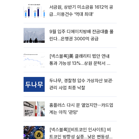
서금원, 상반기 미소금융 1612억 공
급…이용건수 ‘역대 최대’
9월 입주 디에이치방배 잔금대출 풀
린다…은행권 3000억 공급
[넥스블록]美 클래리티 법안 연내
통과 가능성 13%…상원 문턱서 제
동
두나무, 경찰청 압수 가상자산 보관·
관리 사업 최종 낙찰
홈플러스 다시 문 열었지만⋯카드업
계는 아직 '관망'
[넥스블록][비트코인 인사이트] 비
트코인 방향성 실종…낮은 변동성에