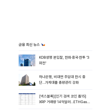
금융 최신 뉴스
KDB생명 본입찰, 한화·흥국·한투 '3
파전'
하나은행, 비대면 주담대 한시 중
단…가계대출 총량관리 강화
[넥스블록][인기 검색 코인 톱15]
XRP 거래량 14억달러…ETHGas
급등·Bless 급락…고변동 알트 부각