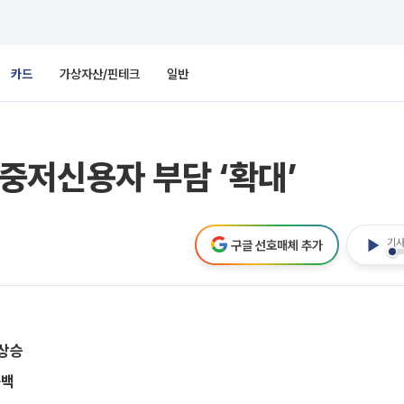
카드
가상자산/핀테크
일반
중저신용자 부담 ‘확대’
기사
구글 선호매체 추가
 상승
공백