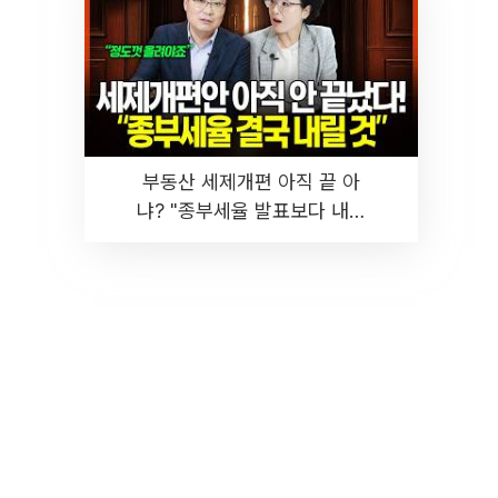
부동산 세제개편 아직 끝 아
냐? "종부세율 발표보다 내릴
것" 장기거주·양도세 전망 I 집
땅지성 I 김인만, 진미윤