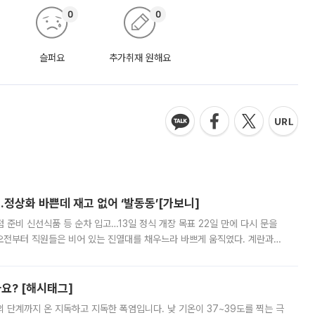
0
0
슬퍼요
추가취재 원해요
…정상화 바쁜데 재고 없어 ‘발동동’[가보니]
준비 신선식품 등 순차 입고…13일 정식 개장 목표 22일 만에 다시 문을
오전부터 직원들은 비어 있는 진열대를 채우느라 바쁘게 움직였다. 계란과
리를 잡기 시작했지만, 매장 곳곳엔 여전히 텅 빈 매대가 먼저 눈에 들어왔
까요? [해시태그]
’의 단계까지 온 지독하고 지독한 폭염입니다. 낮 기온이 37~39도를 찍는 극