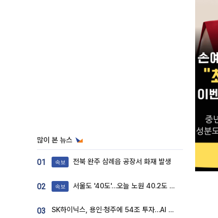
많이 본 뉴스
전북 완주 삼례읍 공장서 화재 발생
01
속보
서울도 '40도'…오늘 노원 40.2도 기록
02
속보
SK하이닉스, 용인·청주에 54조 투자…AI 메모리 생산기지 키운다
03