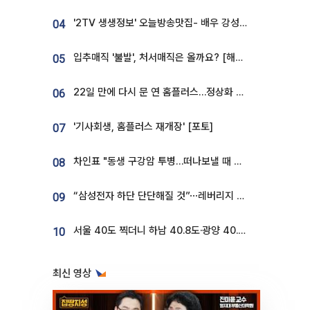
'2TV 생생정보' 오늘방송맛집- 배우 강성진 단골! 쌀국수ㆍ푸팟퐁 커리 맛집 '블○○○'
04
입추매직 '불발', 처서매직은 올까요? [해시태그]
05
22일 만에 다시 문 연 홈플러스…정상화 바쁜데 재고 없어 ‘발동동’[가보니]
06
'기사회생, 홈플러스 재개장' [포토]
07
차인표 "동생 구강암 투병…떠나보낼 때 가장 힘들었다”
08
“삼성전자 하단 단단해질 것”⋯레버리지 규제에 쏠림 완화 [찐코노미]
09
서울 40도 찍더니 하남 40.8도·광양 40.2도…전국 '펄펄'
10
최신 영상