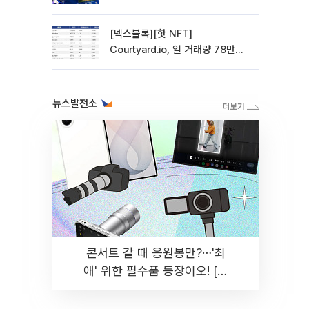
관망 장세 고착
[넥스블록][핫 NFT]
Courtyard.io, 일 거래량 78만
5312달러… 바닥가 0.56달러
뉴스발전소
콘서트 갈 때 응원봉만?⋯'최
애' 위한 필수품 등장이오! [솔
드아웃]