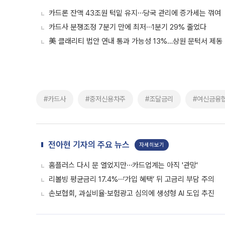
카드론 잔액 43조원 턱밑 유지⋯당국 관리에 증가세는 꺾여
카드사 분쟁조정 7분기 만에 최저⋯1분기 29% 줄었다
美 클래리티 법안 연내 통과 가능성 13%…상원 문턱서 제동
#카드사
#중저신용차주
#조달금리
#여신금융
전아현 기자의 주요 뉴스
자세히보기
홈플러스 다시 문 열었지만⋯카드업계는 아직 '관망'
리볼빙 평균금리 17.4%⋯‘가입 혜택’ 뒤 고금리 부담 주의
손보협회, 과실비율·보험광고 심의에 생성형 AI 도입 추진