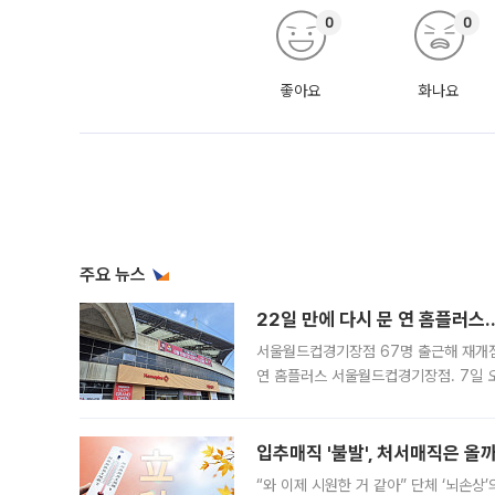
0
0
좋아요
화나요
주요 뉴스
22일 만에 다시 문 연 홈플러스
서울월드컵경기장점 67명 출근해 재개점 
연 홈플러스 서울월드컵경기장점. 7일 
우유, 과일 같은 신선식품이 차근차근 자
입추매직 '불발', 처서매직은 올
“와 이제 시원한 거 같아” 단체 ‘뇌손상