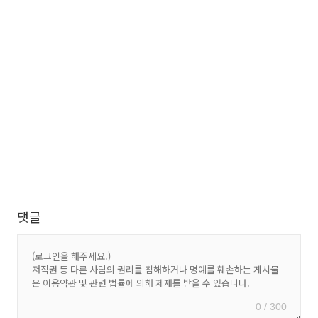
댓글
0 / 300