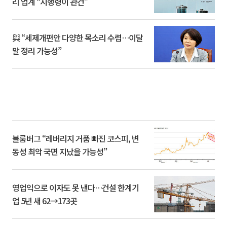
리 업계 “시행령이 관건”
與 “세제개편안 다양한 목소리 수렴…이달
말 정리 가능성”
블룸버그 “레버리지 거품 빠진 코스피, 변
동성 최악 국면 지났을 가능성”
영업익으로 이자도 못 낸다…건설 한계기
업 5년 새 62→173곳