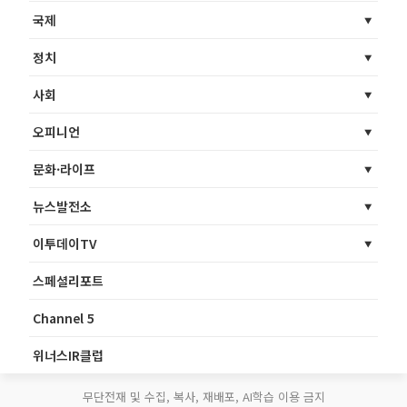
국제
정치
사회
오피니언
문화·라이프
뉴스발전소
이투데이TV
스페셜리포트
Channel 5
위너스IR클럽
무단전재 및 수집, 복사, 재배포, AI학습 이용 금지