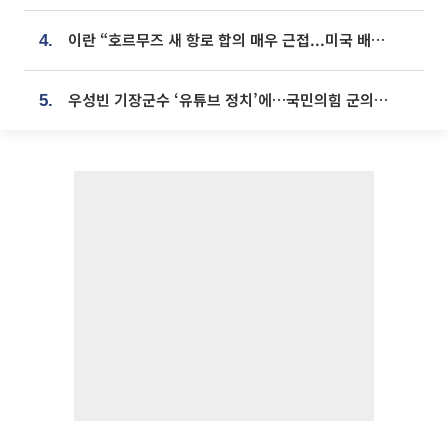
이란 “호르무즈 새 항로 합의 매우 근접...미국 배상 먼저”
4.
우성빈 기장군수 ‘유튜브 정치’에…국민의힘 군의원들 집단 반발
5.