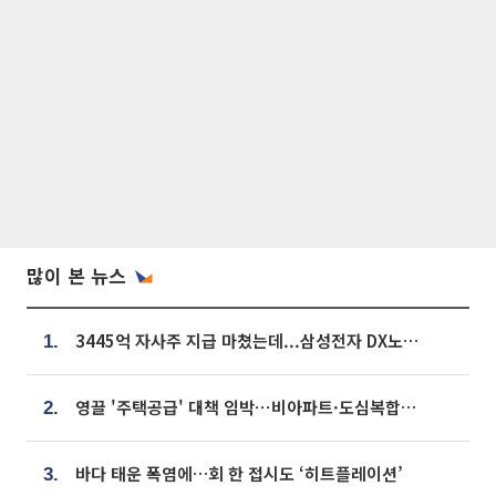
많이 본 뉴스
3445억 자사주 지급 마쳤는데...삼성전자 DX노조, 뒤늦은 '떼쓰기 집회'
1.
영끌 '주택공급' 대책 임박⋯비아파트·도심복합까지 총동원
2.
바다 태운 폭염에…회 한 접시도 ‘히트플레이션’
3.