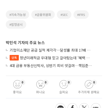
#지속가능성
#금융위원회
#SEC
#IFRS
#법정공시
박민석 기자의 주요 뉴스
기업미소재단 공급 실적 제각각⋯달성률 최대 17배 차이
청년미래적금 우대형 믿고 갈아탔는데 ‘혜택 반토막’…심사 오류에 가입자 혼선
단독
4대 금융 부동산신탁사, 상반기 희비 엇갈려…책임준공 손실 반영 시점이 갈랐다
0
0
0
0
좋아요
화나요
슬퍼요
추가취재 원해요