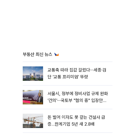
부동산 최신 뉴스
교통축 따라 집값 갈렸다⋯세종·검
단 ‘교통 프리미엄’ 뚜렷
서울시, 정부에 정비사업 규제 완화
'건의'⋯국토부 "협의 중" 입장만
[종합]
돈 벌어 이자도 못 갚는 건설사 급
증…한계기업 5년 새 2.8배