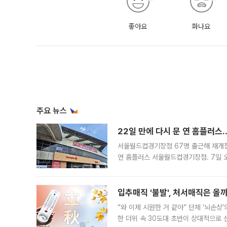
좋아요
화나요
주요 뉴스
22일 만에 다시 문 연 홈플러스
서울월드컵경기장점 67명 출근해 재개점 
연 홈플러스 서울월드컵경기장점. 7일 
우유, 과일 같은 신선식품이 차근차근 자
입추매직 '불발', 처서매직은 올
“와 이제 시원한 거 같아” 단체 ‘뇌손상
한 더위 속 30도대 초반이 상대적으로