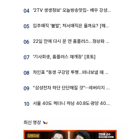
'2TV 생생정보' 오늘방송맛집- 배우 강성진 단골! 쌀국수ㆍ푸팟퐁 커리 맛집 '블○○○'
04
입추매직 '불발', 처서매직은 올까요? [해시태그]
05
22일 만에 다시 문 연 홈플러스…정상화 바쁜데 재고 없어 ‘발동동’[가보니]
06
'기사회생, 홈플러스 재개장' [포토]
07
차인표 "동생 구강암 투병…떠나보낼 때 가장 힘들었다”
08
“삼성전자 하단 단단해질 것”⋯레버리지 규제에 쏠림 완화 [찐코노미]
09
서울 40도 찍더니 하남 40.8도·광양 40.2도…전국 '펄펄'
10
최신 영상