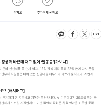
슬퍼요
추가취재 원해요
…정상화 바쁜데 재고 없어 ‘발동동’[가보니]
준비 신선식품 등 순차 입고…13일 정식 개장 목표 22일 만에 다시 문을
오전부터 직원들은 비어 있는 진열대를 채우느라 바쁘게 움직였다. 계란과
리를 잡기 시작했지만, 매장 곳곳엔 여전히 텅 빈 매대가 먼저 눈에 들어왔
까요? [해시태그]
’의 단계까지 온 지독하고 지독한 폭염입니다. 낮 기온이 37~39도를 찍는 극
 선선하게 느껴질 지경인데요. 이번 폭염의 중심은 처음 영남을 비롯한 동쪽