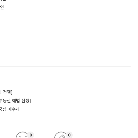
확인
 전쟁]
부동산 해법 전쟁]
 중심 매수세
0
0