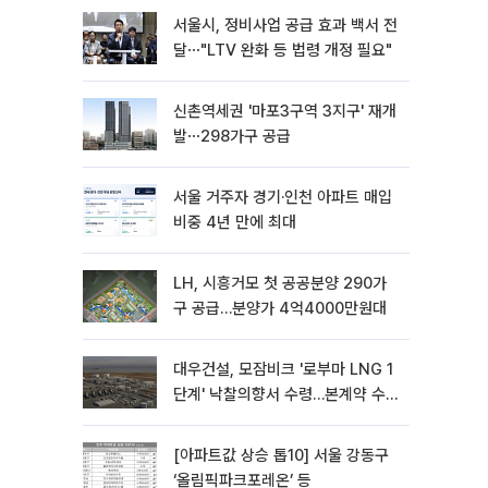
서울시, 정비사업 공급 효과 백서 전
달⋯"LTV 완화 등 법령 개정 필요"
신촌역세권 '마포3구역 3지구' 재개
발⋯298가구 공급
서울 거주자 경기·인천 아파트 매입
비중 4년 만에 최대
LH, 시흥거모 첫 공공분양 290가
구 공급…분양가 4억4000만원대
대우건설, 모잠비크 '로부마 LNG 1
단계' 낙찰의향서 수령…본계약 수
주 ‘청신호'
[아파트값 상승 톱10] 서울 강동구
‘올림픽파크포레온’ 등