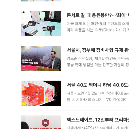
지역에 있었습니다. 7월 말에는 서풍과
콘서트 갈 때 응원봉만?⋯'최애'
지금 화제 되는 패션·뷰티 트렌드를 소개
따라 제품을 사는 '디토(Ditto) 소비
어디일까요? 아이돌 콘서트 시작을 기다
서울시, 정부에 정비사업 규제 완화
명노준 주택실장, 재개발·재건축 주택공
공급 확대 방침을 거듭 강조한 가운데 정
면 반박하고 나섰다. 명노준 서울시 주택
서울 40도 찍더니 하남 40.8도
서울ㆍ노원 40.2도 이어 하남 40.8도
안 비 시작·내륙 소나기…무더위·열대야 
에서도 40도를 웃도는 기온이 관측됐다
의 극심한
넥스트레이드, 12일부터 프리마
대체거래소(ATS) 넥스트레이드가 프리