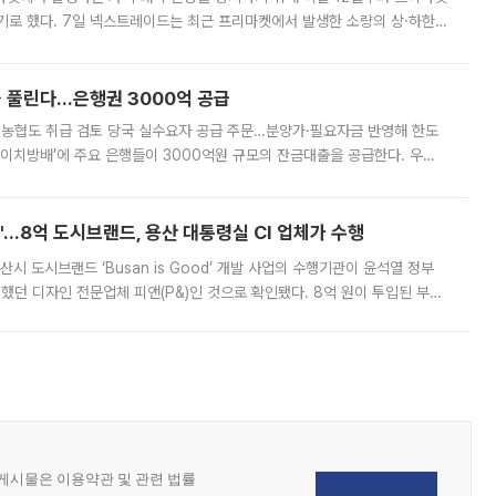
기로 했다. 7일 넥스트레이드는 최근 프리마켓에서 발생한 소량의 상·하한
, 주문 오류로 인한 가격 급등락을 최소화하기 위한 비상 대응방안을 발표
 풀린다…은행권 3000억 공급
리·농협도 취급 검토 당국 실수요자 공급 주문…분양가·필요자금 반영해 한도
에이치방배’에 주요 은행들이 3000억원 규모의 잔금대출을 공급한다. 우리
하고 있어 향후 공급 규모가 늘어날 전망이다. 7일 금융권에 따르면 KB국
od'…8억 도시브랜드, 용산 대통령실 CI 업체가 수행
시 도시브랜드 ‘Busan is Good’ 개발 사업의 수행기관이 윤석열 정부
여했던 디자인 전문업체 피앤(P&)인 것으로 확인됐다. 8억 원이 투입된 부산
 부족과 디자인 정체성 논란에 휩싸였던 만큼, 사업 선정 과정과 결과물에