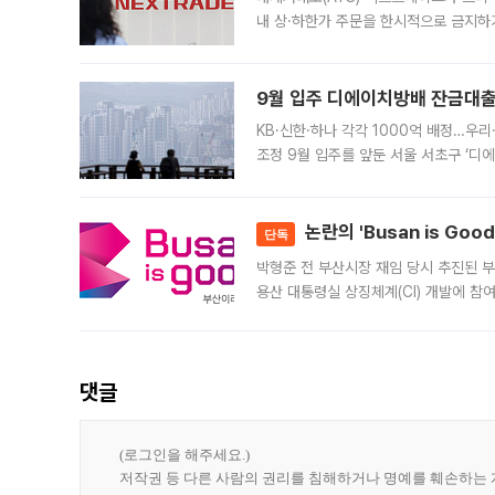
내 상·하한가 주문을 한시적으로 금지하
가 체결 사례와 관련해 설명자료를 내고
9월 입주 디에이치방배 잔금대출
KB·신한·하나 각각 1000억 배정…우
조정 9월 입주를 앞둔 서울 서초구 ‘디
은행과 NH농협은행도 대출 취급을 검토
민은행
논란의 'Busan is Go
단독
박형준 전 부산시장 재임 당시 추진된 부산
용산 대통령실 상징체계(CI) 개발에 참
도시브랜드 사업이 공개 이후 시민 공감
댓글