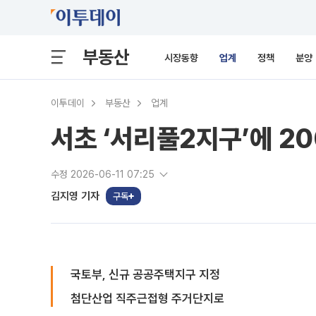
부동산
시장동향
업계
정책
분양
이투데이
부동산
업계
서초 ‘서리풀2지구’에 2
수정 2026-06-11 07:25
김지영 기자
구독
국토부, 신규 공공주택지구 지정
첨단산업 직주근접형 주거단지로