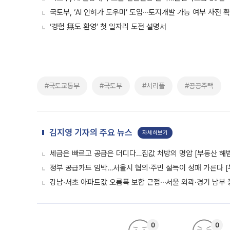
국토부, ‘AI 인허가 도우미’ 도입⋯토지개발 가능 여부 사전 
‘경험 無도 환영’ 첫 일자리 도전 설명서
#국토교통부
#국토부
#서리풀
#공공주택
김지영 기자의 주요 뉴스
자세히보기
세금은 빠르고 공급은 더디다…집값 처방의 명암 [부동산 해법
정부 공급카드 임박…서울시 협의·주민 설득이 성패 가른다 [
강남·서초 아파트값 오름폭 보합 근접⋯서울 외곽·경기 남부
0
0