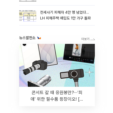
전세사기 피해자 4만 명 넘었다…
LH 피해주택 매입도 1만 가구 돌파
뉴스발전소
콘서트 갈 때 응원봉만?⋯'최
애' 위한 필수품 등장이오! [솔
드아웃]