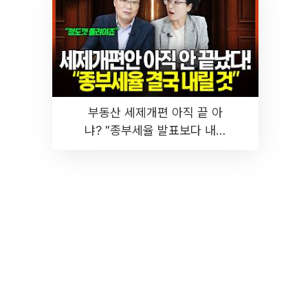
부동산 세제개편 아직 끝 아
냐? "종부세율 발표보다 내릴
것" 장기거주·양도세 전망 I 집
땅지성 I 김인만, 진미윤