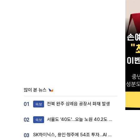
많이 본 뉴스
전북 완주 삼례읍 공장서 화재 발생
01
속보
서울도 '40도'…오늘 노원 40.2도 기록
02
속보
SK하이닉스, 용인·청주에 54조 투자…AI 메모리 생산기지 키운다
03