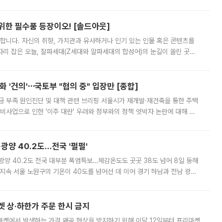
 북서풍이 산맥을 넘어 영남 쪽으로 내려오면서 뜨겁고 건조해졌는데요.
 위한 필수품 등장이오! [솔드아웃]
합니다. 자신의 취향, 가치관과 유사하거나 인기 있는 인물 혹은 콘텐츠를
'가 자리 잡은 오늘, 잘파세대(Z세대와 알파세대의 합성어)의 눈길이 쏠린 곳은
리는 공연장. 응원봉만큼이나 눈에 띄는 게 있습니다. 공연이 시작되기
 '건의'⋯국토부 "협의 중" 입장만 [종합]
급 부족 원인진단 및 대책 관련 브리핑 서울시가 재개발·재건축을 통한 주택
비사업으로 인한 '이주 대란' 우려와 정부와의 정책 엇박자 논란에 대해 정
실장은 2031년까지 31만 가구 착공 목표에 차질이 없다는 입장이나,
·광양 40.2도…전국 '펄펄'
·광양 40.2도 전국 대부분 폭염특보…체감온도도 곳곳 38도 넘어 8일 동해
지속 서울 노원구의 기온이 40도를 넘어선 데 이어 경기 하남과 전남 광양
. 전국 대부분 지역에 폭염특보가 내려진 가운데 곳곳에서 39~40도 안팎
켓 상·하한가 주문 한시 금지
마켓에서 발생하는 가격 왜곡 현상을 방지하기 위해 이달 12일부터 프리마켓