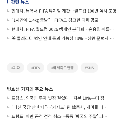
관련 뉴스
현대차, 뉴욕서 FIFA 뮤지엄 개관…월드컵 100년 역사 조명
“1시간에 1.4㎏ 증발”⋯FIFA도 경고한 더위 공포
현대차, FIFA 월드컵 2026 캠페인 본격화…손흥민·아틀라스 앞세운다
美 클래리티 법안 연내 통과 가능성 13%…상원 문턱서 제동
#피파
#FIFA
#국제축구연맹
#SNS
변효선 기자의 주요 뉴스
프랑스, 외국인 투자 빗장 걸었다⋯지분 10%부터 정부가 승인
"다신 국장 안 한다"⋯'카지노' 된 韓증시, 개미들 떠난다
트럼프, 이란 공격 전격 취소…중동 ‘파국의 주말’ 피했다