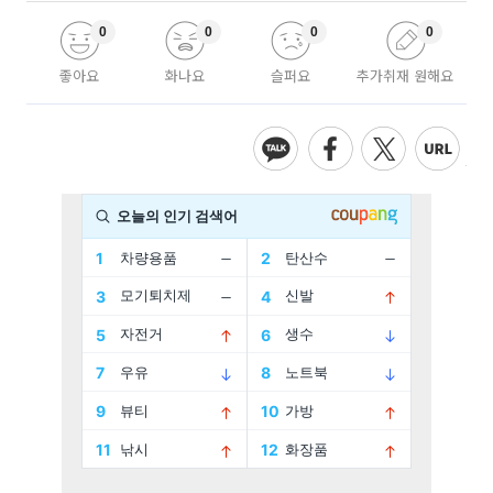
0
0
0
0
좋아요
화나요
슬퍼요
추가취재 원해요