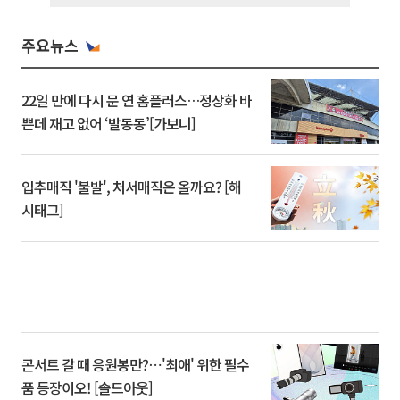
주요뉴스
22일 만에 다시 문 연 홈플러스…정상화 바
쁜데 재고 없어 ‘발동동’[가보니]
입추매직 '불발', 처서매직은 올까요? [해
시태그]
콘서트 갈 때 응원봉만?⋯'최애' 위한 필수
품 등장이오! [솔드아웃]