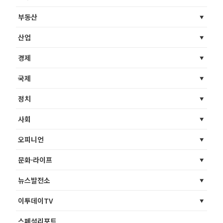
부동산
산업
경제
국제
정치
사회
오피니언
문화·라이프
뉴스발전소
이투데이TV
스페셜리포트