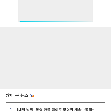
많이 본 뉴스
[내일 날씨] 폭염 한풀 꺾여도 무더위 계속⋯동해안 이틀 연속 비
1.