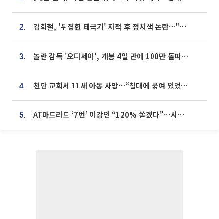
김희철, '뒤집힌 태극기' 지적 후 정치색 논란…"좌우 떠나 우리나라 국기"
2.
놀란 감독 '오디세이', 개봉 4일 만에 100만 돌파⋯'왕사남' 보다 빠르다
3.
천안 교회서 11세 아동 사망…“침대에 묶여 있었다” 진술 확보
4.
AT마드리드 ‘7번’ 이강인 “120% 쏟겠다”⋯시메오네 감독 “필요한 선수”
5.