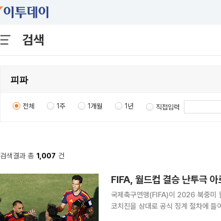
검색
전체
1주
1개월
1년
직접입력
검색결과 총
1,007
건
FIFA, 월드컵 결승 난투극 
국제축구연맹(FIFA)이 2026 북중
코치진을 상대로 공식 징계 절차에 들어갔다. FIFA는 29일(현지시간) 징계·윤리 
보고서를 검토한 뒤 아르헨티나 선수 