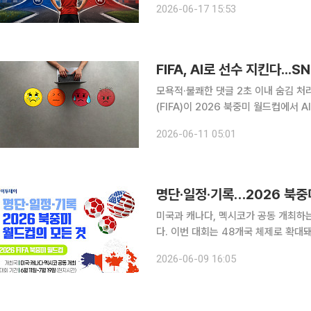
2026-06-17 15:53
리카공화국을 2-0으로 이겼는데요. 1
FIFA, AI로 선수 지킨다..
모욕적·불쾌한 댓글 2초 이내 숨김 
(FIFA)이 2026 북중미 월드컵에서
선다. SNS에서 발생하는 인종차별·
2026-06-11 05:01
과 안전을 
명단·일정·기록…2026 북중
미국과 캐나다, 멕시코가 공동 개최하는 
다. 이번 대회는 48개국 체제로 확대돼 
성적이 좋은 8개 팀이 32강에 진출하는데요. 한국은 멕시코, 체코, 남아프리카공화
2026-06-09 16:05
됐습니다. 한국시간 12일 오전 11시 