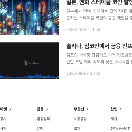
일본, 엔화 스테이블 코인 발
일본에서 ‘엔화 스테이블 코인 시대’ 
동하는 스테이블 코인의 공동 개발을 추진하고 있다. 19일 니혼게이자
쓰비시UFJ은행·미쓰이스미토모은행·미
2025-10-20 11:03
를 이어가고 있다. 실제 발행되면 일
솔라나, 밈코인에서 금융 인
밈코인 거래량 급감에도 가격 견조상용 결제 사례 확
만한 초당 처리 속도와 낮은 수수료를 
상하고 있다. 스테이블코인 결제와 국
2025-08-29 05:00
게 끌어올렸다. 또한, 자산운용사와 전
마켓
금융
부동산
산업
공시
금융정책
시장동향
재계
시황
은행
업계
전자/통신/IT