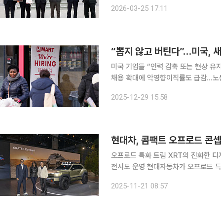
했다. 법인 부문에서는 대신증권과 IBK투자증권이 각각 대형사·중소형사 부문 최우수상을 수상했으
2026-03-25 17:11
“뽑지 않고 버틴다”…미국, 
미국 기업들 “인력 감축 또는 현상 유지
채용 확대에 악영향이직률도 급감…노동시장 경직 심화돼 미국 
가운데 채용 확대는 거의 고려하지 않고 있어
2025-12-29 15:58
간) 월스트리트저널(WSJ)에 따르면
현대차, 콤팩트 오프로드 콘셉
오프로드 특화 트림 XRT의 진화한 디
전시도 운영 현대자동차가 오프로드 특화 트림 XRT의 진화한 디자인 방향성을 선보이는 콘셉트카
‘크레이터(CRATER)’를 세계 최초로 공개했다. 현대차는 20일(현지시각) 미국
2025-11-21 08:57
서 열린 ‘2025 LA 오토쇼’에서 크