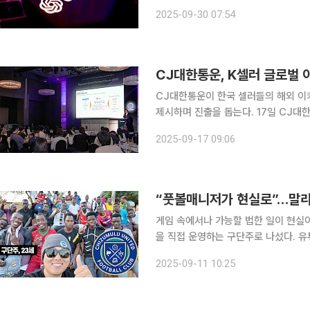
따르면 오픈AI는 챗GPT에서 상품을 
2025-09-30 07:54
출시한다고 발표했다. 초기에는 미국
CJ대한통운이 한국 셀러들의 해외 이커
제시하며 진출을 돕는다. 17일 CJ대한통운은 서울 중구 더플라자호텔에서 전날 열린 ‘페이오니아
퓨처 포워드 포럼 2025’에 참여해 
2025-09-17 09:06
루션 기업 페이오니아는 해외 판매 대금
“풋볼매니저가 현실로”…말라
게임 속에서나 가능할 법한 일이 현실이
을 직접 운영하는 구단주로 나섰다. 유
물루 유나이티드 FC의 공식 구단주로 등록됐다. 창박골은 원래 여행 기록을 
2025-09-11 10:25
로 시작했지만 2023년 겨울 이후 