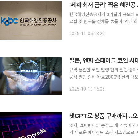
한국해양진흥공사가 3억달러 규모의 포
로벌 및 한국물 전체를 통틀어 '역대 
효 수요는 통상 보수적이란 게 정설인데, 이
2025-11-05 13:20
의 해양산업 재건 비전이 해외 투자자
일본, 엔화 스테이블 코인 시
규격 통일한 코인 발행 협의 진행 중미
공식 발행 준비 완료2800억 달러 규모 시장…경쟁 치열해
대’ 개막이 임박했다. 일본 3대 대형
2025-10-19 15:06
을 추진하고 있다. 19일 니혼게이자이
챗GPT로 상품 구매까지…오픈
엣시, 쇼피파이와 손잡고 새 기능미국 이
가 새로운 에이전트 쇼핑 시스템으로 아마존에 도전장을 