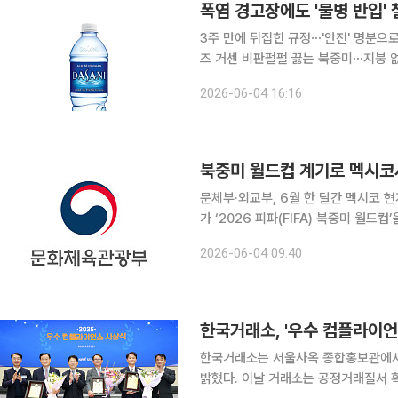
폭염 경고장에도 '물병 반입'
3주 만에 뒤집힌 규정⋯'안전' 명분으로
즈 거센 비판펄펄 끓는 북중미⋯지붕 없는 경기장도 있어 
두고 국제축구연맹(피파)이 경기장 내
2026-06-04 16:16
있다. 기록적인 폭염이 예고된 상황에
북중미 월드컵 계기로 멕시코서
문체부·외교부, 6월 한 달간 멕시코 현지서 전시·
가 ‘2026 피파(FIFA) 북중미 월드
달 동안 멕시코 주요 지역에서는 미디어
2026-06-04 09:40
국홍보관 등 한국의 전통과 현대를 아
한국거래소, '우수 컴플라이언
한국거래소는 서울사옥 종합홍보관에서 
밝혔다. 이날 거래소는 공정거래질서 확립과 준법문화 확산에 기여한 법인 3곳과 개인 12명에 시상