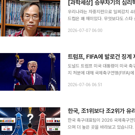
[과학세상] 승부차기의 심리학
우리나라는 자중지란으로 일찌감치 48
드컵은 꽤 재미있다. 무엇보다도 스타 
불리는 메시는 경기마다 월드컵 최다골
2026-07-07 06:00
점 선두다(16강에서 각각 한 골과 두
트럼프, FIFA에 발로건 징
도널드 트럼프 미국 대통령이 미국 축
지 처분에 대해 국제축구연맹(FIFA)에 재검토를 요
계를 철회했다. 뉴욕타임스(NYT)는 5일(현지시간) 사안에 정통한 소식통을 인용해 트럼프 대통령
2026-07-06 06:51
이 1일 지아니 인판티노 FIFA 회장에
한국, 조1위보다 조2위가 유
한국 축구대표팀이 2026 국제축구연맹
으며 더 높은 곳을 바라보고 있습니다.
요했는데요. 바로 그 ‘첫 승’ 고지를 탈환한 한국은 