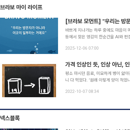
브라보 마이 라이프
[브라보 모먼트] "우리는 방
바쁘게 지나가는 하루 중에도 마음이 머물
등에서 찾은 영감의 한순간을 AI와 편집국 기자가 전합니다.
리다이버이자 영상감독인 크레이그 포
2025-12-06 07:00
오게 됩니다. 20년 가까이 전 세계를
가격 인상인 듯, 인상 아닌, 
평소 마시던 음료, 미묘하게 병이 얇아
니 다 먹었다. ‘원래 이렇게 양이 적었
사실 양이 줄어든 게 맞다. 슈링크플레이션이다. 슈링크플레이션(Shrinkflati
2022-10-07 08:34
뜻의 ‘슈링크’(Shrink)와 ‘전반적·
넥스블록