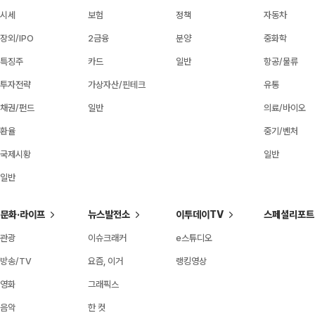
시세
보험
정책
자동차
장외/IPO
2금융
분양
중화학
특징주
카드
일반
항공/물류
투자전략
가상자산/핀테크
유통
채권/펀드
일반
의료/바이오
환율
중기/벤처
국제시황
일반
일반
문화·라이프
뉴스발전소
이투데이TV
스페셜리포트
관광
이슈크래커
e스튜디오
방송/TV
요즘, 이거
랭킹영상
영화
그래픽스
음악
한 컷