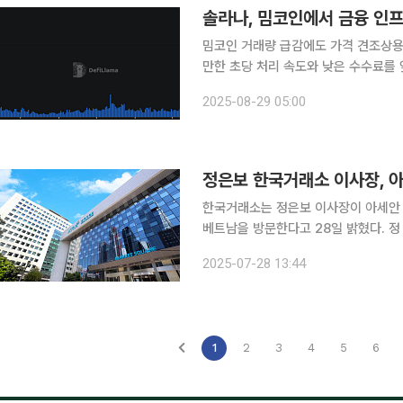
솔라나, 밈코인에서 금융 인
밈코인 거래량 급감에도 가격 견조상용 결제 사례 확
만한 초당 처리 속도와 낮은 수수료를 
상하고 있다. 스테이블코인 결제와 국
2025-08-29 05:00
게 끌어올렸다. 또한, 자산운용사와 전
한국거래소는 정은보 이사장이 아세안
베트남을 방문한다고 28일 밝혔다. 
장 차세대 시스템 가동 기념식'에 참
2025-07-28 13:44
IT 기술을 접목해 호찌민 증권거래소(
1
2
3
4
5
6