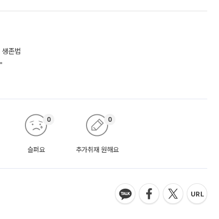
 생존법
"
0
0
슬퍼요
추가취재 원해요