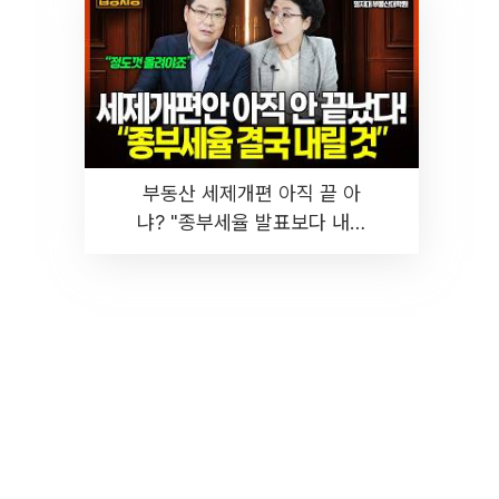
부동산 세제개편 아직 끝 아
냐? "종부세율 발표보다 내릴
것" 장기거주·양도세 전망 I 집
땅지성 I 김인만, 진미윤