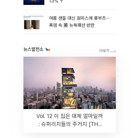
1.3% ↑
여름 샌들 대신 원피스에 롱부츠⋯
폭염 속 美 뉴욕패션 반란
뉴스발전소
Vol. 12 이 집은 대체 얼마일까
: 슈퍼리치들의 주거지 [THE
RARE]