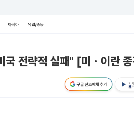
아시아
유럽/중동
국 전략적 실패" [미ㆍ이란 종
기사
구글 선호매체 추가