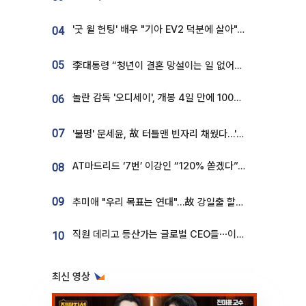
'굿 윌 헌팅' 배우 "기아 EV2 덕분에 살아"…교통사고 후 안전성 극찬
04
05
李대통령 “청년이 결혼 망설이는 일 없어야...제도상 불이익 조사”
놀란 감독 '오디세이', 개봉 4일 만에 100만 돌파⋯'왕사남' 보다 빠르다
06
07
'불명' 문세윤, 故 터틀맨 빈자리 채웠다…'거북이' 눈물의 최종 우승
AT마드리드 ‘7번’ 이강인 “120% 쏟겠다”⋯시메오네 감독 “필요한 선수”
08
09
추미애 "우리 목표는 연대"…故 강일출 할머니 흉상 제막
직원 데리고 등산가는 글로벌 CEO들⋯이유 있었네
10
최신 영상