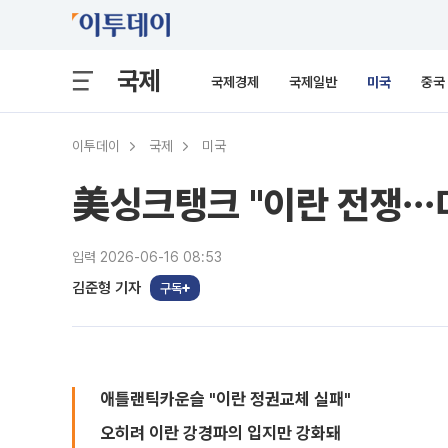
국제
국제경제
국제일반
미국
중국
이투데이
국제
미국
美싱크탱크 "이란 전쟁⋯미
입력 2026-06-16 08:53
김준형 기자
구독
애틀랜틱카운슬 "이란 정권교체 실패"
오히려 이란 강경파의 입지만 강화돼