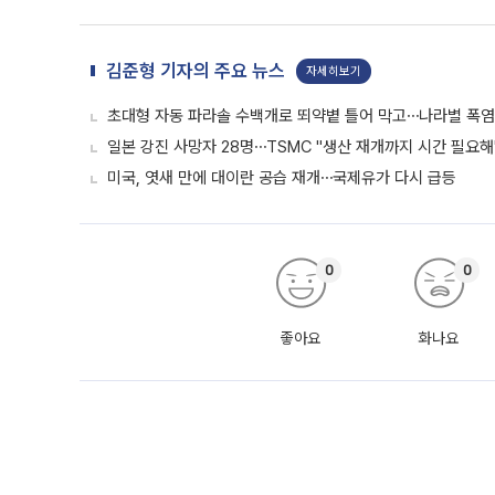
김준형 기자의 주요 뉴스
자세히보기
초대형 자동 파라솔 수백개로 뙤약볕 틀어 막고⋯나라별 폭염
일본 강진 사망자 28명⋯TSMC "생산 재개까지 시간 필요해
미국, 엿새 만에 대이란 공습 재개⋯국제유가 다시 급등
0
0
좋아요
화나요