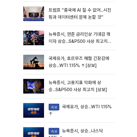
트럼프 “중국에 AI 질 수 없어...시진
핑과 데이터센터 문제 논할 것”
뉴욕증시, 연준 금리인상 기대감 꺾
이자 상승...S&P500 사상 최고치
[종합]
국제유가, 호르무즈 해협 긴장감에
상승...WTI 1.15% ↑[상보]
뉴욕증시, 고용지표 악화에 상
승...S&P500 사상 최고치 [상보]
국제유가, 상승...WTI 1.15%
속보
↑
뉴욕증시, 상승...나스닥
속보