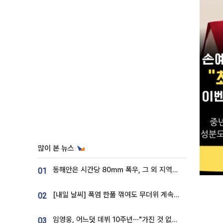
많이 본 뉴스
동해안은 시간당 80㎜ 폭우, 그 외 지역은 폭염…‘극과 극 날씨’
01
[내일 날씨] 폭염 한풀 꺾여도 무더위 계속⋯동해안 이틀 연속 비
02
임영웅, 어느덧 데뷔 10주년⋯"가진 것 없던 시절, 내 앞엔 20명의 팬뿐"
03