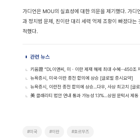
가디언은 MOU의 실효성에 대한 의문을 제기했다. 가디언
과 정치범 문제, 친이란 대리 세력 억제 조항이 빠졌다는 
적했다.
관련 뉴스
키움證 “DL이앤씨, 미ㆍ이란 제재 해제 최대 수혜⋯450조 
뉴욕증시, 미국·이란 종전 합의에 상승 [글로벌 증시요약]
뉴욕증시, 이란전 종전 합의에 상승…다우, 사상 최고치 [글
美 클래리티 법안 연내 통과 가능성 13%…상원 문턱서 제동
#미국
#이란
#호르무즈