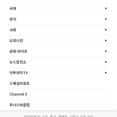
국제
정치
사회
오피니언
문화·라이프
뉴스발전소
이투데이TV
스페셜리포트
Channel 5
위너스IR클럽
무단전재 및 수집, 복사, 재배포, AI학습 이용 금지