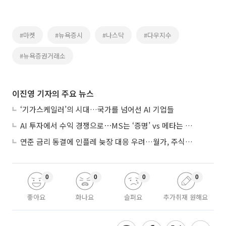
#마켓
#뉴욕증시
#나스닥
#다우지수
#뉴욕증권거래소
이진영 기자의 주요 뉴스
‘기가스케일러’의 시대…국가를 넘어선 AI 기업들
AI 투자에서 수익 경쟁으로⋯MS는 ‘증명’ vs 메타는 ‘숙제’
연준 금리 동결에 인플레 늦장 대응 우려…월가, 주식도 채권도 던졌다
0
0
0
0
좋아요
화나요
슬퍼요
추가취재 원해요