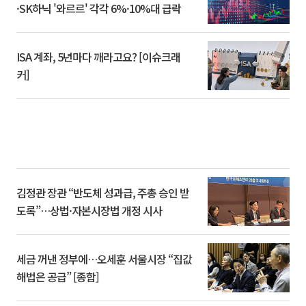
·SK하닉 '와르르' 각각 6%·10%대 급락
ISA 계좌, 5년마다 깨라고요? [이슈크래
커]
김정관 장관 “반도체 성과급, 주총 승인 받
도록”…상법·자본시장법 개정 시사
세금 꺼낸 정부에…오세훈 서울시장 “집값
해법은 공급” [종합]