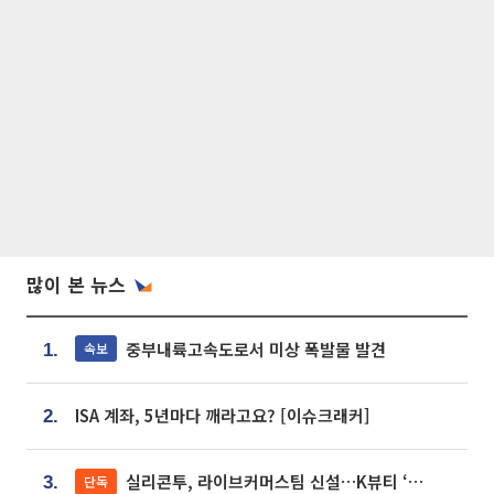
많이 본 뉴스
중부내륙고속도로서 미상 폭발물 발견
속보
1.
ISA 계좌, 5년마다 깨라고요? [이슈크래커]
2.
실리콘투, 라이브커머스팀 신설…K뷰티 ‘글로벌 판매망’ 확대[K뷰티 라방戰]
단독
3.