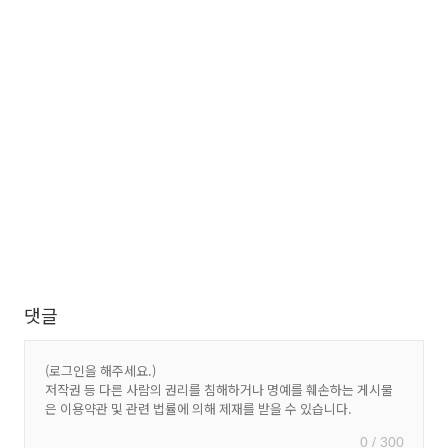
댓글
0 / 300