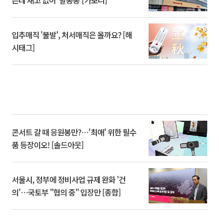
입추매직 '불발', 처서매직은 올까요? [해
시태그]
콘서트 갈 때 응원봉만?⋯'최애' 위한 필수
품 등장이오! [솔드아웃]
서울시, 정부에 정비사업 규제 완화 '건
의'⋯국토부 "협의 중" 입장만 [종합]