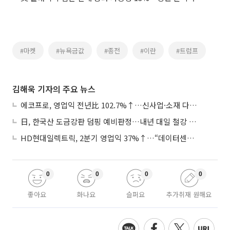
#마켓
#뉴욕금값
#종전
#이란
#트럼프
김해욱 기자의 주요 뉴스
에코프로, 영업익 전년比 102.7%↑…신사업·소재 다각화 박차
日, 한국산 도금강판 덤핑 예비판정…내년 대일 철강 수출 ‘빨간불’
HD현대일렉트릭, 2분기 영업익 37%↑…“데이터센터 사업, 새로운 성장 축”
0
0
0
0
좋아요
화나요
슬퍼요
추가취재 원해요