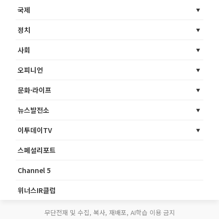
국제
정치
사회
오피니언
문화·라이프
뉴스발전소
이투데이TV
스페셜리포트
Channel 5
위너스IR클럽
무단전재 및 수집, 복사, 재배포, AI학습 이용 금지