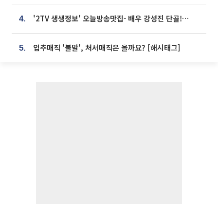
'2TV 생생정보' 오늘방송맛집- 배우 강성진 단골! 쌀국수ㆍ푸팟퐁 커리 맛집 '블○○○'
4.
입추매직 '불발', 처서매직은 올까요? [해시태그]
5.