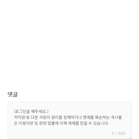
댓글
0 / 300