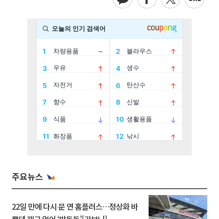
주요뉴스
22일 만에 다시 문 연 홈플러스…정상화 바
쁜데 재고 없어 ‘발동동’[가보니]