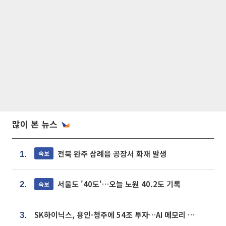
많이 본 뉴스
전북 완주 삼례읍 공장서 화재 발생
속보
1.
서울도 '40도'…오늘 노원 40.2도 기록
속보
2.
SK하이닉스, 용인·청주에 54조 투자…AI 메모리 생산기지 키운다
3.