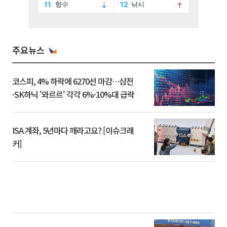
주요뉴스
코스피, 4% 하락에 6270선 마감…삼전
·SK하닉 '와르르' 각각 6%·10%대 급락
ISA 계좌, 5년마다 깨라고요? [이슈크래
커]