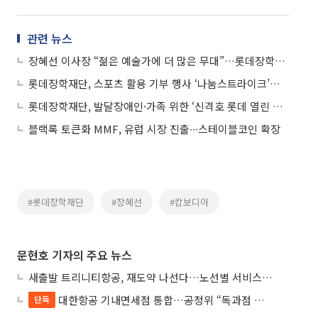
관련 뉴스
장혜선 이사장 “젊은 예술가에 더 많은 무대”…롯데장학재단 갈라콘서트
롯데장학재단, 스포츠 활용 기부 행사 ‘나눔스트라이크’로 1700만원 조성
롯데장학재단, 발달장애인·가족 위한 ‘신격호 롯데 열린 영화제’
블랙록 토큰화 MMF, 유럽 시장 진출∙∙∙스테이블코인 확장
#롯데장학재단
#장혜선
#캄보디아
문현호 기자의 주요 뉴스
새출발 트리니티항공, 재도약 나선다…노선별 서비스 차별화
대한항공 기내면세점 통합…공정위 “독과점 여부 따진다”
단독