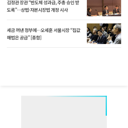
김정관 장관 “반도체 성과급, 주총 승인 받
도록”…상법·자본시장법 개정 시사
세금 꺼낸 정부에…오세훈 서울시장 “집값
해법은 공급” [종합]