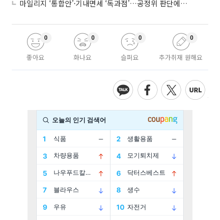
마일리지 ‘통합안’·기내면세 ‘독과점’…공정위 판단에 쏠린 눈
0
0
0
0
좋아요
화나요
슬퍼요
추가취재 원해요