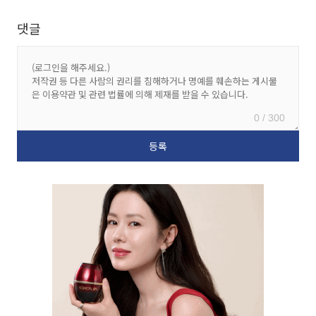
댓글
0 / 300