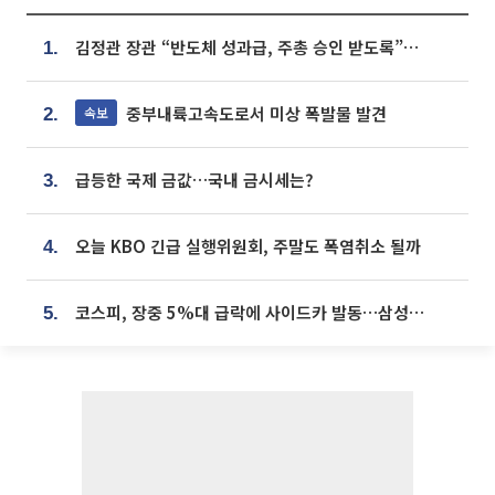
김정관 장관 “반도체 성과급, 주총 승인 받도록”…상법·자본시장법 개정 시사
1.
중부내륙고속도로서 미상 폭발물 발견
속보
2.
급등한 국제 금값…국내 금시세는?
3.
오늘 KBO 긴급 실행위원회, 주말도 폭염취소 될까
4.
코스피, 장중 5%대 급락에 사이드카 발동…삼성·SK 동반 폭락
5.