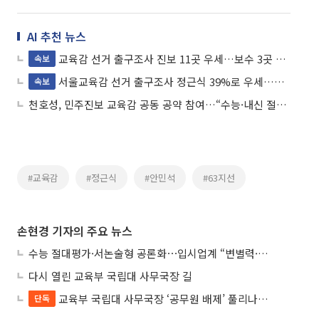
AI 추천 뉴스
교육감 선거 출구조사 진보 11곳 우세…보수 3곳 앞서고 2곳 경합
속보
서울교육감 선거 출구조사 정근식 39%로 우세…조전혁 21.2%
속보
천호성, 민주진보 교육감 공동 공약 참여…“수능·내신 절대평가 전환”
#교육감
#정근식
#안민석
#63지선
손현경 기자의 주요 뉴스
수능 절대평가·서논술형 공론화⋯입시업계 “변별력·사교육 대책 먼저”
다시 열린 교육부 국립대 사무국장 길
교육부 국립대 사무국장 ‘공무원 배제’ 풀리나…응시자격 다시 열렸다
단독