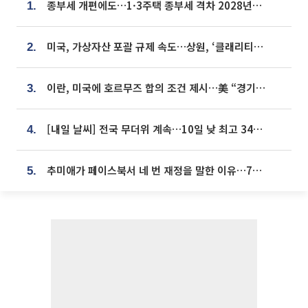
종부세 개편에도…1·3주택 종부세 격차 2028년부터 확대
1.
미국, 가상자산 포괄 규제 속도…상원, ‘클래리티법’ 9월 절차투표 추진
2.
이란, 미국에 호르무즈 합의 조건 제시…美 “경기 아직 안 끝나” [종합]
3.
[내일 날씨] 전국 무더위 계속…10일 낮 최고 34도 육박
4.
추미애가 페이스북서 네 번 재정을 말한 이유…7700억 추경 열쇠는 도의회에
5.