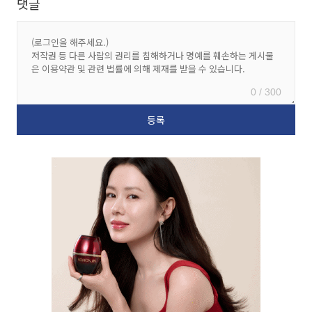
댓글
0 / 300