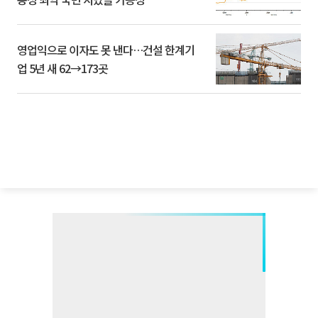
영업익으로 이자도 못 낸다…건설 한계기
업 5년 새 62→173곳