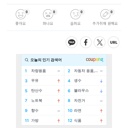
0
0
0
0
좋아요
화나요
슬퍼요
추가취재 원해요