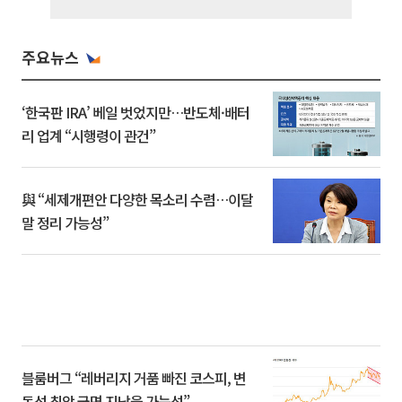
주요뉴스
‘한국판 IRA’ 베일 벗었지만…반도체·배터
리 업계 “시행령이 관건”
與 “세제개편안 다양한 목소리 수렴…이달
말 정리 가능성”
블룸버그 “레버리지 거품 빠진 코스피, 변
동성 최악 국면 지났을 가능성”