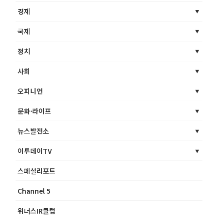
경제
국제
정치
사회
오피니언
문화·라이프
뉴스발전소
이투데이TV
스페셜리포트
Channel 5
위너스IR클럽