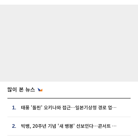
많이 본 뉴스
태풍 '돌핀' 오키나와 접근…일본기상청 경로 업데이트
1.
빅뱅, 20주년 기념 '새 뱅봉' 선보인다⋯콘서트 앞두고 팝업 개최
2.