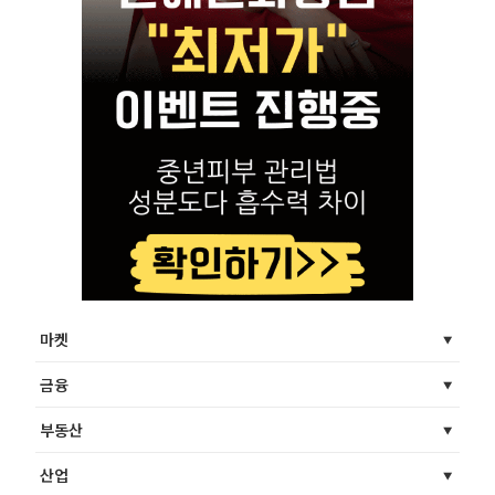
마켓
금융
부동산
산업