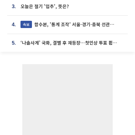
오늘은 절기 '입추', 뜻은?
3.
합수본, '통계 조작' 서울·경기·충북 선관위 등 추가 압수수색
속보
4.
‘나솔사계’ 국화, 결별 후 재등장⋯첫인상 투표 휩쓸고 ‘인기녀’ 등극
5.