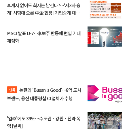
후계자 없어도 회사는 남긴다?…‘제3자 승
계’ 시험대 오른 中企 현장 [기업승계 대전
환]
MSCI 발표 D-7…후보주 반등에 편입 기대
재점화
논란의 'Busan is Good'…8억 도시
단독
브랜드, 용산 대통령실 CI 업체가 수행
'입추'에도 39도⋯수도권ㆍ강원ㆍ전라 폭
염 [날씨]