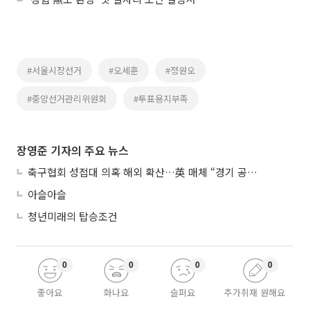
#서울시장선거
#오세훈
#정원오
#중앙선거관리위원회
#투표용지부족
장영준 기자의 주요 뉴스
축구협회 성접대 의혹 해외 확산…英 매체 “경기 공정성 의문”
아슬아슬
청년미래의 탑승조건
0
0
0
0
좋아요
화나요
슬퍼요
추가취재 원해요