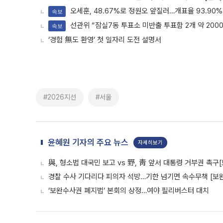
오세훈, 48.67%로 정원오 앞질러…개표율 93.90%
속보
선관위 “잠실7동 투표소 미반출 투표함 2개 약 200
속보
‘경험 無도 환영’ 첫 일자리 도전 설명서
#2026지선
#서울
윤혜원 기자의 주요 뉴스
자세히보기
與, 형소법 대국민 보고 vs 野, 靑 앞서 대통령 거부권 촉
경찰 수사 기다리다 피의자 석방…기한 넘기면 속수무책 [보완
‘보완수사권 폐지법’ 본회의 상정…여야 필리버스터 대치