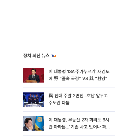
정치 최신 뉴스
이 대통령 ‘ISA·주가누르기’ 재검토
에 野 “졸속 국정” VS 與 “환영”
與 전대 주말 2연전…호남 앞두고
주도권 다툼
이 대통령, 부동산 2차 회의도 6시
간 마라톤…"기존 사고 벗어나 과감
히 실천"