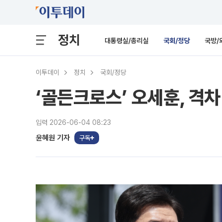
정치
대통령실/총리실
국회/정당
국방/
이투데이
정치
국회/정당
‘골든크로스’ 오세훈, 격
입력 2026-06-04 08:23
윤혜원 기자
구독