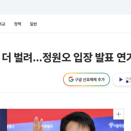
외교
정책
일반
차 더 벌려…정원오 입장 발표 연
기사
구글 선호매체 추가