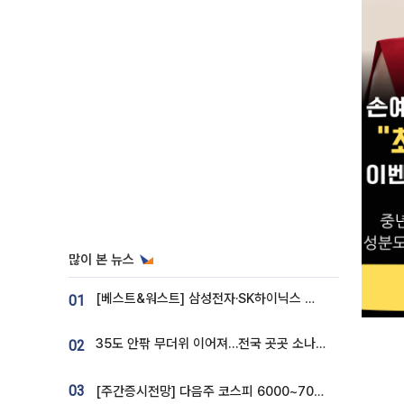
많이 본 뉴스
[베스트&워스트] 삼성전자·SK하이닉스 밀린 한 주…상상인증권은 85% 급등
01
35도 안팎 무더위 이어져…전국 곳곳 소나기 [오늘 날씨]
02
03
[주간증시전망] 다음주 코스피 6000~7000⋯“外人 수급은 정책이 변수”