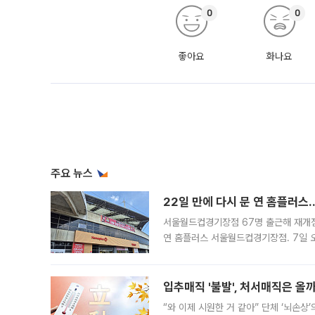
0
0
좋아요
화나요
주요 뉴스
22일 만에 다시 문 연 홈플러스
서울월드컵경기장점 67명 출근해 재개점 
연 홈플러스 서울월드컵경기장점. 7일 
우유, 과일 같은 신선식품이 차근차근 자
입추매직 '불발', 처서매직은 올
“와 이제 시원한 거 같아” 단체 ‘뇌손상