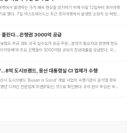
마켓에서 발생하는 가격 왜곡 현상을 방지하기 위해 이달 12일부터 프리마켓
기로 했다. 7일 넥스트레이드는 최근 프리마켓에서 발생한 소량의 상·하한
, 주문 오류로 인한 가격 급등락을 최소화하기 위한 비상 대응방안을 발표
 풀린다…은행권 3000억 공급
리·농협도 취급 검토 당국 실수요자 공급 주문…분양가·필요자금 반영해 한도
에이치방배’에 주요 은행들이 3000억원 규모의 잔금대출을 공급한다. 우리
하고 있어 향후 공급 규모가 늘어날 전망이다. 7일 금융권에 따르면 KB국
od'…8억 도시브랜드, 용산 대통령실 CI 업체가 수행
시 도시브랜드 ‘Busan is Good’ 개발 사업의 수행기관이 윤석열 정부
여했던 디자인 전문업체 피앤(P&)인 것으로 확인됐다. 8억 원이 투입된 부산
 부족과 디자인 정체성 논란에 휩싸였던 만큼, 사업 선정 과정과 결과물에