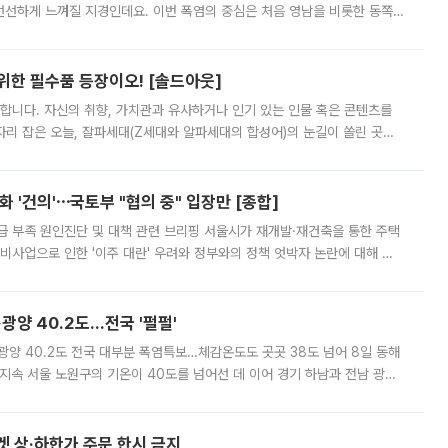
 선선하게 느껴질 지경인데요. 이번 폭염의 중심은 처음 영남을 비롯한 동쪽
 북서풍이 산맥을 넘어 영남 쪽으로 내려오면서 뜨겁고 건조해졌는데요.
 위한 필수품 등장이오! [솔드아웃]
합니다. 자신의 취향, 가치관과 유사하거나 인기 있는 인물 혹은 콘텐츠를
'가 자리 잡은 오늘, 잘파세대(Z세대와 알파세대의 합성어)의 눈길이 쏠린 곳은
리는 공연장. 응원봉만큼이나 눈에 띄는 게 있습니다. 공연이 시작되기
 '건의'⋯국토부 "협의 중" 입장만 [종합]
급 부족 원인진단 및 대책 관련 브리핑 서울시가 재개발·재건축을 통한 주택
비사업으로 인한 '이주 대란' 우려와 정부와의 정책 엇박자 논란에 대해 정
실장은 2031년까지 31만 가구 착공 목표에 차질이 없다는 입장이나,
·광양 40.2도…전국 '펄펄'
·광양 40.2도 전국 대부분 폭염특보…체감온도도 곳곳 38도 넘어 8일 동해
지속 서울 노원구의 기온이 40도를 넘어선 데 이어 경기 하남과 전남 광양
. 전국 대부분 지역에 폭염특보가 내려진 가운데 곳곳에서 39~40도 안팎
켓 상·하한가 주문 한시 금지