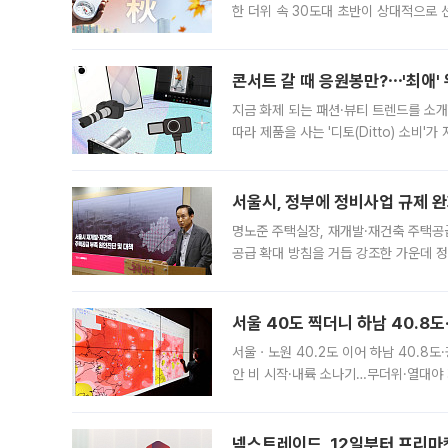
한 더위 속 30도대 초반이 상대적으로
지역에 있었습니다. 7월 말에는 서풍과
콘서트 갈 때 응원봉만?⋯'최애'
지금 화제 되는 패션·뷰티 트렌드를 소개
따라 제품을 사는 '디토(Ditto) 소비
어디일까요? 아이돌 콘서트 시작을 기다
서울시, 정부에 정비사업 규제 완화
명노준 주택실장, 재개발·재건축 주택공
공급 확대 방침을 거듭 강조한 가운데 정
면 반박하고 나섰다. 명노준 서울시 주택
서울 40도 찍더니 하남 40.8도
서울ㆍ노원 40.2도 이어 하남 40.8도
안 비 시작·내륙 소나기…무더위·열대야 
에서도 40도를 웃도는 기온이 관측됐다
의 극심한
넥스트레이드, 12일부터 프리마