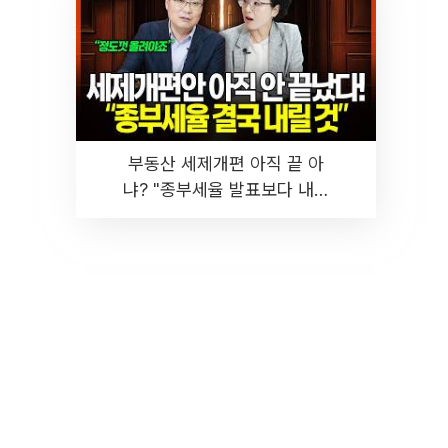
부동산 세제개편 아직 끝 아
냐? "종부세율 발표보다 내릴
것" 장기거주·양도세 전망 I 집
땅지성 I 김인만, 진미윤