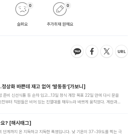
0
0
슬퍼요
추가취재 원해요
…정상화 바쁜데 재고 없어 ‘발동동’[가보니]
준비 신선식품 등 순차 입고…13일 정식 개장 목표 22일 만에 다시 문을
오전부터 직원들은 비어 있는 진열대를 채우느라 바쁘게 움직였다. 계란과
리를 잡기 시작했지만, 매장 곳곳엔 여전히 텅 빈 매대가 먼저 눈에 들어왔
까요? [해시태그]
’의 단계까지 온 지독하고 지독한 폭염입니다. 낮 기온이 37~39도를 찍는 극