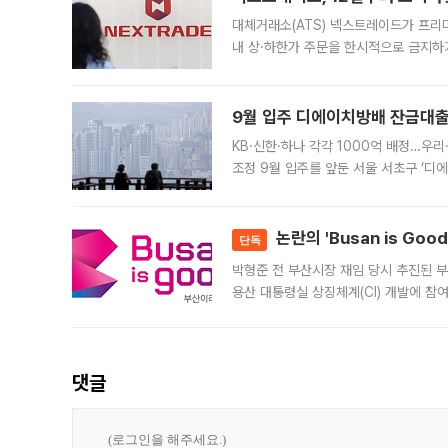
대체거래소(ATS) 넥스트레이드가 프리
내 상·하한가 주문을 한시적으로 금지하
가 체결 사례와 관련해 설명자료를 내고
9월 입주 디에이치방배 잔금대출
KB·신한·하나 각각 1000억 배정…우
조정 9월 입주를 앞둔 서울 서초구 ‘디
은행과 NH농협은행도 대출 취급을 검토
민은행
논란의 'Busan is Go
단독
박형준 전 부산시장 재임 당시 추진된 부산
용산 대통령실 상징체계(CI) 개발에 참
도시브랜드 사업이 공개 이후 시민 공감
댓글