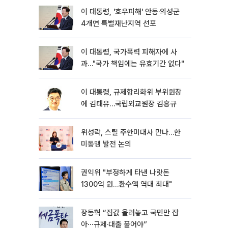
이 대통령, '호우피해' 안동·의성군
4개면 특별재난지역 선포
이 대통령, 국가폭력 피해자에 사
과…"국가 책임에는 유효기간 없다"
이 대통령, 규제합리화위 부위원장
에 김태유…국립외교원장 김흥규
위성락, 스틸 주한미대사 만나…한
미동맹 발전 논의
권익위 "부정하게 타낸 나랏돈
1300억 원…환수액 역대 최대"
장동혁 “집값 올려놓고 국민만 잡
아⋯규제·대출 풀어야”