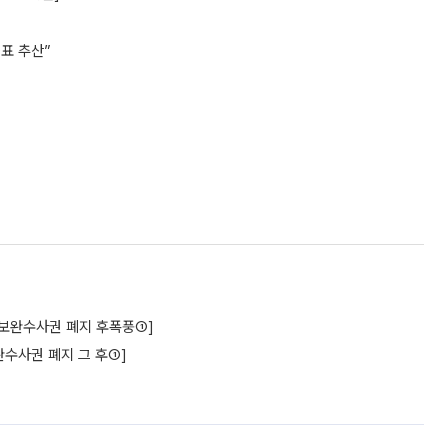
0표 추산”
구[보완수사권 폐지 후폭풍①]
수사권 폐지 그 후①]