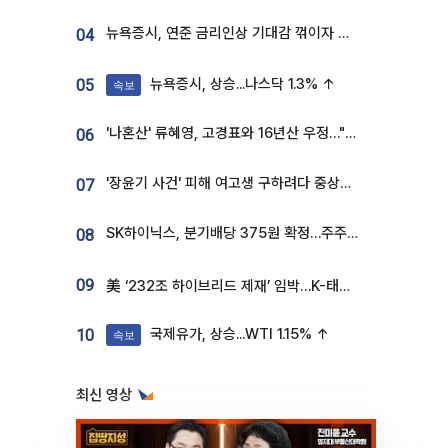
뉴욕증시, 연준 금리인상 기대감 꺾이자 상승...S&P500 사상 최고치 [종합]
04
뉴욕증시, 상승...나스닥 1.3% ↑
05
속보
'나혼산' 류혜영, 고경표와 16년산 우정…"자취방서 부모님과 마주쳐"
06
'장윤기 사건' 피해 여고생 구하려다 중상…고교생 의상자 지정
07
SK하이닉스, 분기배당 375원 확정…주주환원책 9월로 앞당겨 발표
08
09
美 ‘232조 하이브리드 제재’ 임박…K-태양광, 불확실성 털고 날개 다나
국제유가, 상승...WTI 1.15% ↑
10
속보
최신 영상