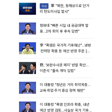
軍 "북한, 동해상으로 단거
속보
리 탄도미사일 발사"
청와대 "빠른 시일 내 공급대책 발
표…2차 회의 후 후속 답변"
李 "폭염은 국가적 기후재난"…냉방
·전력망 확충 등 예산 반영 주문 [종
합]
野, ‘보완수사권 폐지’ 반발 확산…
이준석 “졸속 개악 입법”
이 대통령 "청년은 거의 취약계층…
교육·취업·주거 중심 정책 재편"
이 대통령 "폭염 인프라 확충, 내년
예산 반영 검토…사실상 국가 기후