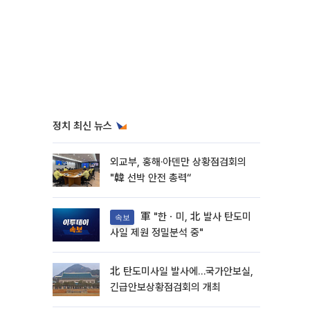
정치 최신 뉴스
외교부, 홍해·아덴만 상황점검회의
"韓 선박 안전 총력“
軍 "한ㆍ미, 北 발사 탄도미
속보
사일 제원 정밀분석 중"
北 탄도미사일 발사에…국가안보실,
긴급안보상황점검회의 개최