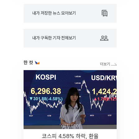
내가 저장한 뉴스 모아보기
내가 구독한 기자 전체보기
한 컷
코스피 4.58% 하락, 환율