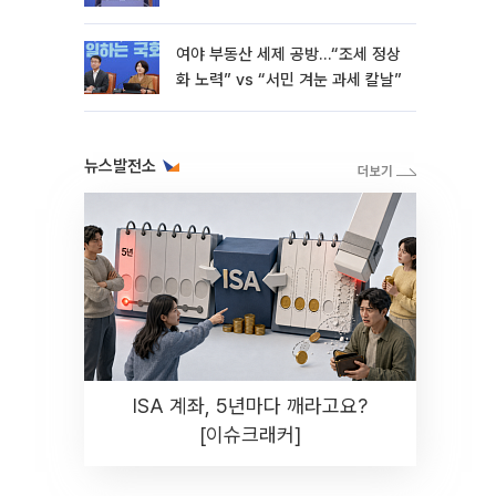
재난"
여야 부동산 세제 공방…“조세 정상
화 노력” vs “서민 겨눈 과세 칼날”
뉴스발전소
ISA 계좌, 5년마다 깨라고요?
[이슈크래커]