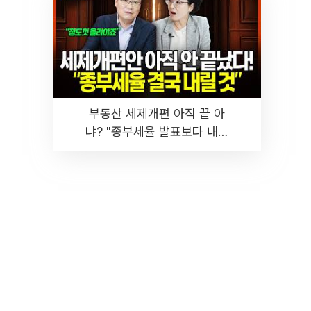
부동산 세제개편 아직 끝 아
냐? "종부세율 발표보다 내릴
것" 장기거주·양도세 전망 I 집
땅지성 I 김인만, 진미윤