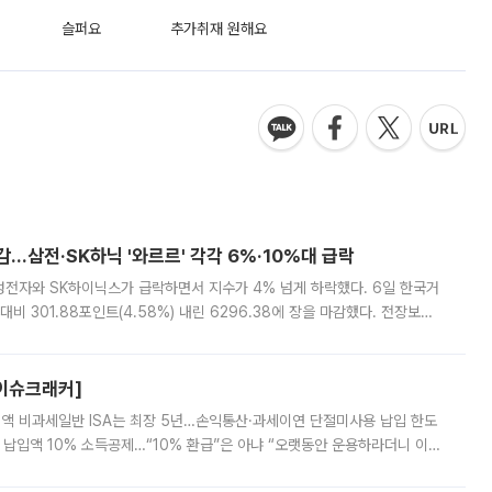
슬퍼요
추가취재 원해요
감…삼전·SK하닉 '와르르' 각각 6%·10%대 급락
삼성전자와 SK하이닉스가 급락하면서 지수가 4% 넘게 하락했다. 6일 한국거
비 301.88포인트(4.58%) 내린 6296.38에 장을 마감했다. 전장보다
스피는 장중 한때 6550.94까지 오르기도 했으나 6238.32까지 밀리기도 했
[이슈크래커]
 전액 비과세일반 ISA는 최장 5년…손익통산·과세이연 단절미사용 납입 한도
납입액 10% 소득공제…“10% 환급”은 아냐 “오랫동안 운용하라더니 이제
 ‘만능 절세 통장’으로 불리는 개인종합자산관리계좌(ISA)가 두 갈래로 개