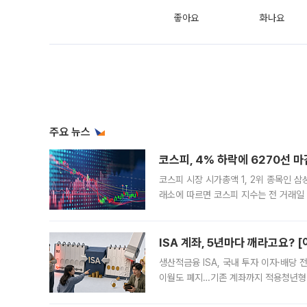
좋아요
화나요
주요 뉴스
코스피, 4% 하락에 6270선 마
코스피 시장 시가총액 1, 2위 종목인 
래소에 따르면 코스피 지수는 전 거래일 대
1.81% 내린 6478.75에 출발한 코
다. 이날 오전
ISA 계좌, 5년마다 깨라고요? 
생산적금융 ISA, 국내 투자 이자·배당
이월도 폐지…기존 계좌까지 적용청년형 
는 5년마다 계좌를 해지하라는 건가요?”