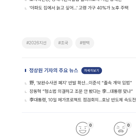
‘아파도 집에서 늙고 싶어…’ 고령 가구 40%가 노후 주택
#2026지선
#조국
#평택
정상원 기자의 주요 뉴스
자세히보기
野, ‘보완수사권 폐지’ 반발 확산…이준석 “졸속 개악 입법”
장동혁 “형소법 의결하고 조문 안 봤다는 李…대통령 맞나”
李대통령, 10일 메가프로젝트 점검회의…호남 반도체 속도전
0
0