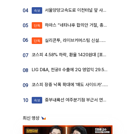
서울양양고속도로 이천터널 앞 사고 발생
04
속보
하마스 “네타냐후 합의안 거절, 총선 앞두고 시간 끌기”
05
단독
06
실리콘투, 라이브커머스팀 신설…K뷰티 ‘글로벌 판매망’ 확대[K뷰티 라방戰]
단독
코스피 4.58% 하락, 환율 1420원대 [포토]
07
LIG D&A, 천궁Ⅱ 수출에 2Q 영업익 29.5%↑…수주잔고 24.6조 [종합]
08
코스피 장중 낙폭 확대에 '매도 사이드카'…외인 2.8조'팔자'· 개인 3.1조 '사자'
09
중부내륙선 여주분기점 부근서 연이은 추돌사고 발생
10
속보
최신 영상