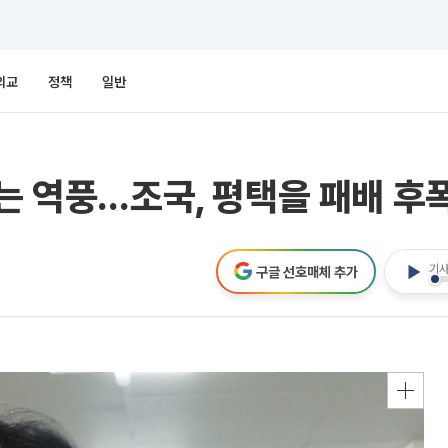
외교
정책
일반
과는 역풍…조국, 평택을 패배 후
기사
구글 선호매체 추가