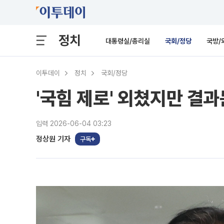
정치
대통령실/총리실
국회/정당
국방/
이투데이
정치
국회/정당
'국힘 제로' 외쳤지만 결
입력 2026-06-04 03:23
정상원 기자
구독