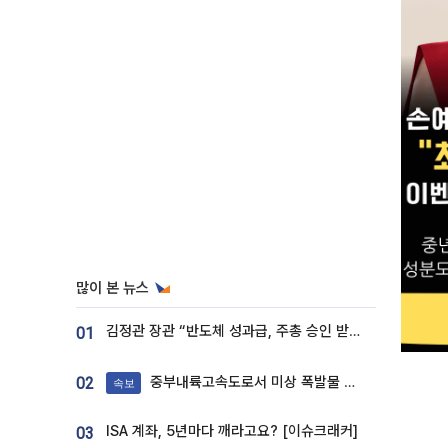
많이 본 뉴스
김정관 장관 “반도체 성과급, 주총 승인 받도록”…상법·자본시장법 개정 시사
01
중부내륙고속도로서 미상 폭발물 발견
02
속보
ISA 계좌, 5년마다 깨라고요? [이슈크래커]
03